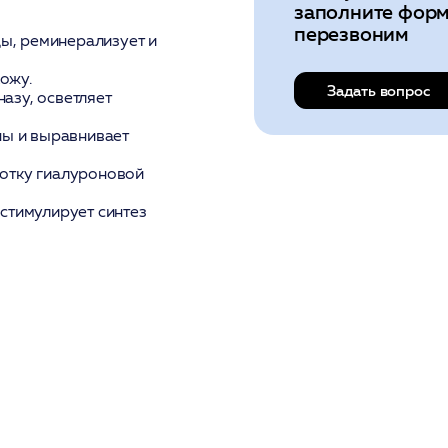
заполните форм
перезвоним
ы, реминерализует и
ожу.
Задать вопрос
азу, осветляет
ы и выравнивает
отку гиалуроновой
 стимулирует синтез