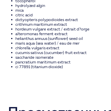
tocopherol
hydrolyzed algin
mica
citric acid
dictyopteris polypodioides extract
crithmum maritimum extract
hordeum vulgare extract / extrait d?orge
alteromonas ferment extract
helianthus annuus (sunflower) seed oil
maris aqua (sea water) / eau de mer
chlorella vulgaris extract
cucumis sativus (cucumber) fruit extract
saccharide isomerate
pancratium maritimum extract
ci 77891 (titanium dioxide)