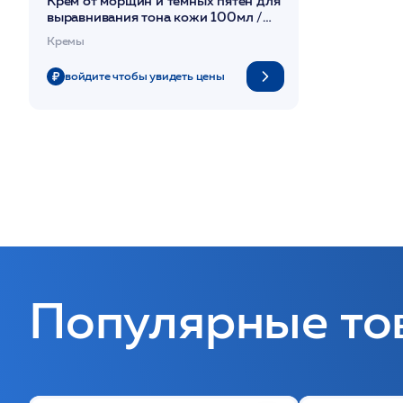
Крем от морщин и темных пятен для
выравнивания тона кожи 100мл /
PHYTOMER*
Кремы
войдите чтобы увидеть цены
Популярные то