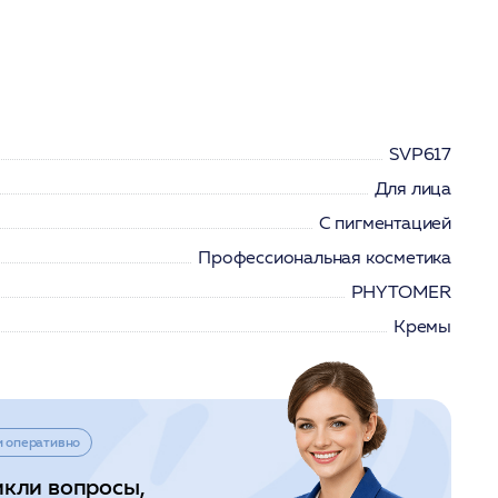
SVP617
Для лица
С пигментацией
Профессиональная косметика
PHYTOMER
Кремы
и оперативно
икли вопросы,