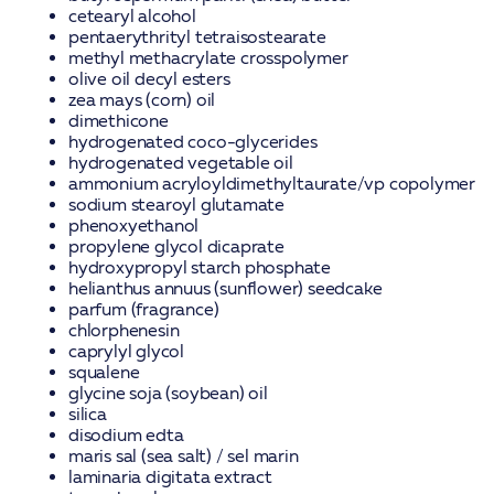
cetearyl alcohol
pentaerythrityl tetraisostearate
methyl methacrylate crosspolymer
olive oil decyl esters
zea mays (corn) oil
dimethicone
hydrogenated coco-glycerides
hydrogenated vegetable oil
ammonium acryloyldimethyltaurate/vp copolymer
sodium stearoyl glutamate
phenoxyethanol
propylene glycol dicaprate
hydroxypropyl starch phosphate
helianthus annuus (sunflower) seedcake
parfum (fragrance)
chlorphenesin
caprylyl glycol
squalene
glycine soja (soybean) oil
silica
disodium edta
maris sal (sea salt) / sel marin
laminaria digitata extract