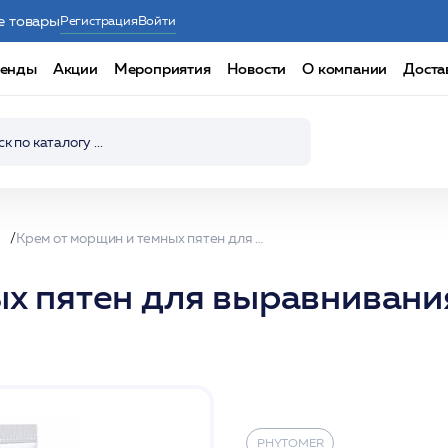
е товары
Регистрация
Войти
енды
Акции
Мероприятия
Новости
О компании
Доста
ы
Крем от морщин и темных пятен для выравнивания тона кожи 100мл / PHYTOMER*
х пятен для выравнивания
PHYTOMER