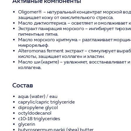
Активные компоненты
Oligomer®
– натуральный концентрат морской вод
защищает кожу от окислительного стресса.
Масло диктиоптериса
– осветляет и омолаживает к
Экстракт панкрация морского
– ингибирует тирозин
пигментные пятна.
Масло морского критмума
– разглаживает морщин
микрорельеф.
Alteromonas ferment экстракт
– стимулирует выраб
кислоты, защищает коллаген и эластин.
Масло ши (карите)
– увлажняет, восстанавливает и
коллагена.
Состав
aqua (water) / eau
caprylic/capric triglyceride
dipropylene glycol
octyldodecanol
c10-18 triglycerides
glycerin
butyrospermum parkii (shea) butter