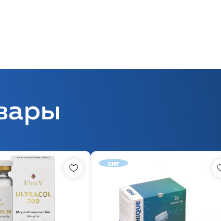
вары
хит