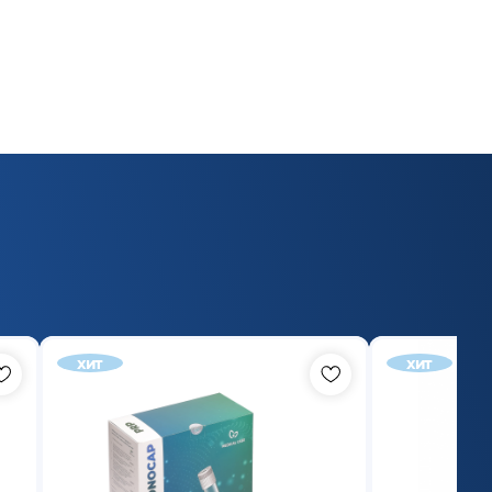
хит
хит