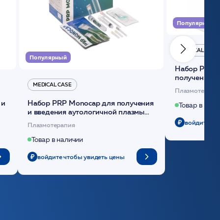
Популярный
MEDICAL CASE
Популярный
Набор Plasmoactive Стандарт для
получения и
MEDICAL CASE
плазмы (саше
Плазмотерапи
 и
Набор PRP Monocap для получения
Товар в нали
и введения аутологичной плазмы
(саше 1шт)/Medical Case
войдите чт
Плазмотерапия
Товар в наличии
войдите чтобы увидеть цены