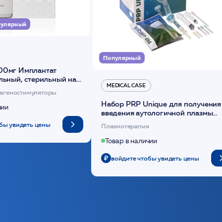
улярный
Популярный
00мг Имплантат
льный, стерильный на
MEDICAL CASE
диоксанона /ULTRACOL
агеностимуляторы
Набор PRP Unique для получения
чии
введения аутологичной плазмы
(саше 1шт)/Medical Case
бы увидеть цены
Плазмотерапия
Товар в наличии
войдите чтобы увидеть цены