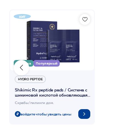
хит
Новинка
Популярный
HYDRO PEPTIDE
Shikimic Rx peptide pads / Cистема с
шикимовой кислотой обновляющая
(30шт) /HP
Скрабы/пилинги дом.
войдите чтобы увидеть цены