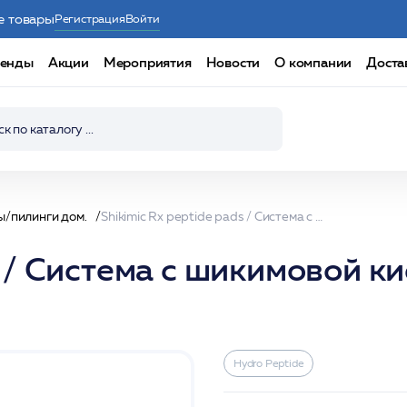
е товары
Регистрация
Войти
енды
Акции
Мероприятия
Новости
О компании
Доста
ы/пилинги дом.
Shikimic Rx peptide pads / Cистема с шикимовой кислотой обновляющая (30шт) /HP
ds / Cистема с шикимовой 
Hydro Peptide