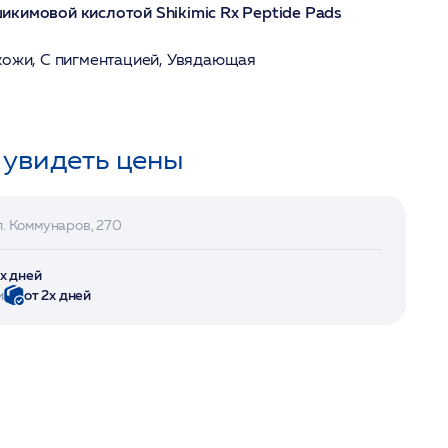
кимовой кислотой Shikimic Rx Peptide Pads
кожи, С пигментацией, Увядающая
 увидеть цены
л. Коммунаров, 270
2х дней
и
от 2х дней