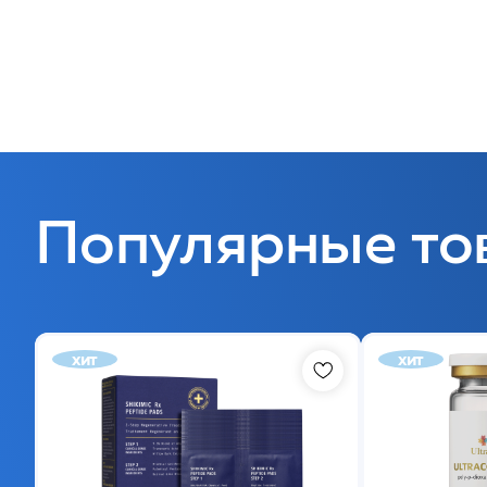
Популярные то
хит
хит