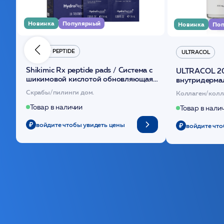
Новинка
Популярный
Новинка
Поп
HYDRO PEPTIDE
ULTRACOL
Shikimic Rx peptide pads / Cистема с
ULTRACOL 2
шикимовой кислотой обновляющая
внутридерма
(30шт) /HP
основе поли
Скрабы/пилинги дом.
Коллаген/колл
Товар в наличии
Товар в нали
войдите чтобы увидеть цены
войдите что