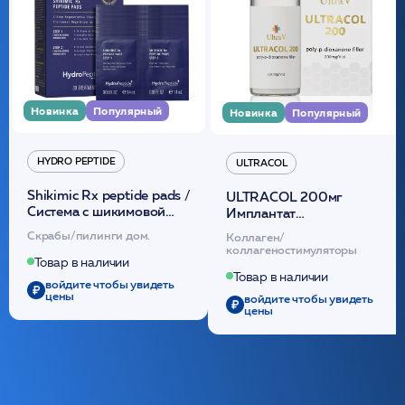
Новинка
Популярный
Новинка
Популярный
HYDRO PEPTIDE
ULTRACOL
Shikimic Rx peptide pads /
ULTRACOL 200мг
Cистема с шикимовой
Имплантат
кислотой обновляющая
внутридермальный,
Скрабы/пилинги дом.
Коллаген/
(30шт) /HP
стерильный на основе
коллагеностимуляторы
полидиоксанона
Товар в наличии
/ULTRACOL
Товар в наличии
войдите чтобы увидеть
цены
войдите чтобы увидеть
цены