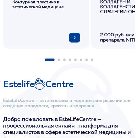
Контурная пластика в
КОЛЛАГЕН И
эстетической медицине
КОЛЛАГЕНСТИМ
СТРАТЕГИИ О
И ЛИФТИНГА К
2 000 руб. или 
препарата NITH
флакона/ LINE
1 фл/ COLLOST о
FACETEM 1 шпр
ULTRACOL 1 фл
Miraline в день
семинара
Estelife
Centre
EsteLifeCentre — эстетические и медицинские решения для
создания молодости, красоты и здоровья.
Добро пожаловать в EsteLifeCentre —
профессиональная онлайн-платформа для
специалистов в сфере эстетической медицины и