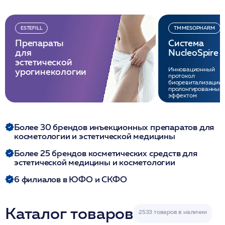
ESTEFILL
TM MESOPHARM
Препараты
Система
для
NucleoSpire
эстетической
Инновационный
урогинекологии
протокол
биоревитализации 
пролонгированным
эффектом
Более 30 брендов инъекционных препаратов для
косметологии и эстетической медицины
Более 25 брендов косметических средств для
эстетической медицины и косметологии
6 филиалов в ЮФО и СКФО
Каталог товаров