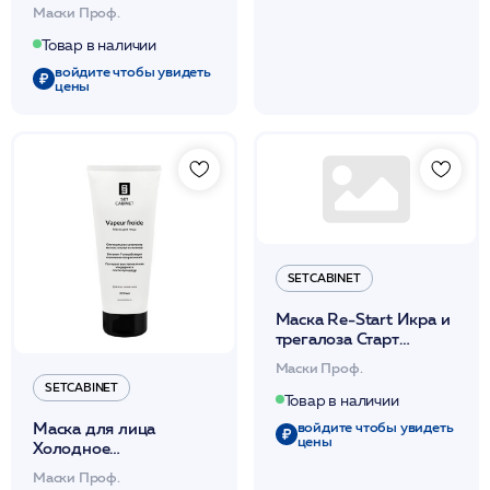
Normalex с серебром
Маски Проф.
200мл /SetCabinet
Товар в наличии
войдите чтобы увидеть
цены
SETCABINET
Маска Re-Start Икра и
трегалоза Старт
красоте 200мл
Маски Проф.
/SetCabinet
SETCABINET
Товар в наличии
войдите чтобы увидеть
Маска для лица
цены
Холодное
распаривание 200мл
Маски Проф.
/SetCabinet