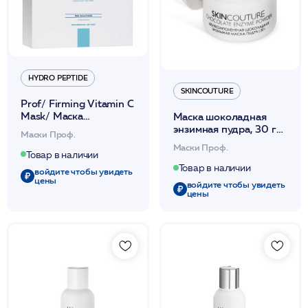
HYDRO PEPTIDE
SKINCOUTURE
Prof/ Firming Vitamin C
Mask/ Маска
Маска шоколадная
уплотняющ.и
энзимная пудра, 30 г
Маски Проф.
осветляющ.маска с
/CHOCOLATE ENZYME
Маски Проф.
витамином С (в инд.уп.)
MASK powder
Товар в наличии
12шт /HP
/SKINCOUTURE*
Товар в наличии
войдите чтобы увидеть
цены
войдите чтобы увидеть
цены