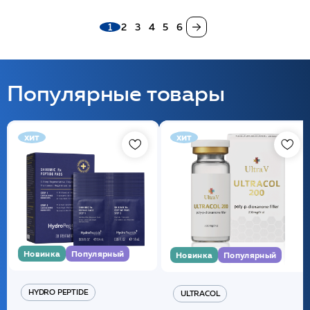
1
2
3
4
5
6
Популярные товары
хит
хит
Новинка
Популярный
Новинка
Популярный
HYDRO PEPTIDE
ULTRACOL