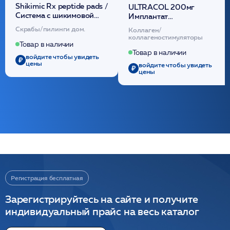
Shikimic Rx peptide pads /
ULTRACOL 200мг
Cистема с шикимовой
Имплантат
кислотой обновляющая
внутридермальный,
Скрабы/пилинги дом.
Коллаген/
(30шт) /HP
стерильный на основе
коллагеностимуляторы
полидиоксанона
Товар в наличии
/ULTRACOL
Товар в наличии
войдите чтобы увидеть
цены
войдите чтобы увидеть
цены
Регистрация бесплатная
Зарегистрируйтесь на сайте и получите
индивидуальный прайс на весь каталог