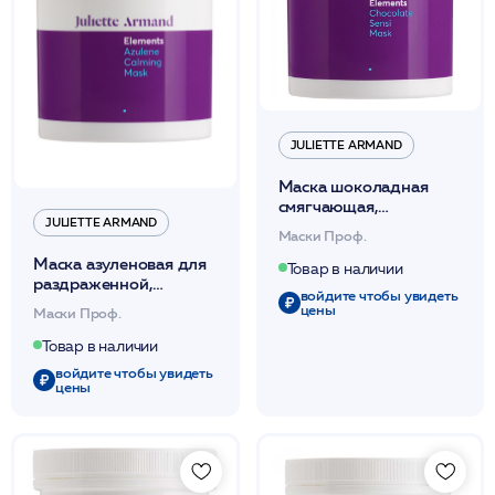
JULIETTE ARMAND
Маска шоколадная
смягчающая,
JULIETTE ARMAND
питающая,
Маски Проф.
увлажняющая 280мл
Маска азуленовая для
/JA
Товар в наличии
раздраженной,
войдите чтобы увидеть
воспаленной,
цены
Маски Проф.
чувствительной кожи
280мл /JA
Товар в наличии
войдите чтобы увидеть
цены