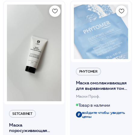
PHYTOMER
Маска омолаживающая
для выравнивания тона
кожи с витамином В3
Маски Проф.
1шт 23г / PHYTOMER*
Товар в наличии
войдите чтобы увидеть
SETCABINET
цены
Маска
поросуживающая