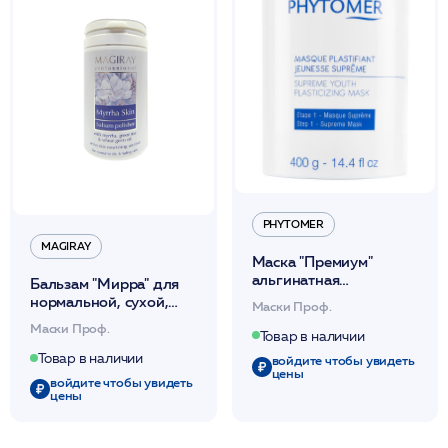
PHYTOMER
MAGIRAY
Маска "Премиум"
альгинатная
Бальзам "Мирра" для
омолаживающая
нормальной, сухой,
Маски Проф.
400гр / Supreme XMF /
комбинированной
Маски Проф.
PHYTOMER*
Товар в наличии
кожи 100гр /Magiray*
Товар в наличии
войдите чтобы увидеть
цены
войдите чтобы увидеть
цены