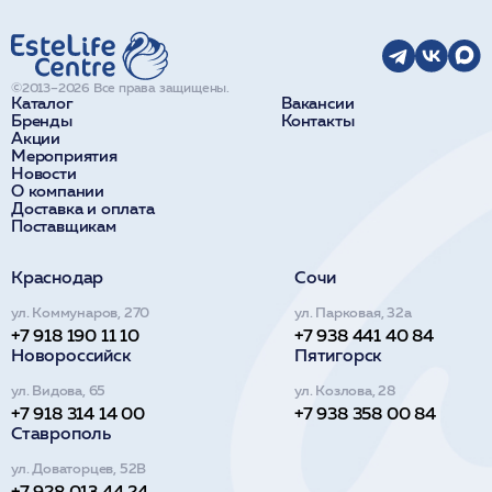
©2013–2026 Все права защищены.
Каталог
Вакансии
Бренды
Контакты
Акции
Мероприятия
Новости
О компании
Доставка и оплата
Поставщикам
Краснодар
Сочи
ул. Коммунаров, 270
ул. Парковая, 32а
+7 918 190 11 10
+7 938 441 40 84
Новороссийск
Пятигорск
ул. Видова, 65
ул. Козлова, 28
+7 918 314 14 00
+7 938 358 00 84
Ставрополь
ул. Доваторцев, 52В
+7 928 013 44 24