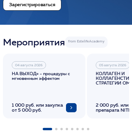
Зарегистрироваться
Мероприятия
04 августа 2026
05 августа 2026
НА ВЫХОД» - процедуры с
КОЛЛАГЕН И
мгновенным эффектом
КОЛЛАГЕНСТИМ
СТРАТЕГИИ О
И ЛИФТИНГА К
1 000 руб. или закупка
2 000 руб. или 
от 5 000 руб.
препарата NITH
флакона/ LINE
1 фл/ COLLOST о
FACETEM 1 шпр
ULTRACOL 1 фл