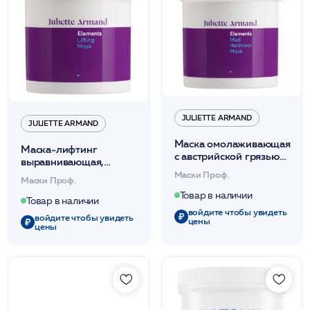
JULIETTE ARMAND
JULIETTE ARMAND
Маска омолаживающая
Маска-лифтинг
с австрийской грязью
выравнивающая,
регенерирующая,
подтягивающая,
Маски Проф.
Маски Проф.
повышающая упругость
повышающая упругость
280мл /JA
Товар в наличии
280мл /JA
Товар в наличии
войдите чтобы увидеть
войдите чтобы увидеть
цены
цены