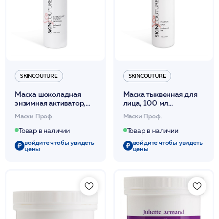
SKINCOUTURE
SKINCOUTURE
Маска шоколадная
Маска тыквенная для
энзимная активатор,
лица, 100 мл
150 мл /CHOCOLATE
/PUMPKIN MASK
Маски Проф.
Маски Проф.
ENZYME MASK
/SKINCOUTURE*
activator
Товар в наличии
Товар в наличии
/SKINCOUTURE*
войдите чтобы увидеть
войдите чтобы увидеть
цены
цены