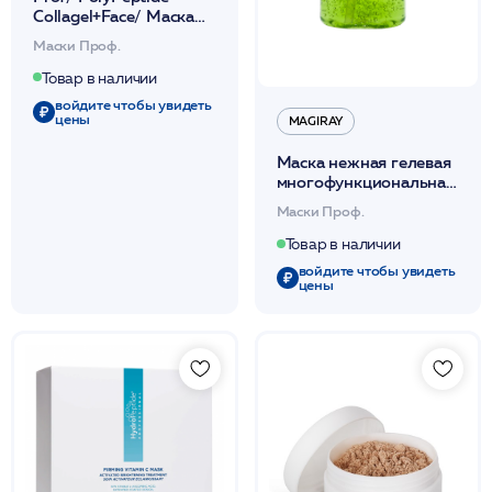
Collagel+Face/ Маска
гидрогел. с
Маски Проф.
эф.лифтинг.+стимул.неоколлагенез(в
ин.уп)12шт /HP
Товар в наличии
войдите чтобы увидеть
цены
MAGIRAY
Маска нежная гелевая
многофункциональная
для всех типов кожи
Маски Проф.
500мл /Magiray*
Товар в наличии
войдите чтобы увидеть
цены