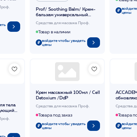
SSAGE
Проф.
войдите
Prof/ Soothing Balm/ Крем-
URE*
цены
бальзам универсальный
восст-ий и успокаивающий
Средства для массажа Проф.
еть
антивозрастной 473мл /HP
Товар в наличии
войдите чтобы увидеть
цены
Крем массажный 100мл / Cell
ACCADEM
Detoxium /DdP
обновля
для тела
я тела
Средства для массажа Проф.
Средства д
рующий
Товара под заказ
Товара п
 1000мл
Проф.
войдите чтобы увидеть
войдите
цены
цены
еть