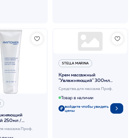
STELLA MARINA
Крем массажный
"Увлажняющий" 300мл
/Stella Marina*
Средства для массажа Проф.
Товар в наличии
R
войдите чтобы увидеть
цены
лажняющий
й 250мл /
ER*
ля массажа Проф.
наличии