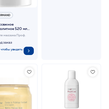
 ARMAND
ссажное
юлитное 520 мл
ля массажа Проф.
од заказ
 чтобы увидеть