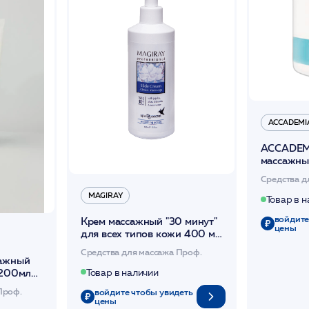
ACCADEMI
ACCADEM
массажны
1000 мл
Средства д
MAGIRAY
Товар в 
войдите
Крем массажный "30 минут"
цены
для всех типов кожи 400 мл
/Magiray
Средства для массажа Проф.
сажный
 200мл
Товар в наличии
Проф.
войдите чтобы увидеть
цены