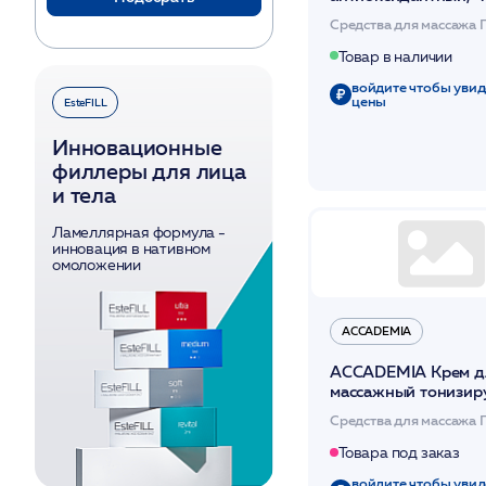
/ANTIOXIDANT MA
Средства для массажа 
Увядающая
CREAM /SKINCOUT
Товар в наличии
войдите чтобы увид
цены
EsteFILL
Инновационные
филлеры для лица
и тела
Ламеллярная формула -
инновация в нативном
омоложении
ACCADEMIA
ACCADEMIA Крем дл
массажный тонизи
ревитализирующий
Средства для массажа 
Товара под заказ
войдите чтобы увид