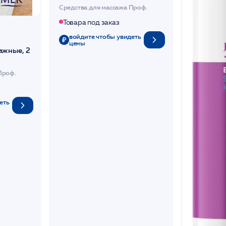
100мл /Dermo-Stimulating
Средства для массажа Проф.
Massage Cream /VC
Товара под заказ
войдите чтобы увидеть
цены
ажные, 2
Проф.
еть