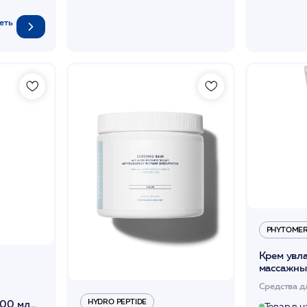
еть
PHYTOME
Крем ув
массажны
PHYTOM
Средства д
HYDRO PEPTIDE
400 мл
Товар в 