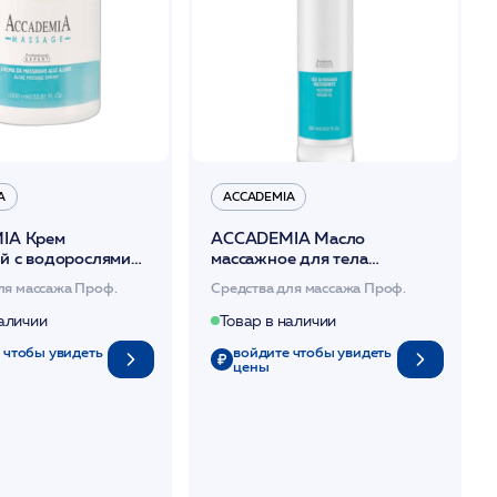
A
ACCADEMIA
IA Крем
ACCADEMIA Масло
й с водорослями
массажное для тела
мультивитаминное 500 мл
ля массажа Проф.
Средства для массажа Проф.
наличии
Товар в наличии
 чтобы увидеть
войдите чтобы увидеть
цены