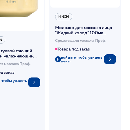
HINOKI
Молочко для массажа лица
"Жидкий холод" 100мл
/Fluid Cold /Hinoki Clinical
N
Средства для массажа Проф.
Товара под заказ
с гуавой тающий
й увлажняющий,
войдите чтобы увидеть
вающий 250мл
цены
ля массажа Проф.
EAN*
од заказ
 чтобы увидеть