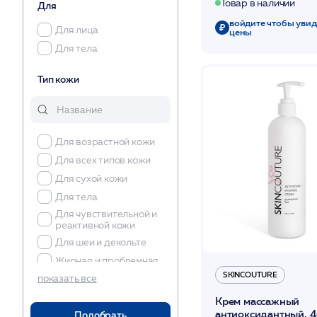
Товар в наличии
Для
войдите чтобы увид
Для лица
цены
Для тела
Тип кожи
Для возрастной кожи
Для всех типов кожи
Для сухой кожи
Для тела
Для чувствительной и
реактивной кожи
Для шеи и декольте
Жирная и проблемная
SKINCOUTURE
показать все
Комбинированная
Обезвоженная
Крем массажный
антиоксидантный, 
Подобрать
Сухая