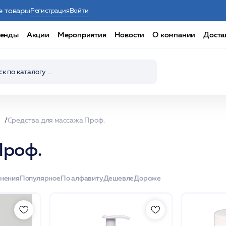
е товары
Регистрация
Войти
енды
Акции
Мероприятия
Новости
О компании
Доста
Средства для массажа Проф.
Проф.
енения
Популярное
По алфавиту
Дешевле
Дороже