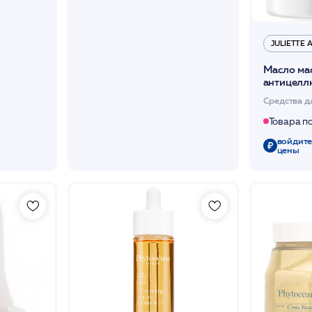
JULIETTE
Масло ма
антицелл
/JA
Средства д
Товара п
войдите
цены