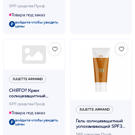
лица SPF50 150 мл /
SPF средства Проф.
JA
Товара под заказ
войдите чтобы увидеть
цены
JULIETTE ARMAND
СНЯТО!! Крем
солнцезащитный
(транспарантная
SPF средства Проф.
тональность) SPF50+
JULIETTE ARMAND
(UVB, UVA, IR) 200мл
Товара под заказ
/JA
войдите чтобы увидеть
Гель солнцезащитный
цены
успокаивающий SPF30
транспарантный тон
SPF средства Проф.