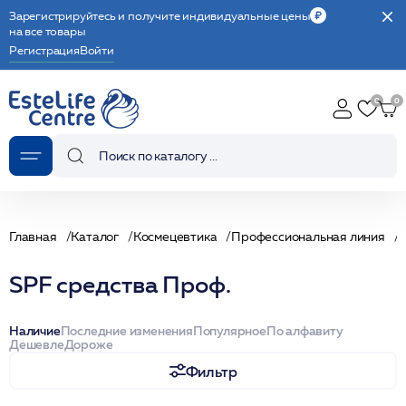
Зарегистрируйтесь и получите индивидуальные цены
на все товары
Регистрация
Войти
Главная
Каталог
Космецевтика
Профессиональная линия
S
SPF средства Проф.
Наличие
Последние изменения
Популярное
По алфавиту
Дешевле
Дороже
Фильтр