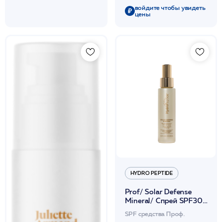
118мл /HP
войдите чтобы увидеть
цены
HYDRO PEPTIDE
Prof/ Solar Defense
Mineral/ Спрей SPF30
водостойкий
SPF средства Проф.
минеральн.с увлаж.и