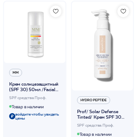
ММ
Крем солнцезащитный
(SPF 30) 50мл /Facial
SunScreen SPF-30 High
SPF средства Проф.
Protection /MM
HYDRO PEPTIDE
Товар в наличии
Prof/ Solar Defense
войдите чтобы увидеть
Tinted/ Крем SPF 30
цены
солнцезащитный
SPF средства Проф.
увлажняющий с
тональным эффектом
Товар в наличии