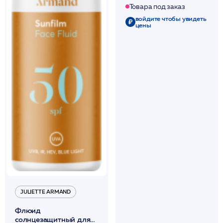
антиоксид.действ.
Товара под заказ
100мл /HP
войдите чтобы увидеть
цены
JULIETTE ARMAND
Флюид
солнцезащитный для