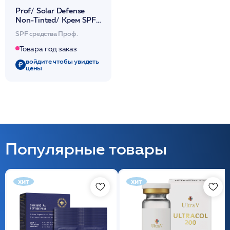
Prof/ Solar Defense
Non-Tinted/ Крем SPF
50 солнцезащитный
SPF средства Проф.
пробиотический
увлажняющий 50мл
Товара под заказ
/HP
войдите чтобы увидеть
цены
Популярные товары
хит
хит