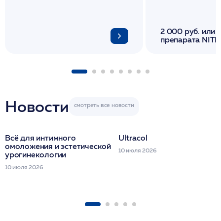
И ЛИФТИНГА К
2 000 руб. или 
препарата NITH
флакона/ LINE
1 фл/ COLLOST о
FACETEM 1 шпр
ULTRACOL 1 фл
Miraline в день
семинара
Новости
Всё для интимного
Ultracol
омоложения и эстетической
10 июля 2026
урогинекологии
10 июля 2026