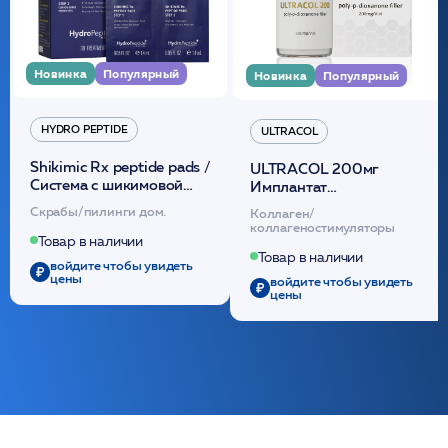
Новинка
Популярный
Новинка
Популярный
HYDRO PEPTIDE
ULTRACOL
Shikimic Rx peptide pads /
ULTRACOL 200мг
Cистема с шикимовой
Имплантат
кислотой обновляющая
внутридермальный,
Скрабы/пилинги дом.
Коллаген/
(30шт) /HP
стерильный на основе
коллагеностимуляторы
полидиоксанона
Товар в наличии
/ULTRACOL
Товар в наличии
войдите чтобы увидеть
цены
войдите чтобы увидеть
цены