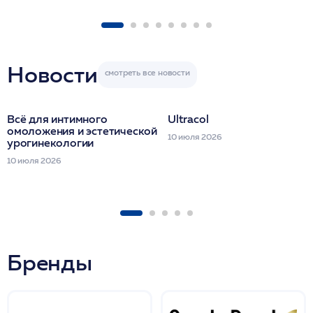
1 фл/ COLLOST о
FACETEM 1 шпр
ULTRACOL 1 фл
Miraline в день
семинара
Новости
Всё для интимного
Ultracol
омоложения и эстетической
10 июля 2026
урогинекологии
10 июля 2026
Бренды