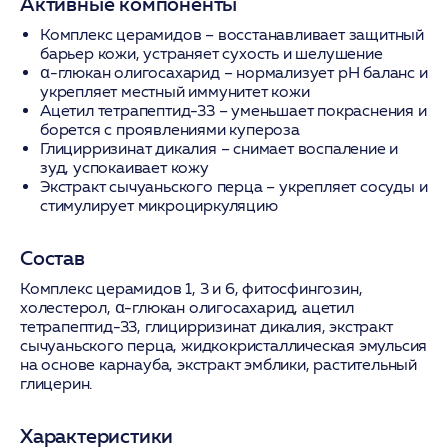
Активные компоненты
Комплекс церамидов
– восстанавливает защитный
барьер кожи, устраняет сухость и шелушение
α-глюкан олигосахарид
– нормализует pH баланс и
укрепляет местный иммунитет кожи
Ацетил тетрапептид-33
– уменьшает покраснения и
борется с проявлениями купероза
Глицирризинат дикалия
– снимает воспаление и
зуд, успокаивает кожу
Экстракт сычуаньского перца
– укрепляет сосуды и
стимулирует микроциркуляцию
Состав
Комплекс церамидов 1, 3 и 6, фитосфингозин,
холестерол, α-глюкан олигосахарид, ацетил
тетрапептид-33, глицирризинат дикалия, экстракт
сычуаньского перца, жидкокристаллическая эмульсия
на основе карнауба, экстракт эмблики, растительный
глицерин.
Характеристики