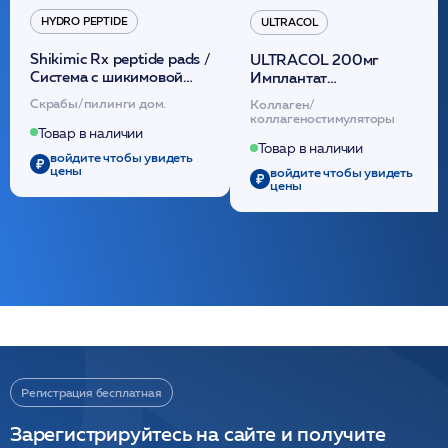
HYDRO PEPTIDE
ULTRACOL
Shikimic Rx peptide pads /
ULTRACOL 200мг
Cистема с шикимовой
Имплантат
кислотой обновляющая
внутридермальный,
Скрабы/пилинги дом.
Коллаген/
(30шт) /HP
стерильный на основе
коллагеностимуляторы
полидиоксанона
Товар в наличии
/ULTRACOL
Товар в наличии
войдите чтобы увидеть
цены
войдите чтобы увидеть
цены
Регистрация бесплатная
Зарегистрируйтесь на сайте и получите