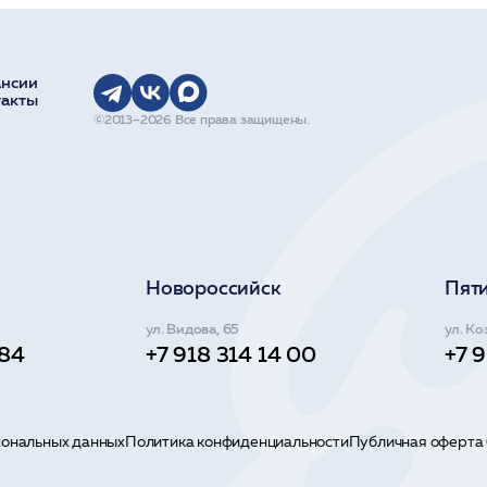
ансии
такты
©2013–2026 Все права защищены.
Новороссийск
Пят
ул. Видова, 65
ул. Ко
 84
+7 918 314 14 00
+7 
сональных данных
Политика конфиденциальности
Публичная оферта 