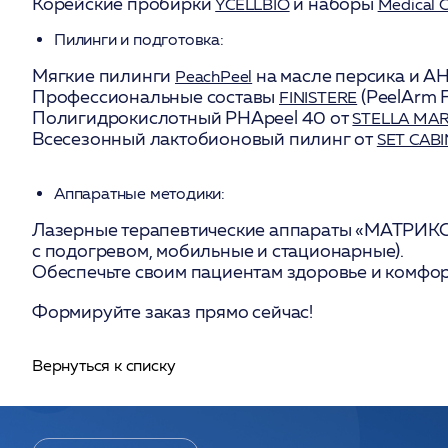
Корейские пробирки
и наборы
YCELLBIO
Medical 
Пилинги и подготовка:
Мягкие пилинги
на масле персика и А
PeachPeel
Профессиональные составы
(PeelArm 
FINISTERE
Полигидрокислотный PHApeel 40 от
STELLA MAR
Всесезонный лактобионовый пилинг от
SET CAB
Аппаратные методики:
Лазерные терапевтические аппараты «МАТРИКС»
с подогревом, мобильные и стационарные).
Обеспечьте своим пациентам здоровье и комфо
Формируйте заказ прямо сейчас!
Вернуться к списку