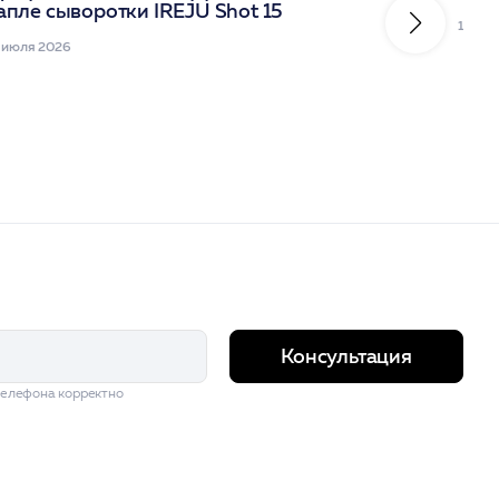
апле сыворотки IREJU Shot 15
10 ию
 июля 2026
Консультация
телефона корректно