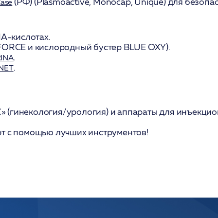
(РФ) (Plasmoactive, Monocap, Unique) для безоп
Case
НА-кислотах.
FORCE и кислородный бустер BLUE OXY).
.
INA
.
INET
 (гинекология/урология) и аппараты для инъекцион
рт с помощью лучших инструментов!