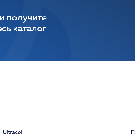
 и получите
сь каталог
Ultracol
П