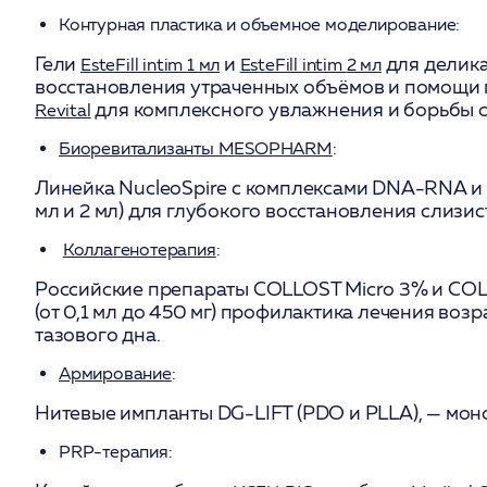
Контурная пластика и объемное моделирование:
Гели
и
для делика
EsteFill intim 1 мл
EsteFill intim
2 мл
восстановления утраченных объёмов и помощи
для комплексного увлажнения и борьбы 
Revital
Биоревитализанты MESOPHARM
:
Линейка NucleoSpire с комплексами DNA-RNA и Hy
мл и 2 мл) для глубокого восстановления слизис
Коллагенотерапия
:
Российские препараты COLLOST Micro 3% и CO
(от 0,1 мл до 450 мг) профилактика лечения воз
тазового дна.
Армирование
:
Нитевые импланты DG-LIFT (PDO и PLLA), — мон
PRP-терапия: