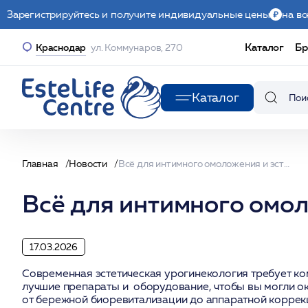
Зарегистрируйтесь и получите индивидуальные цены
на вс
Каталог
Бр
Краснодар
ул. Коммунаров, 270
Каталог
Главная
Новости
Всё для интимного омоложения и эстетической урогинекологии
Всё для интимного омол
17.03.2026
Современная эстетическая урогинекология требует ко
лучшие препараты и оборудование, чтобы вы могли о
от бережной биоревитализации до аппаратной коррек