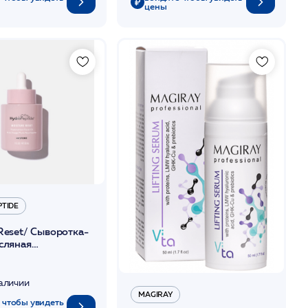
цены
PTIDE
Reset/ Сыворотка-
сляная
влив.увлажняющ.,
итонутриентам 30
наличии
MAGIRAY
 чтобы увидеть