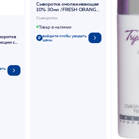
Сыворотка омолаживающая
10% 30мл /FRESH ORANGE
SERUM /MESOPHARM
Сыворотки
Товар в наличии
войдите чтобы увидеть
воротка
цены
екции с
в. 15мл
еть