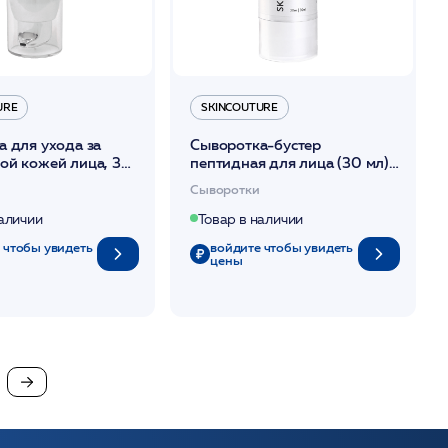
URE
SKINCOUTURE
 для ухода за
Сыворотка-бустер
ой кожей лица, 30
пептидная для лица (30 мл)
RACLEAR SERUM
/PEPTIDE STEM CELLS
Сыворотки
UTURE*
SERUM-BOOSTER LEVEL
/SKINCOUTURE*
наличии
Товар в наличии
 чтобы увидеть
войдите чтобы увидеть
цены