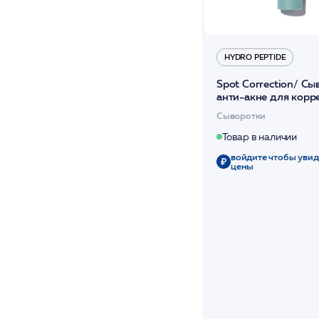
HYDRO PEPTIDE
Spot Correction/ Сы
анти-акне для корр
противовосп. и
Сыворотки
обезболивающ.дейст
/HP
Товар в наличии
войдите чтобы увид
цены