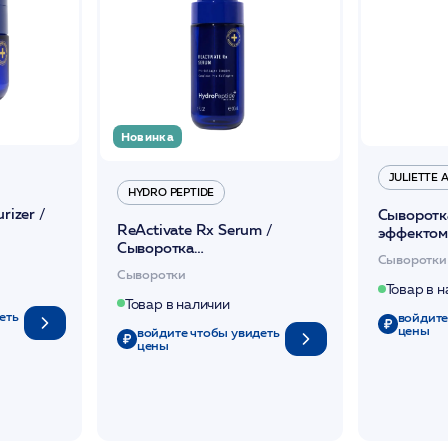
Новинка
JULIETTE
HYDRO PEPTIDE
rizer /
Сыворотк
ReActivate Rx Serum /
эффектом
Сыворотка
/JA
Сыворотки
концентрированная
енный
Сыворотки
коллаген-стимулирующая
/HP
Товар в 
уплотняющая 30мл /HP
Товар в наличии
еть
войдите
цены
войдите чтобы увидеть
цены