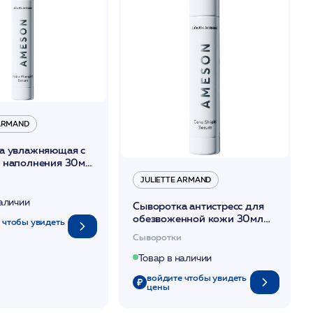
 ARMAND
а увлажняющая с
 наполнения 30мл
JULIETTE ARMAND
наличии
Сыворотка антистресс для
обезвоженной кожи 30мл
 чтобы увидеть
/JA
Сыворотки
Товар в наличии
войдите чтобы увидеть
цены