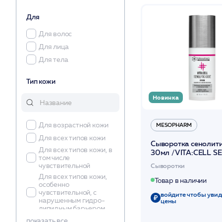
SetCabinet
Для
SKINCOUTURE
Stella Marina
Для волос
Чистовье
Для лица
Для тела
Тип кожи
Новинка
Для возрастной кожи
MESOPHARM
Для всех типов кожи
Сыворотка сенолит
Для всех типов кожи, в
30мл /VITA:CELL S
том числе
CODE SERUM /ME
Сыворотки
чувствительной
Для всех типов кожи,
Товар в наличии
особенно
чувствительной, с
войдите чтобы увид
нарушенным гидро-
цены
липидным барьером
Для кожи вокруг глаз
показать все