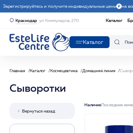
Зарегистрируйтесь и получите индивидуальные цены
на вс
Каталог
Бр
Краснодар
ул. Коммунаров, 270
Каталог
Главная
Каталог
Космецевтика
Домашняя линия
Сывор
Сыворотки
Наличие
Последние изм
Вернуться назад