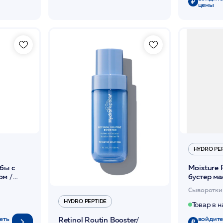
цены
HYDRO PE
бы с
Moisture 
ом /
бустер ма
ECTOR
восстана
Сыворотки
обогащ.ф
HYDRO PEPTIDE
мл /HP*
Товар в 
еть
войдите
Retinol Routin Booster/