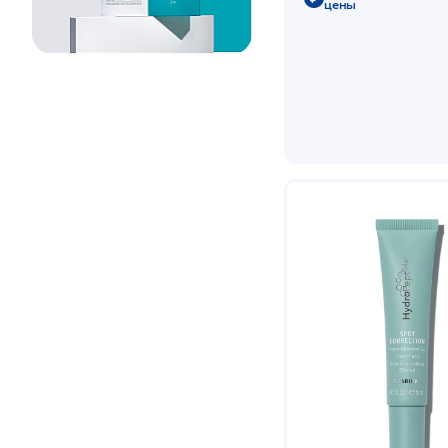
алопеция
цены
С пигментацией
Сухая
Сухая и
чувствительная
Увядающая