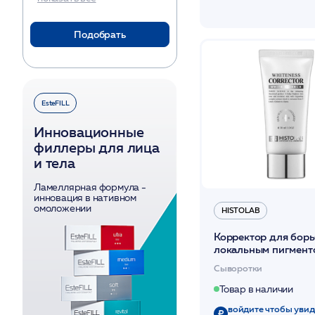
Для кожи рук
Для кожи, склонной к
Подобрать
воспалительным
реакциям и акне
Для мужской кожи
Для сухой кожи
EsteFILL
Для тела
Для чувствительной и
Инновационные
реактивной кожи
филлеры для лица
Для шеи и декольте
и тела
Жирная и проблемная
Ламеллярная формула -
Комбинированная
инновация в нативном
омоложении
Нормальная
HISTOLAB
Обезвоженная
Корректор для борь
После агрессивных
локальным пигмент
факторов воздействия
WHITENESS CORR
Сыворотки
Против выпадения
50мл /HISTOLAB*
волос, для ломких,
Товар в наличии
тонких и
поврежденных,
войдите чтобы увид