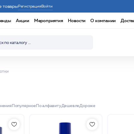
е товары
Регистрация
Войти
енды
Акции
Мероприятия
Новости
О компании
Доста
отки
енения
Популярное
По алфавиту
Дешевле
Дороже