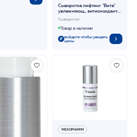
Сыворотка лифтинг "Вита"
увлажняющ., антиоксидант.и
антивозрастная для всех
Сыворотки
типов кожи 50мл/Magiray*
Товар в наличии
войдите чтобы увидеть
цены
MESOPHARM