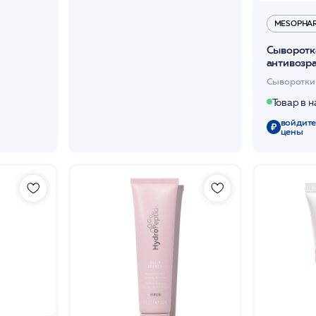
MESOPHA
Сыворотк
антивозр
/TRIPLE 
Сыворотки
/MESOP
Товар в 
войдите
цены