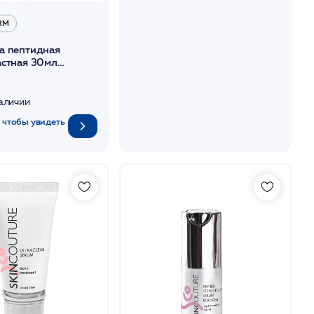
RM
а пептидная
астная 30мл
ESSENCE
HARM
наличии
 чтобы увидеть