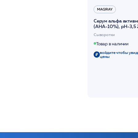
MAGIRAY
Серум альфа актив
(АНА-10%), рН-3,5
/Magiray
Сыворотки
Товар в наличии
войдите чтобы увид
цены