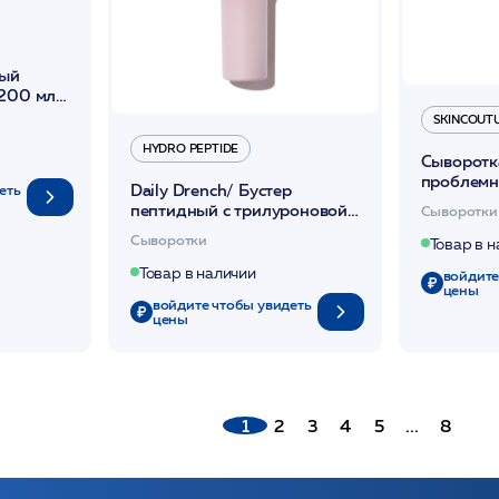
ный
 200 мл
SKINCOUT
HYDRO PEPTIDE
Сыворотка
проблемн
Daily Drench/ Бустер
еть
мл /ULT
пептидный с трилуроновой
Сыворотки
/SKINCO
кислотой для увлажнения
Сыворотки
Товар в 
восстановления 30мл /HP*
Товар в наличии
войдите
цены
войдите чтобы увидеть
цены
1
2
3
4
5
...
8