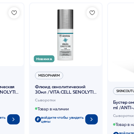
Новинка
MESOPHARM
ическая
Флюид сенолитический
SKINCOUT
ENOLYTIC
30мл /VITA:CELL SENOLYTIC
SOPHARM
CODE /MESOPHARM
Сыворотки
Бустер о
ml /ANTI
Товар в наличии
BOOSTER
Сыворотки
еть
войдите чтобы увидеть
цены
Товар в 
войдите