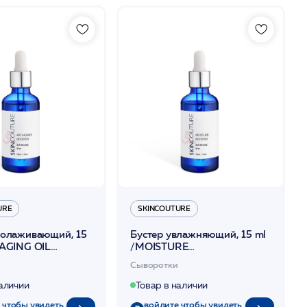
URE
SKINCOUTURE
молаживающий, 15
Бустер увлажняющий, 15 ml
-AGING OIL
/MOISTURE
/SKINCOUTURE
BOOSTER/SKINCOUTURE
Сыворотки
наличии
Товар в наличии
 чтобы увидеть
войдите чтобы увидеть