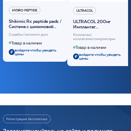
HYDRO PEPTIDE
ULTRACOL
Shikimic Rx peptide pads /
ULTRACOL 200мг
Cистема с шикимовой
Имплантат
кислотой обновляющая
внутридермальный,
Скрабы/пилинги дом.
Коллаген/
(30шт) /HP
стерильный на основе
коллагеностимуляторы
полидиоксанона
Товар в наличии
/ULTRACOL
Товар в наличии
войдите чтобы увидеть
цены
войдите чтобы увидеть
цены
Регистрация бесплатная