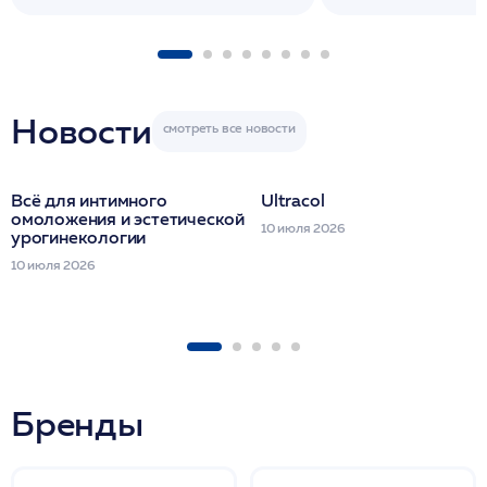
флакона/ LINE
1 фл/ COLLOST о
FACETEM 1 шпр
ULTRACOL 1 фл
Miraline в день
семинара
Новости
Всё для интимного
Ultracol
омоложения и эстетической
10 июля 2026
урогинекологии
10 июля 2026
Бренды