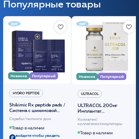
Популярные товары
хит
хит
Новинка
Популярный
Новинка
Популярный
HYDRO PEPTIDE
ULTRACOL
Shikimic Rx peptide pads /
ULTRACOL 200мг
Cистема с шикимовой
Имплантат
кислотой обновляющая
внутридермальный,
Скрабы/пилинги дом.
Коллаген/
(30шт) /HP
стерильный на основе
коллагеностимуляторы
полидиоксанона
Товар в наличии
/ULTRACOL
Товар в наличии
войдите чтобы увидеть