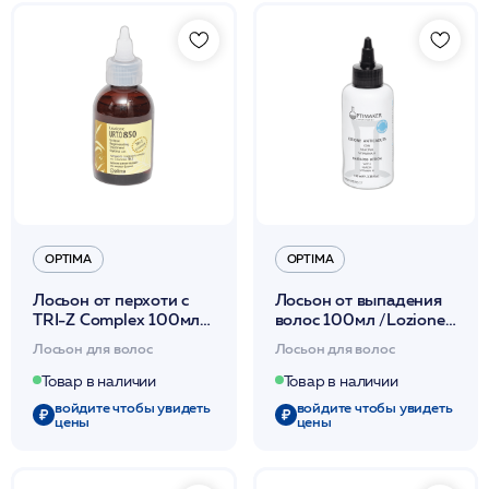
OPTIMA
OPTIMA
Лосьон от перхоти с
Лосьон от выпадения
TRI-Z Complex 100мл
волос 100мл /Lozione
/Lozione U.R.T.O.850
Anticaduta /Optima*
Лосьон для волос
Лосьон для волос
/Optima*
Товар в наличии
Товар в наличии
войдите чтобы увидеть
войдите чтобы увидеть
цены
цены