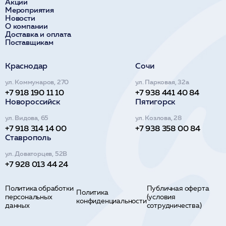
Акции
Мероприятия
Новости
О компании
Доставка и оплата
Поставщикам
Краснодар
Сочи
ул. Коммунаров, 270
ул. Парковая, 32а
+7 918 190 11 10
+7 938 441 40 84
Новороссийск
Пятигорск
ул. Видова, 65
ул. Козлова, 28
+7 918 314 14 00
+7 938 358 00 84
Ставрополь
ул. Доваторцев, 52В
+7 928 013 44 24
Политика обработки
Публичная оферта
Политика
персональных
(условия
конфиденциальности
данных
сотрудничества)