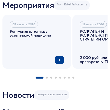
Мероприятия
07 августа 2026
11 августа 2026
Контурная пластика в
КОЛЛАГЕН И
эстетической медицине
КОЛЛАГЕНСТИМ
СТРАТЕГИИ О
И ЛИФТИНГА К
2 000 руб. или 
препарата NITH
флакона/ LINE
1 фл/ COLLOST о
FACETEM 1 шпр
ULTRACOL 1 фл
Miraline в день
семинара
Новости