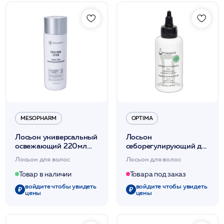
MESOPHARM
OPTIMA
Лосьон универсальный
Лосьон
освежающий 220мл
себорегулирующий для
/FRESH WIND LOTION
жирных волос 100мл
Лосьон для волос
Лосьон для волос
/MESOPHARM
/Lozione Cute Grassa
/Optima*
Товар в наличии
Товара под заказ
войдите чтобы увидеть
войдите чтобы увидеть
цены
цены