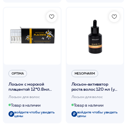
OPTIMA
MESOPHARM
Лосьон с морской
Лосьон-активатор
плацентой 12*0.8мл
роста волос 120 мл (уп
/Lozione Placenta
2*60мл) /HAIR X
Лосьон для волос
Лосьон для волос
Marina /Optima*
LOTION/MESOPHARM
Товар в наличии
Товар в наличии
войдите чтобы увидеть
войдите чтобы увидеть
цены
цены