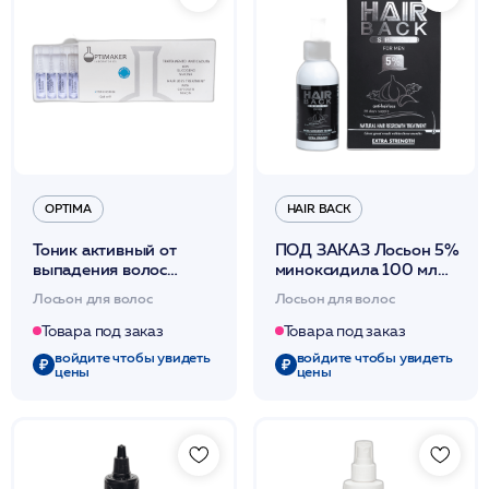
OPTIMA
HAIR BACK
Тоник активный от
ПОД ЗАКАЗ Лосьон 5%
выпадения волос
миноксидила 100 мл
12*8мл /Trattamento
/Hair Back
Лосьон для волос
Лосьон для волос
Anticaduta /Optima*
Товара под заказ
Товара под заказ
войдите чтобы увидеть
войдите чтобы увидеть
цены
цены