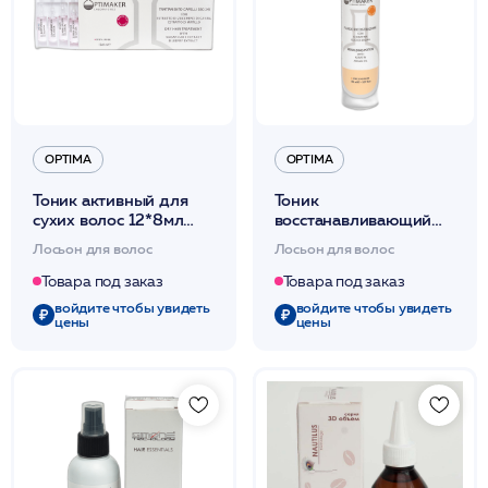
OPTIMA
OPTIMA
Тоник активный для
Тоник
сухих волос 12*8мл
восстанавливающий
/Trattamento Capelli
150мл /Fluido
Лосьон для волос
Лосьон для волос
Secchi /Optima*
Ricostruzione /Optima*
Товара под заказ
Товара под заказ
войдите чтобы увидеть
войдите чтобы увидеть
цены
цены