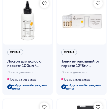
OPTIMA
OPTIMA
Лосьон для волос от
Тоник интенсивный от
перхоти 100мл /
перхоти 12*8мл
Lozione Antiforfora
/Trattamento
Лосьон для волос
Лосьон для волос
/Optima*
Antiforfora /Optima*
Товара под заказ
Товара под заказ
войдите чтобы увидеть
войдите чтобы увидеть
цены
цены