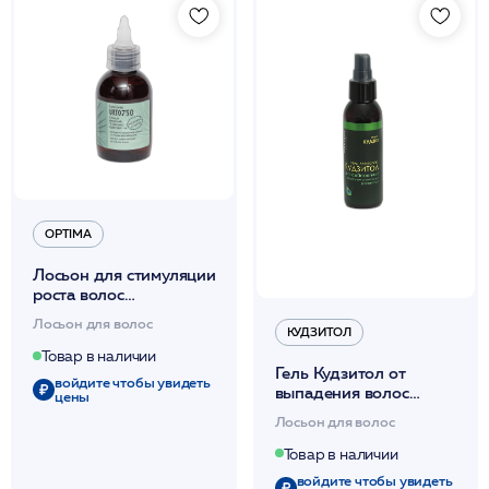
OPTIMA
Лосьон для стимуляции
роста волос
Микроксидил 100мл
Лосьон для волос
/Lozione U.R.T.O.750
КУДЗИТОЛ
/Optima*
Товар в наличии
Гель Кудзитол от
войдите чтобы увидеть
выпадения волос
цены
100мл *
Лосьон для волос
Товар в наличии
войдите чтобы увидеть