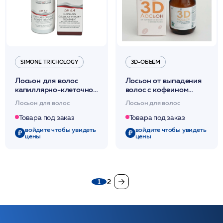
SIMONE TRICHOLOGY
3D-ОБЪЕМ
Лосьон для волос
Лосьон от выпадения
капиллярно-клеточное
волос с кофеином
восстановление 100мл
100мл /3D-объем
Лосьон для волос
Лосьон для волос
/Simone Trichology
Товара под заказ
Товара под заказ
войдите чтобы увидеть
войдите чтобы увидеть
цены
цены
1
2