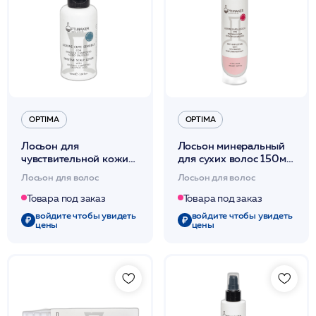
OPTIMA
OPTIMA
Лосьон для
Лосьон минеральный
чувствительной кожи
для сухих волос 150мл
100мл /Lozione Cute
/Lozione Capelli Secchi
Лосьон для волос
Лосьон для волос
Sensibile /Optima*
/Optima*
Товара под заказ
Товара под заказ
войдите чтобы увидеть
войдите чтобы увидеть
цены
цены