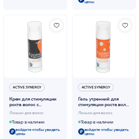
цены
ACTIVE SYNERGY
ACTIVE SYNERGY
Крем для стимуляции
Гель утренний для
роста волос с
стимуляции роста волос
Копексилом 50мл
с Копексилом 50мл
Лосьон для волос
Лосьон для волос
/Active Synergy
/Active Synergy*
Товар в наличии
Товар в наличии
войдите чтобы увидеть
войдите чтобы увидеть
цены
цены