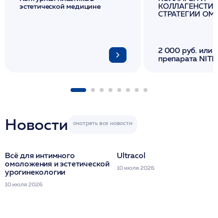
эстетической медицине
КОЛЛАГЕНСТИМ
СТРАТЕГИИ О
И ЛИФТИНГА К
2 000 руб. или 
препарата NITH
флакона/ LINE
1 фл/ COLLOST о
FACETEM 1 шпр
ULTRACOL 1 фл
Miraline в день
семинара
Новости
Всё для интимного
Ultracol
омоложения и эстетической
10 июля 2026
урогинекологии
10 июля 2026