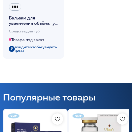
ММ
Бальзам для
увеличения объёма губ
6гр /Yellow Peel Balm
Средства для губ
/MM
Товара под заказ
войдите чтобы увидеть
цены
Популярные товары
хит
хит