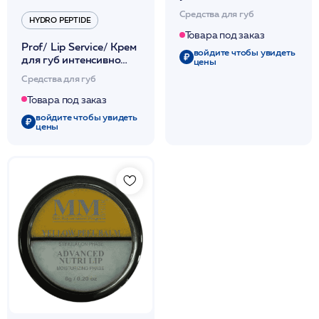
/HyBLip /Hinoki Clinical
Средства для губ
HYDRO PEPTIDE
Товара под заказ
Prof/ Lip Service/ Крем
войдите чтобы увидеть
для губ интенсивно
цены
увлажняющий и
Средства для губ
омолаживающий 10 мл
/HP
Товара под заказ
войдите чтобы увидеть
цены