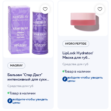
HYDRO PEPTIDE
LipLock Hydrator/
Маска для губ
интенсивно
Средства для губ
MAGIRAY
регенерирующая и
увлажняющая 7мл /HP
Товар в наличии
Бальзам "Стар Даст"
войдите чтобы увидеть
интенсивный для сухих
цены
и потрескавшихся губ
Средства для губ
15 мл /Magiray*
Товар в наличии
войдите чтобы увидеть
цены