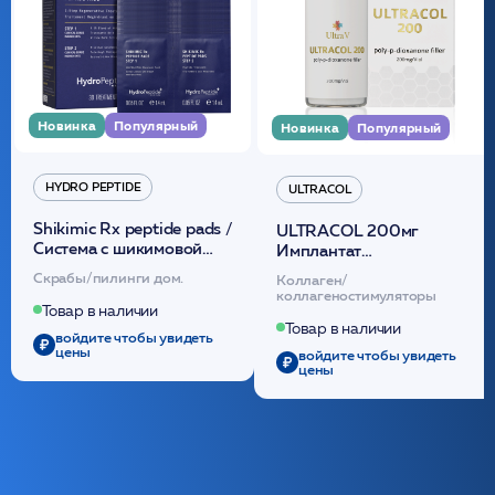
Новинка
Популярный
Новинка
Популярный
HYDRO PEPTIDE
ULTRACOL
Shikimic Rx peptide pads /
ULTRACOL 200мг
Cистема с шикимовой
Имплантат
кислотой обновляющая
внутридермальный,
Скрабы/пилинги дом.
Коллаген/
(30шт) /HP
стерильный на основе
коллагеностимуляторы
полидиоксанона
Товар в наличии
/ULTRACOL
Товар в наличии
войдите чтобы увидеть
цены
войдите чтобы увидеть
цены