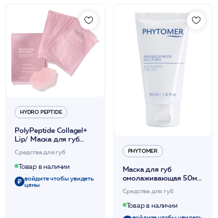
HYDRO PEPTIDE
PolyPeptide Collagel+
Lip/ Маска для губ
гидрогелевая
PHYTOMER
Средства для губ
обновляющая и
повышающая упругость
Товар в наличии
Маска для губ
8шт /HP
омолаживающая 50мл
войдите чтобы увидеть
цены
/ PHYTOMER*
Средства для губ
Товар в наличии
войдите чтобы увидеть