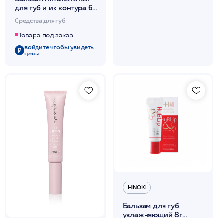
для губ и их контура 6г
/Advanced Nutri Lip
Средства для губ
/MM
Товара под заказ
войдите чтобы увидеть
цены
HINOKI
Бальзам для губ
увлажняющий 8г