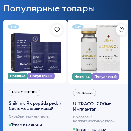
Популярные товары
хит
хит
Новинка
Популярный
Новинка
Популярный
HYDRO PEPTIDE
ULTRACOL
Shikimic Rx peptide pads /
ULTRACOL 200мг
Cистема с шикимовой
Имплантат
кислотой обновляющая
внутридермальный,
Скрабы/пилинги дом.
Коллаген/
(30шт) /HP
стерильный на основе
коллагеностимуляторы
полидиоксанона
Товар в наличии
/ULTRACOL
Товар в наличии