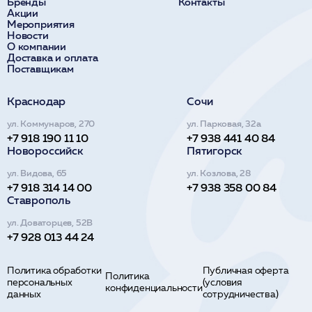
Бренды
Контакты
Акции
Мероприятия
Новости
О компании
Доставка и оплата
Поставщикам
Краснодар
Сочи
ул. Коммунаров, 270
ул. Парковая, 32а
+7 918 190 11 10
+7 938 441 40 84
Новороссийск
Пятигорск
ул. Видова, 65
ул. Козлова, 28
+7 918 314 14 00
+7 938 358 00 84
Ставрополь
ул. Доваторцев, 52В
+7 928 013 44 24
Политика обработки
Публичная оферта
Политика
персональных
(условия
конфиденциальности
данных
сотрудничества)