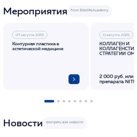
Мероприятия
07 августа 2026
11 августа 2026
Контурная пластика в
КОЛЛАГЕН И
эстетической медицине
КОЛЛАГЕНСТИМ
СТРАТЕГИИ О
И ЛИФТИНГА К
2 000 руб. или 
препарата NITH
флакона/ LINE
1 фл/ COLLOST о
FACETEM 1 шпр
ULTRACOL 1 фл
Miraline в день
семинара
Новости