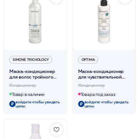
SIMONE TRICHOLOGY
OPTIMA
Маска-кондиционер
Маска-кондиционер
для волос тройного
для чувствительной
действия 500мл
кожи 200мл /Maschera
Кондиционер
Кондиционер
/Simone Trichology
Cute Sensibile /Optima*
Товар в наличии
Товара под заказ
войдите чтобы увидеть
войдите чтобы увидеть
цены
цены