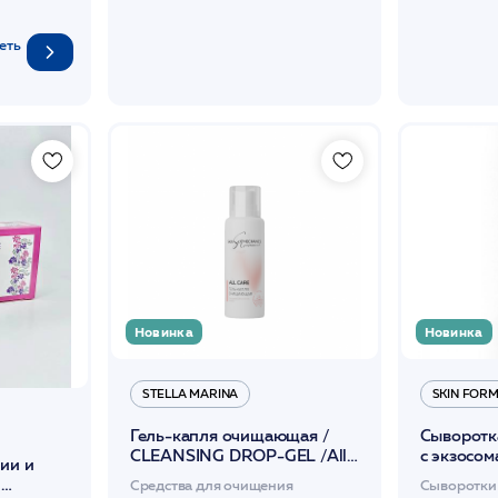
еть
Новинка
Новинка
STELLA MARINA
SKIN FOR
Гель-капля очищающая /
Сыворотк
CLEANSING DROP-GEL /All
с экзосо
ии и
Care / Skin Mechanics
комплекс
G
Средства для очищения
Сыворотки
Professional
30мл Exo