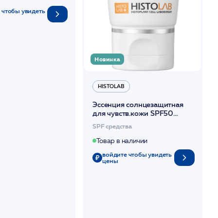
 чтобы увидеть
Новинка
HISTOLAB
Эссенция солнцезащитная
для чувств.кожи SPF50
/Forever PlusSun Essence SPF
SPF средства
50+ 50мл /HISTOLAB*
Товар в наличии
войдите чтобы увидеть
цены