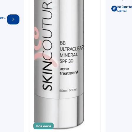
войдите
цены
еть
Новинка