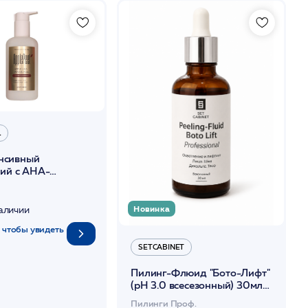
L
енсивный
ий с АНА-
И PH 3.9 250 мл
l/
Новинка
наличии
 чтобы увидеть
SETCABINET
Пилинг-Флюид "Бото-Лифт"
(pH 3.0 всесезонный) 30мл
/SetCabinet
Пилинги Проф.