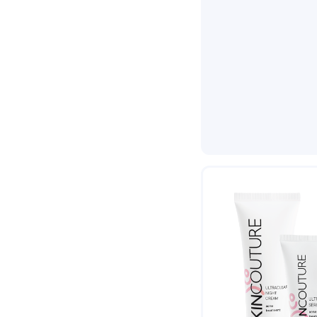
Stella Marina
TEOSYAL
Terumo
TOPILASE
Ultracol
VIE COLLECTION
Vogt Medical
WhiteEver
WHITEline
Ycellbio
YOUTHHEAL
БСК
ДокторМаркет
Косец
Кудзитол
Лавилин
Медицина