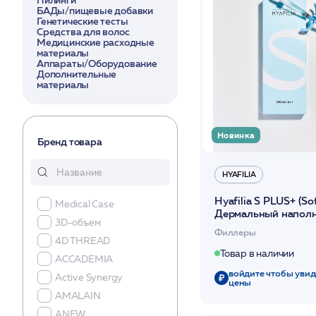
Пилинги
БАДы/пищевые добавки
Генетические тесты
Средства для волос
Медицинские расходные
материалы
Аппараты/Оборудование
Дополнительные
материалы
Новинка
Бренд товара
HYAFILIA
Hyafilia S PLUS+ (Sof
Medical Case
Дермальный наполн
3D-объем
лидокаином 1мл
Филлеры
4D THREAD
Товар в наличии
ACCADEMIA
войдите чтобы увид
Active Synergy
цены
AMALAIN
ANEW