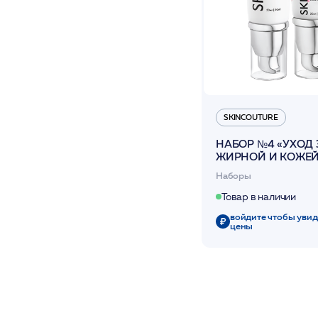
ММ
Олимп Бьюти
Чистовье
ЭРА
SKINCOUTURE
НАБОР №4 «УХОД 
ЖИРНОЙ И КОЖЕЙ 
( ULTRACLEAR NIG
Наборы
CREAM+ ULTRACLE
SERUM) /SKINCOU
Товар в наличии
войдите чтобы увид
цены