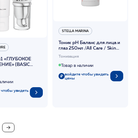
STELLA MARINA
Тоник рН Баланс для лица и
глаз 250мл /All Care / Skin
URE
Mechanics Professional
Тонизация
1 «ГЛУБОКОЕ
НИЕ» (BASIC
Товар в наличии
NIC SERUM+BASIC
войдите чтобы увидеть
ISTURIZER)
цены
UTURE
наличии
 чтобы увидеть