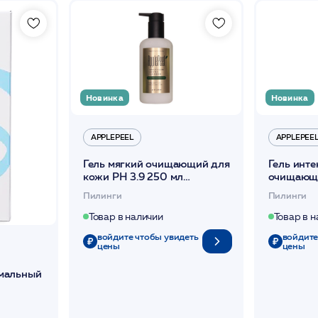
Новинка
Новинка
APPLEPEEL
APPLEPEE
Гель мягкий очищающий для
Гель инт
кожи PH 3.9 250 мл
очищающ
/ApplePeel/
КИСЛОТАМ
Пилинги
Пилинги
/ApplePee
Товар в наличии
Товар в 
войдите чтобы увидеть
войдите
цены
цены
ермальный