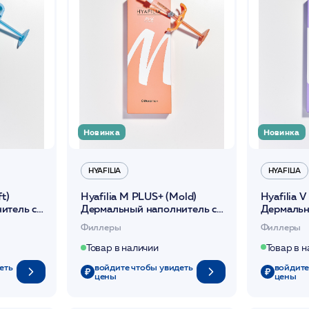
Новинка
Новинка
HYAFILIA
HYAFILIA
Hyafilia 
t)
Hyafilia M PLUS+ (Mold)
Дермальн
итель c
Дермальный наполнитель c
лидокаин
лидокаином 1мл
Филлеры
Филлеры
Товар в 
Товар в наличии
войдите
еть
войдите чтобы увидеть
цены
цены