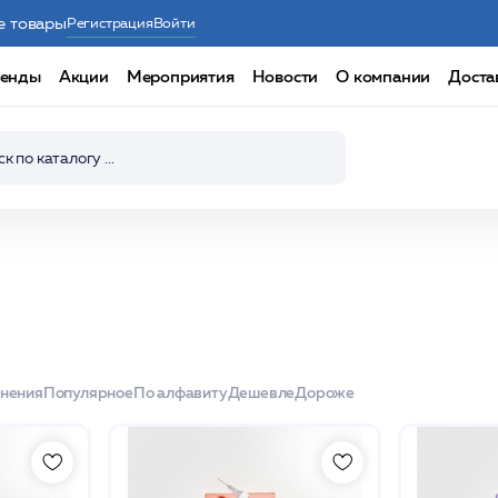
е товары
Регистрация
Войти
енды
Акции
Мероприятия
Новости
О компании
Доста
енения
Популярное
По алфавиту
Дешевле
Дороже