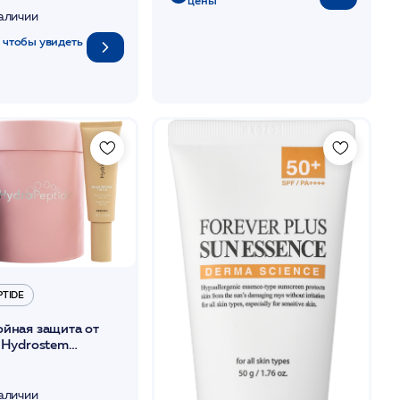
наличии
 чтобы увидеть
PTIDE
ойная защита от
 Hydrostem
 defense tinted
ml+Power Serum
наличии