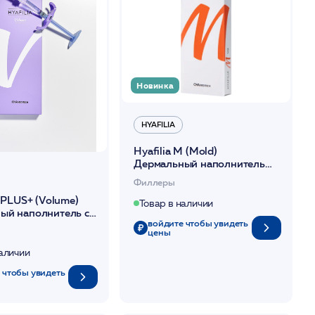
Новинка
HYAFILIA
Hyafilia M (Mold)
Дермальный наполнитель
1мл
Филлеры
V PLUS+ (Volume)
Товар в наличии
ый наполнитель c
войдите чтобы увидеть
ом 1мл
цены
наличии
 чтобы увидеть