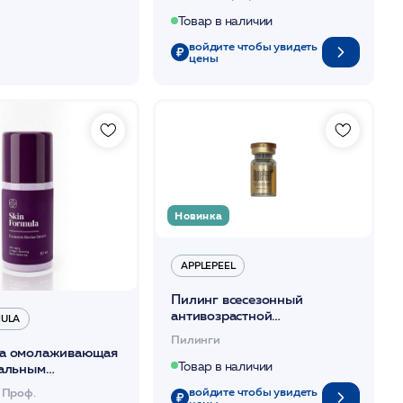
Товар в наличии
войдите чтобы увидеть
цены
Новинка
APPLEPEEL
Пилинг всесезонный
антивозрастной
MULA
осветляющий 7мл /ApplePeel
Пилинги
а омолаживающая
Товар в наличии
мальным
ом и пептидами
войдите чтобы увидеть
 Проф.
some Revive Serum/
цены