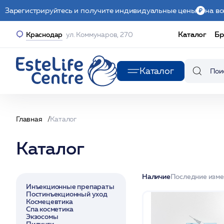
Зарегистрируйтесь и получите индивидуальные цены
на вс
Каталог
Бр
Краснодар
ул. Коммунаров, 270
Каталог
Главная
Каталог
Каталог
Наличие
Последние изм
Инъекционные препараты
Постинъекционный уход
Космецевтика
Спа косметика
Экзосомы