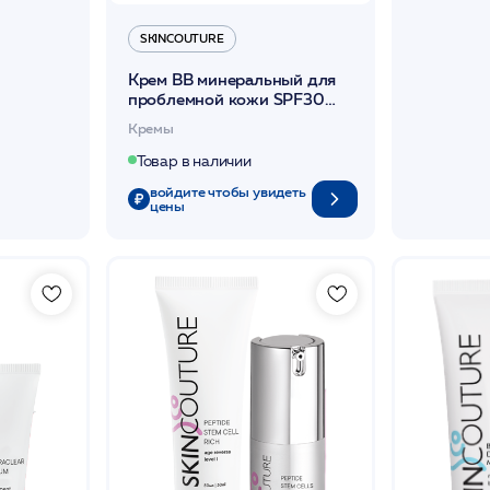
SKINCOUTURE
Крем BB минеральный для
проблемной кожи SPF30
50мл /BB ULTRACLEAR
Кремы
MINERAL SPF 30 50мл
/SKINCOUTURE
Товар в наличии
войдите чтобы увидеть
цены