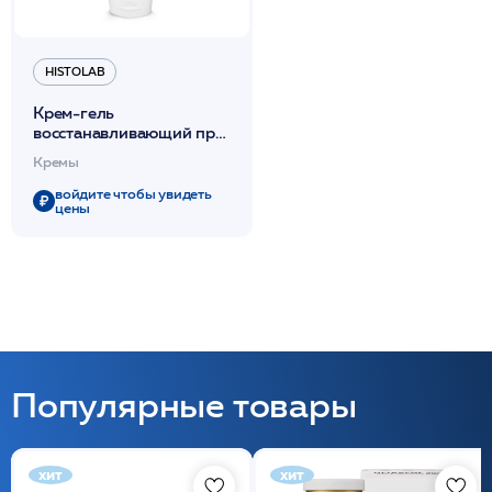
HISTOLAB
Крем-гель
восстанавливающий при
реабилитации кожи/
Кремы
CENTELLA RED CREAM
250гр /HISTOLAB*
войдите чтобы увидеть
цены
Популярные товары
хит
хит