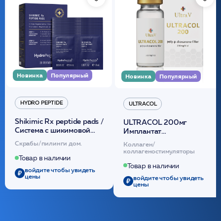
Новинка
Популярный
Новинка
Популярный
HYDRO PEPTIDE
ULTRACOL
Shikimic Rx peptide pads /
ULTRACOL 200мг
Cистема с шикимовой
Имплантат
кислотой обновляющая
внутридермальный,
Скрабы/пилинги дом.
Коллаген/
(30шт) /HP
стерильный на основе
коллагеностимуляторы
полидиоксанона
Товар в наличии
/ULTRACOL
Товар в наличии
войдите чтобы увидеть
цены
войдите чтобы увидеть
цены