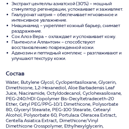
Экстракт центеллы азиатской (30%)
– мощный
стимулятор регенерации, успокаивает и заживляет.
Гиалуронат натрия
– обеспечивает мгновенное и
интенсивное увлажнение.
Ниацинамид
– укрепляет кожный барьер, снимает
раздражение.
Сок Алоэ Вера
– охлаждает и успокаивает кожу.
Пантенол и Аллантоин
– способствуют
восстановлению поврежденной кожи.
Аденозин и пептидный комплекс
– разглаживают и
улучшают текстуру кожи.
Состав
Water, Butylene Glycol, Cyclopentasiloxane, Glycerin,
Dimethicone, 1,2-Hexanediol,
Aloe Barbadensis Leaf
Juice
,
Niacinamide
, Octyldodecanol, Cyclohexasiloxane,
PEG-240/HDI Copolymer Bis-Decyltetradeceth-20
Ether, Cetyl PEG/PPG-10/1 Dimethicone, Polysorbate
80, Glyceryl Stearate, PEG-100 Stearate, Cetearyl
Alcohol, Polysorbate 60,
Portulaca Oleracea Extract
,
Centella Asiatica Extract
, Dimethicone/Vinyl
Dimethicone Crosspolymer, Ethylhexylglycerin,