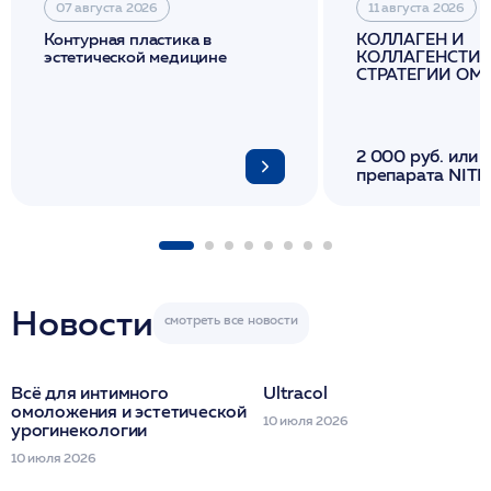
07 августа 2026
11 августа 2026
Контурная пластика в
КОЛЛАГЕН И
эстетической медицине
КОЛЛАГЕНСТИМ
СТРАТЕГИИ О
И ЛИФТИНГА К
2 000 руб. или 
препарата NITH
флакона/ LINE
1 фл/ COLLOST о
FACETEM 1 шпр
ULTRACOL 1 фл
Miraline в день
семинара
Новости
Всё для интимного
Ultracol
омоложения и эстетической
10 июля 2026
урогинекологии
10 июля 2026