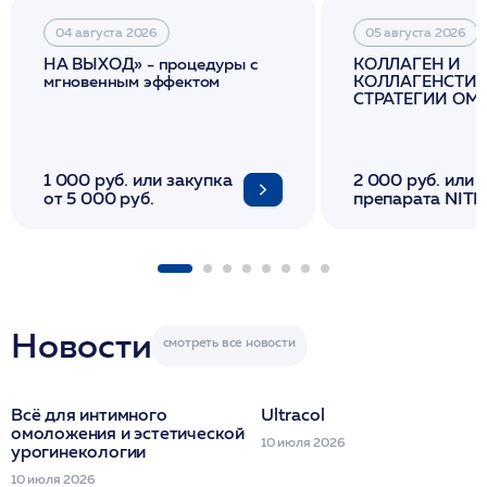
04 августа 2026
05 августа 2026
НА ВЫХОД» - процедуры с
КОЛЛАГЕН И
мгновенным эффектом
КОЛЛАГЕНСТИМ
СТРАТЕГИИ О
И ЛИФТИНГА К
1 000 руб. или закупка
2 000 руб. или 
от 5 000 руб.
препарата NITH
флакона/ LINE
1 фл/ COLLOST о
FACETEM 1 шпр
ULTRACOL 1 фл
Miraline в день
семинара
Новости
Всё для интимного
Ultracol
омоложения и эстетической
10 июля 2026
урогинекологии
10 июля 2026