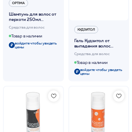
OPTIMA
Шампунь для волос от
перхоти 250мл
/Shampoo Antiforfora
Средства для волос
/Optima*
КУДЗИТОЛ
Товар в наличии
Гель Кудзитол от
войдите чтобы увидеть
выпадения волос
цены
100мл *
Средства для волос
Товар в наличии
войдите чтобы увидеть
цены