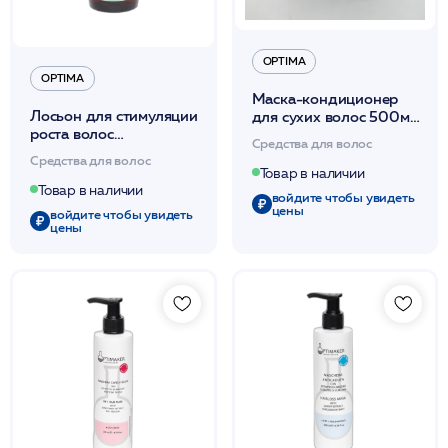
OPTIMA
OPTIMA
Маска-кондиционер
Лосьон для стимуляции
для сухих волос 500мл
роста волос
/Maschera Capelli Secchi
Средства для волос
Микроксидил 100мл
/Optima*
Средства для волос
/Lozione U.R.T.O.750
Товар в наличии
/Optima*
Товар в наличии
войдите чтобы увидеть
цены
войдите чтобы увидеть
цены