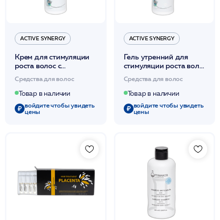
ACTIVE SYNERGY
ACTIVE SYNERGY
Крем для стимуляции
Гель утренний для
роста волос с
стимуляции роста волос
Копексилом 50мл
с Копексилом 50мл
Средства для волос
Средства для волос
/Active Synergy
/Active Synergy*
Товар в наличии
Товар в наличии
войдите чтобы увидеть
войдите чтобы увидеть
цены
цены