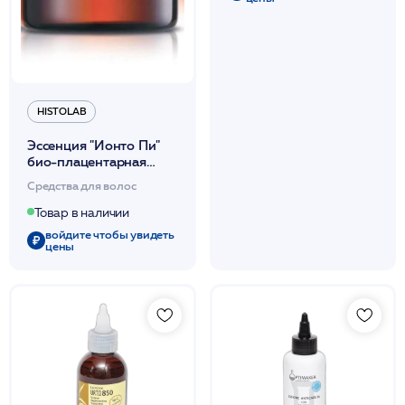
HISTOLAB
Эссенция "Ионто Пи"
био-плацентарная
стимулирует
Средства для волос
регенерацию /ION-TO
P 20мл /HISTOLAB*
Товар в наличии
войдите чтобы увидеть
цены