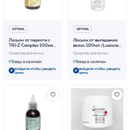
OPTIMA
OPTIMA
Лосьон от перхоти с
Лосьон от выпадения
TRI-Z Complex 100мл
волос 100мл /Lozione
/Lozione U.R.T.O.850
Anticaduta /Optima*
Средства для волос
Средства для волос
/Optima*
Товар в наличии
Товар в наличии
войдите чтобы увидеть
войдите чтобы увидеть
цены
цены