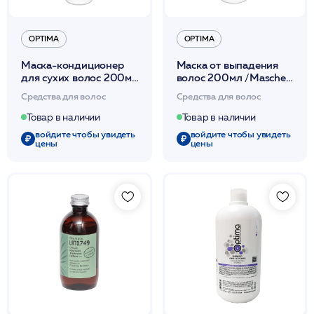
OPTIMA
OPTIMA
Маска-кондиционер
Маска от выпадения
для сухих волос 200мл
волос 200мл /Maschera
/Maschera Capelli Secchi
Anticaduta /Optima*
Средства для волос
Средства для волос
/Optima*
Товар в наличии
Товар в наличии
войдите чтобы увидеть
войдите чтобы увидеть
цены
цены