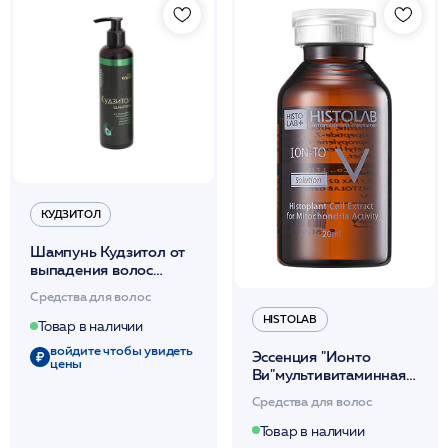
КУДЗИТОЛ
Шампунь Кудзитол от
выпадения волос
250мл *
Средства для волос
HISTOLAB
Товар в наличии
войдите чтобы увидеть
Эссенция "Ионто
цены
Ви"мультивитаминная
активирует
Средства для волос
регенерацию /ION-TO
V 20мл /HISTOLAB*
Товар в наличии