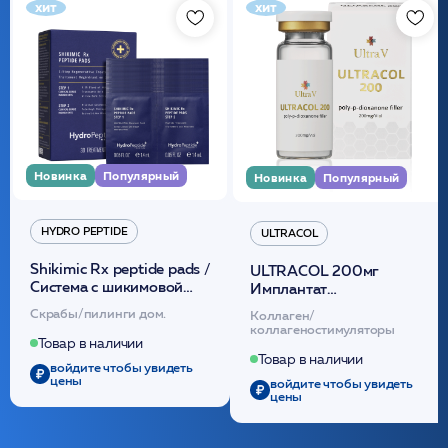
хит
хит
Новинка
Популярный
Новинка
Популярный
HYDRO PEPTIDE
ULTRACOL
Shikimic Rx peptide pads /
ULTRACOL 200мг
Cистема с шикимовой
Имплантат
кислотой обновляющая
внутридермальный,
Скрабы/пилинги дом.
Коллаген/
(30шт) /HP
стерильный на основе
коллагеностимуляторы
полидиоксанона
Товар в наличии
/ULTRACOL
Товар в наличии
войдите чтобы увидеть
цены
войдите чтобы увидеть
цены