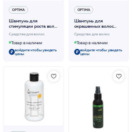
OPTIMA
OPTIMA
Шампунь для
Шампунь для
стимуляции роста волос
окрашенных волос
Микроксидил 200мл
1000мл /Shampoo
Средства для волос
Средства для волос
/Shampoo U.R.T.O.749
Capelli Colorati
/Optima*
/Optima*
Товар в наличии
Товар в наличии
войдите чтобы увидеть
войдите чтобы увидеть
цены
цены