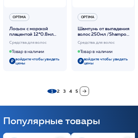
OPTIMA
OPTIMA
Лосьон с морской
Шампунь от выпадения
плацентой 12*0.8мл
волос 250мл /Shampoo
/Lozione Placenta
Anticaduta /Optima*
Средства для волос
Средства для волос
Marina /Optima*
Товар в наличии
Товар в наличии
войдите чтобы увидеть
войдите чтобы увидеть
цены
цены
1
2
3
4
5
Популярные товары