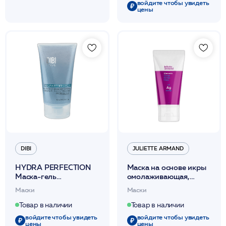
войдите чтобы увидеть
цены
DIBI
JULIETTE ARMAND
HYDRA PERFECTION
Маска на основе икры
Маска-гель
омолаживающая,
суперувлажняющий
питательная 50мл /JA
Маски
Маски
для лица 150 мл /DIBI
Товар в наличии
Товар в наличии
войдите чтобы увидеть
войдите чтобы увидеть
цены
цены