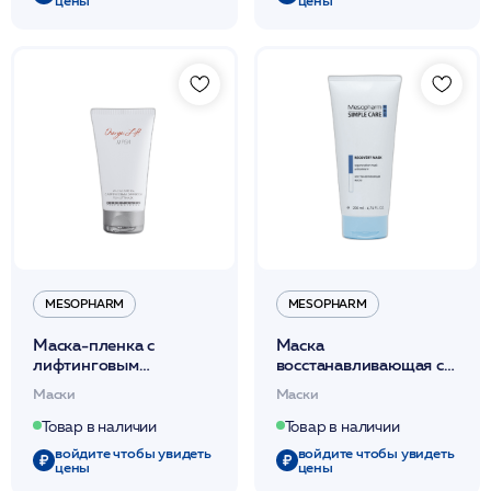
цены
цены
MESOPHARM
MESOPHARM
Маска-пленка с
Маска
лифтинговым
восстанавливающая с
эффектом 50мл
ботоксоподобным
Маски
Маски
/ORANGE LIFT MASK
комплексом 200мл /
/MESOPHARM
SC RECOVERY MASK
Товар в наличии
Товар в наличии
/MESOPHARM*
войдите чтобы увидеть
войдите чтобы увидеть
цены
цены