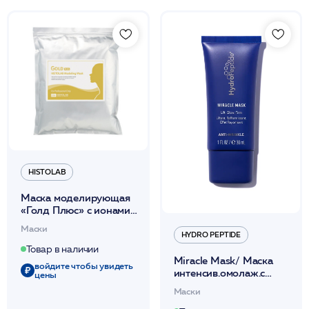
HISTOLAB
Маска моделирующая
«Голд Плюс» с ионами
золота/ Мodeling mask
Маски
Gold plus 1кг
HYDRO PEPTIDE
/HISTOLAB*
Товар в наличии
Miracle Mask/ Маска
войдите чтобы увидеть
интенсив.омолаж.с
цены
эффектом лифтинга,
Маски
уплотнения и