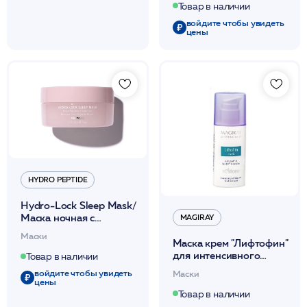
Товар в наличии
войдите чтобы увидеть
цены
HYDRO PEPTIDE
Hydro-Lock Sleep Mask/
Маска ночная с
MAGIRAY
королевским пептидом
Маски
для
Маска крем "Лифтофин"
интенсив.биоревитализации
для интенсивного
Товар в наличии
75мл /HP
обновления и
войдите чтобы увидеть
Маски
осветления кожи 50 мл
цены
/Magiray*
Товар в наличии