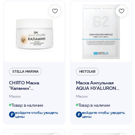
STELLA MARINA
HISTOLAB
СНЯТО Маска
Маска Ампульная
"Каламин"
AQUA НУALURON
успокаивающая 100мл
AМPOULE СОМРLЕХ
Маски
Маски
/Stella Marina*
SНЕЕТ МАSК 62 30г
/HISTOLAB
Товар в наличии
Товар в наличии
войдите чтобы увидеть
войдите чтобы увидеть
цены
цены