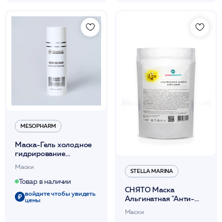
MESOPHARM
Маска-Гель холодное
гидрирование
подготавливающая
Маски
150мл /HYDRO:COLD
STELLA MARINA
MASK /MESOPHARM
Товар в наличии
СНЯТО Маска
войдите чтобы увидеть
Альгинатная "Анти-
цены
Акне" 250 г /Stella
Маски
Marina*