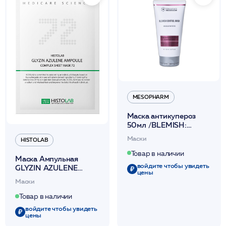
MESOPHARM
Маска антикупероз
50мл /BLEMISH:
CONTROL MASK
Маски
HISTOLAB
/MESOPHARM
Товар в наличии
Маска Ампульная
войдите чтобы увидеть
GLYZIN AZULENE
цены
AМPOULE СОМРLЕХ
Маски
SНЕЕТ MASK 72 30г
/HISTOLAB
Товар в наличии
войдите чтобы увидеть
цены