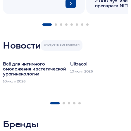
2 000 руб. или 
препарата NITH
флакона/ LINE
1 фл/ COLLOST о
FACETEM 1 шпр
ULTRACOL 1 фл
Miraline в день
семинара
Новости
Всё для интимного
Ultracol
омоложения и эстетической
10 июля 2026
урогинекологии
10 июля 2026
Бренды