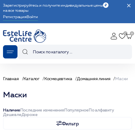
Зарегистрируйтесь и получите индивидуальные цены
на все товары
Регистрация
Войти
Главная
Каталог
Космецевтика
Домашняя линия
Маски
Маски
Наличие
Последние изменения
Популярное
По алфавиту
Дешевле
Дороже
Фильтр