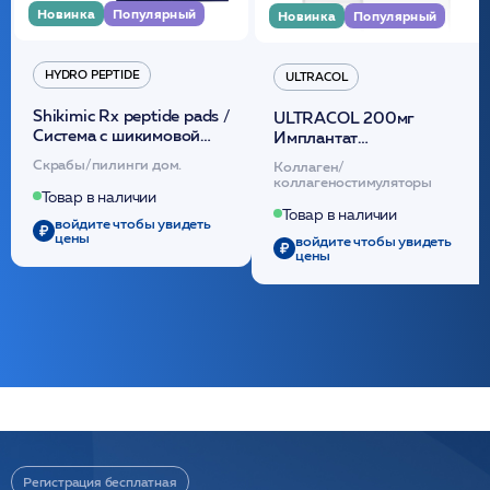
Новинка
Популярный
Новинка
Популярный
HYDRO PEPTIDE
ULTRACOL
Shikimic Rx peptide pads /
ULTRACOL 200мг
Cистема с шикимовой
Имплантат
кислотой обновляющая
внутридермальный,
Скрабы/пилинги дом.
Коллаген/
(30шт) /HP
стерильный на основе
коллагеностимуляторы
полидиоксанона
Товар в наличии
/ULTRACOL
Товар в наличии
войдите чтобы увидеть
цены
войдите чтобы увидеть
цены
Регистрация бесплатная