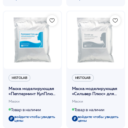
HISTOLAB
HISTOLAB
Маска моделирующая
Маска моделирующая
«Пепперминт КулПлюс»
«Сильвер Плюс» для
охлаждающая/
проблемной кожи/
Маски
Маски
Pepermint cool plus
Silver plus modeling
modeling mask
mask 1кг/HISTOLAB*
Товар в наличии
Товар в наличии
1кг/HISTOLAB*
войдите чтобы увидеть
войдите чтобы увидеть
цены
цены