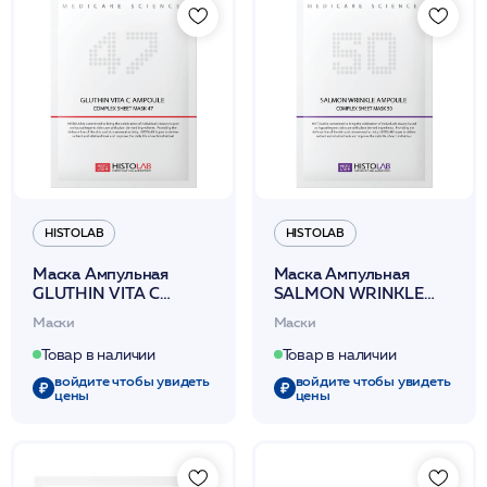
HISTOLAB
HISTOLAB
Маска Ампульная
Маска Ампульная
GLUTНIN VIТА С
SALMON WRINКLE
AМPOULE СОМРLЕХ
AМPOULE СОМРLЕХ
Маски
Маски
SНЕЕТ MASK 47 30г
SНЕЕТ МАSК 50 30г
/HISTOLAB
/HISTOLAB
Товар в наличии
Товар в наличии
войдите чтобы увидеть
войдите чтобы увидеть
цены
цены