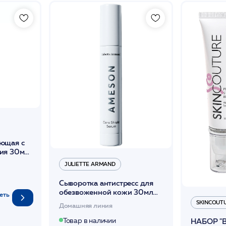
ющая с
ия 30мл
JULIETTE ARMAND
Сыворотка антистресс для
обезвоженной кожи 30мл
еть
/JA
SKINCOUT
Домашняя линия
Товар в наличии
НАБОР "