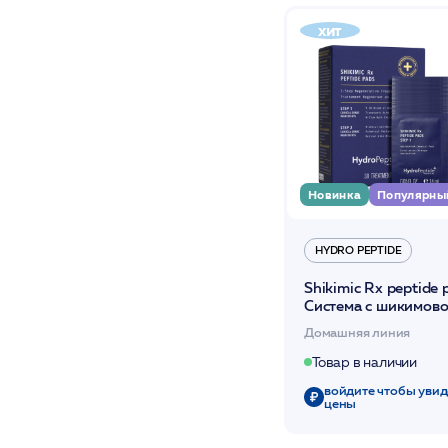
хит
Новинка
Популярны
HYDRO PEPTIDE
Shikimic Rx peptide 
Cистема с шикимов
кислотой обновляю
Домашняя линия
(30шт) /HP
Товар в наличии
войдите чтобы увид
цены