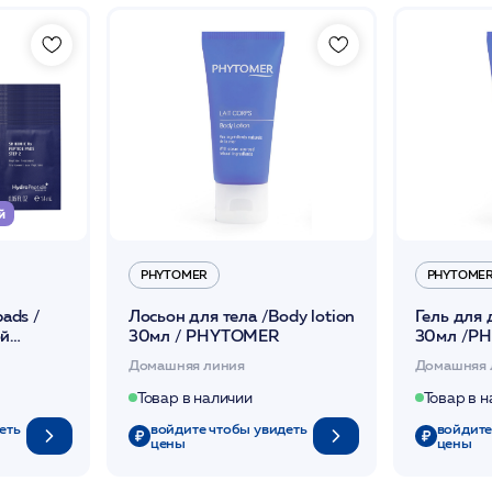
й
PHYTOMER
PHYTOME
pads /
Лосьон для тела /Body lotion
Гель для 
ой
30мл / PHYTOMER
30мл /P
щая
Домашняя линия
Домашняя 
Товар в наличии
Товар в 
еть
войдите чтобы увидеть
войдите
цены
цены