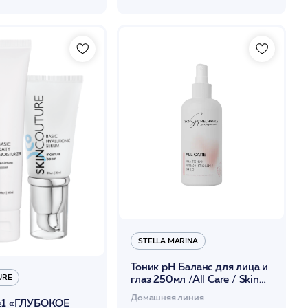
STELLA MARINA
Тоник рН Баланс для лица и
глаз 250мл /All Care / Skin
URE
Mechanics Professional
Домашняя линия
1 «ГЛУБОКОЕ