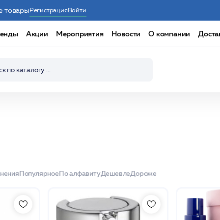
е товары
Регистрация
Войти
енды
Акции
Мероприятия
Новости
О компании
Доста
енения
Популярное
По алфавиту
Дешевле
Дороже