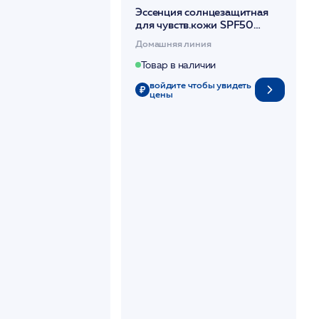
Эссенция солнцезащитная
для чувств.кожи SPF50
/Forever PlusSun Essence SPF
Домашняя линия
50+ 50мл /HISTOLAB*
Товар в наличии
войдите чтобы увидеть
цены