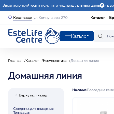
Зарегистрируйтесь и получите индивидуальные цены
на вс
Каталог
Бр
Краснодар
ул. Коммунаров, 270
Каталог
Главная
Каталог
Космецевтика
Домашняя линия
Домашняя линия
Наличие
Последние изм
Вернуться назад
Средства для очищения
Тонизация