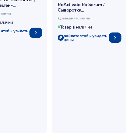
ReActivate Rx Serum /
лаген-
Сыворотка
рующий
линия
концентрированная
щий усиленный
Домашняя линия
коллаген-стимулирующая
хн. 30мл /HP
наличии
уплотняющая 30мл /HP
Товар в наличии
 чтобы увидеть
войдите чтобы увидеть
цены