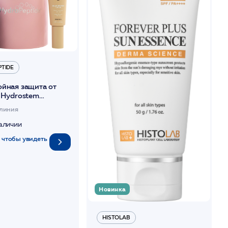
PTIDE
ойная защита от
 Hydrostem
 defense tinted
линия
ml+Power Serum
наличии
 чтобы увидеть
Новинка
HISTOLAB