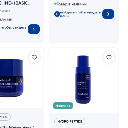
НИЕ» (BASIC
Товар в наличии
NIC SERUM+BASIC
линия
войдите чтобы увидеть
ISTURIZER)
цены
UTURE
наличии
 чтобы увидеть
Новинка
PTIDE
HYDRO PEPTIDE
 Rx Moisturizer /