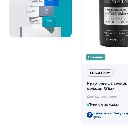
Нормальная
Обезвоженная
После агрессивных
факторов воздействия
Против выпадения
волос, для ломких,
тонких и
поврежденных,
алопеция
С куперозом
Новинка
С пигментацией
Сухая
Сухая и
MESOPHARM
чувствительная
Крем увлажняющий
Увядающая
мужчин 50мл
/HYDRO:ACTIVE C
Домашняя линия
FOR MEN /MESOP
Товар в наличии
войдите чтобы увид
цены