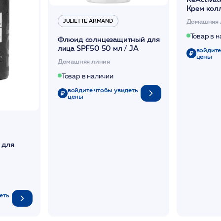
Крем кол
стимули
Домашняя 
JULIETTE ARMAND
уплотняю
Нимни-те
Товар в 
Флюид солнцезащитный для
лица SPF50 50 мл / JA
войдите
цены
Домашняя линия
Товар в наличии
войдите чтобы увидеть
цены
 для
REAM
HARM
еть