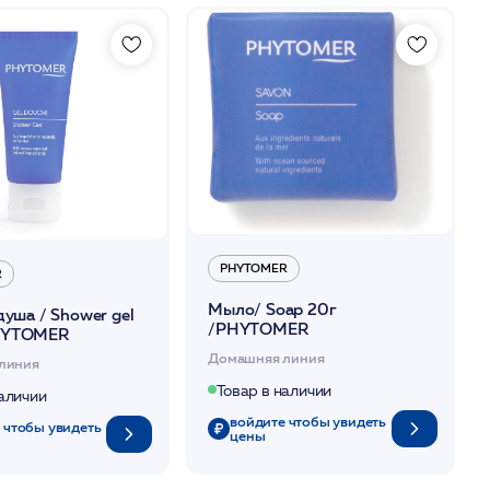
PHYTOMER
R
Мыло/ Soap 20г
душа / Shower gel
/PHYTOMER
HYTOMER
Домашняя линия
линия
Товар в наличии
наличии
войдите чтобы увидеть
 чтобы увидеть
цены