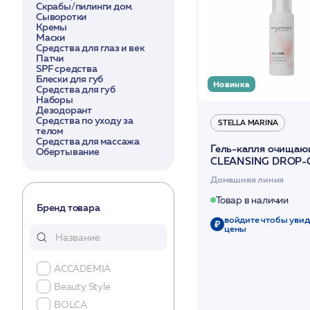
Скрабы/пилинги дом.
Сыворотки
Кремы
Маски
Средства для глаз и век
Патчи
SPF средства
Блески для губ
Новинка
Средства для губ
Наборы
Дезодорант
Средства по уходу за
STELLA MARINA
телом
Средства для массажа
Гель-капля очищаю
Обертывание
CLEANSING DROP-G
Care / Skin Mechanic
Домашняя линия
Professional
Товар в наличии
Бренд товара
войдите чтобы увид
цены
ACCADEMIA
Beauty Stylе
BOLСA