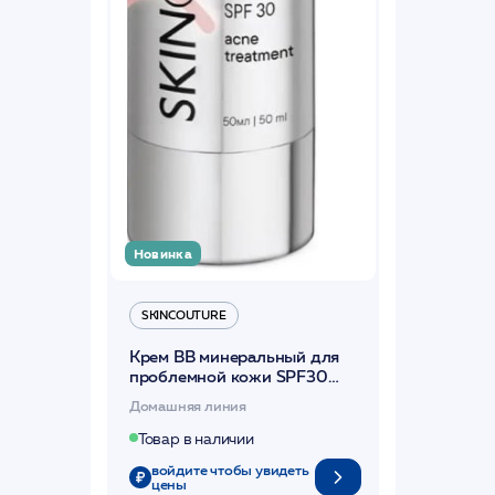
Новинка
SKINCOUTURE
Крем BB минеральный для
проблемной кожи SPF30
50мл /BB ULTRACLEAR
Домашняя линия
MINERAL SPF 30 50мл
/SKINCOUTURE
Товар в наличии
войдите чтобы увидеть
цены