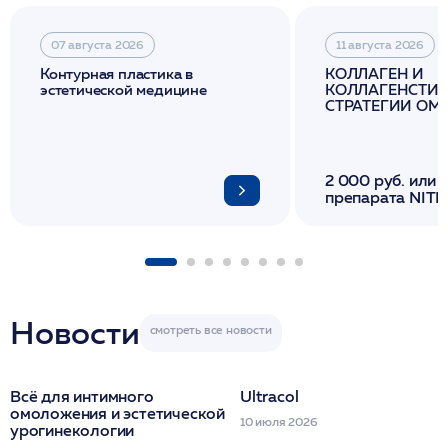
07 августа 2026
11 августа 2026
Контурная пластика в
КОЛЛАГЕН И
эстетической медицине
КОЛЛАГЕНСТИМ
СТРАТЕГИИ О
И ЛИФТИНГА К
2 000 руб. или 
препарата NITH
флакона/ LINE
1 фл/ COLLOST о
FACETEM 1 шпр
ULTRACOL 1 фл
Miraline в день
семинара
Новости
Всё для интимного
Ultracol
омоложения и эстетической
10 июля 2026
урогинекологии