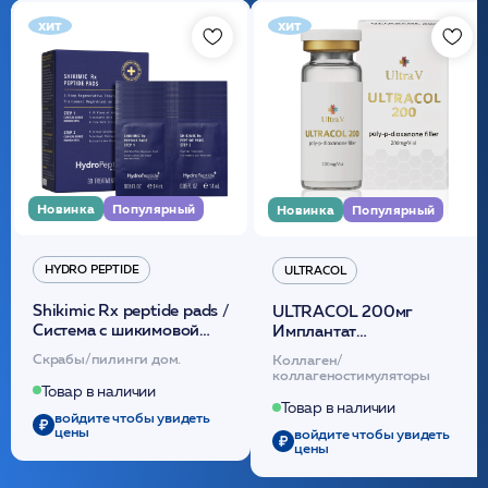
хит
хит
Новинка
Популярный
Новинка
Популярный
HYDRO PEPTIDE
ULTRACOL
Shikimic Rx peptide pads /
ULTRACOL 200мг
Cистема с шикимовой
Имплантат
кислотой обновляющая
внутридермальный,
Скрабы/пилинги дом.
Коллаген/
(30шт) /HP
стерильный на основе
коллагеностимуляторы
полидиоксанона
Товар в наличии
/ULTRACOL
Товар в наличии
войдите чтобы увидеть
цены
войдите чтобы увидеть
цены