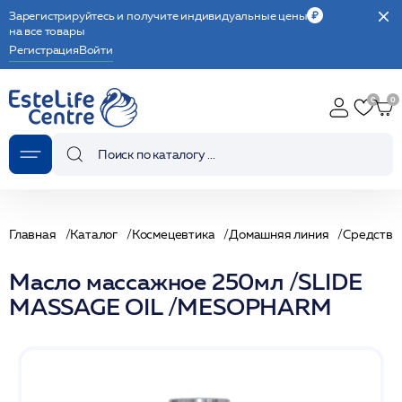
Зарегистрируйтесь и получите индивидуальные цены
на все товары
Регистрация
Войти
Главная
Каталог
Космецевтика
Домашняя линия
Средства
Масло массажное 250мл /SLIDE
MASSAGE OIL /MESOPHARM