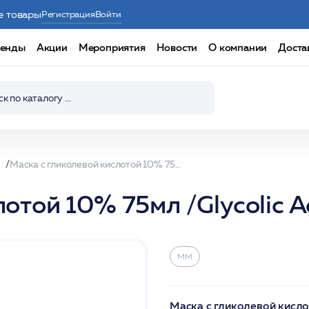
е товары
Регистрация
Войти
енды
Акции
Мероприятия
Новости
О компании
Доста
Маска с гликолевой кислотой 10% 75мл /Glycolic Acid Masque 10% /MM
лотой 10% 75мл /Glycolic
ММ
Маска с гликолевой кис