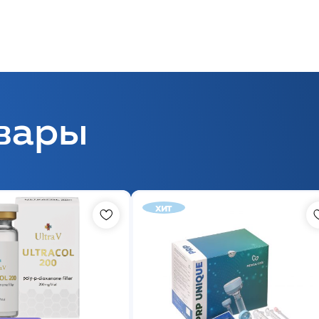
вары
хит