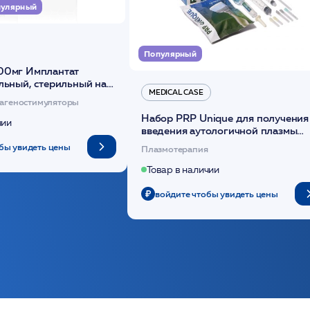
улярный
Популярный
00мг Имплантат
льный, стерильный на
MEDICAL CASE
диоксанона /ULTRACOL
агеностимуляторы
Набор PRP Unique для получения
чии
введения аутологичной плазмы
(саше 1шт)/Medical Case
бы увидеть цены
Плазмотерапия
Товар в наличии
войдите чтобы увидеть цены