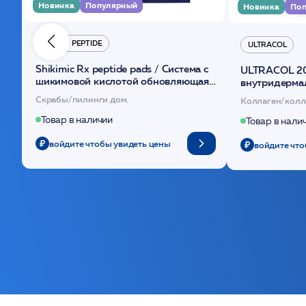
Новинка
Популярный
Новинка
Поп
HYDRO PEPTIDE
ULTRACOL
Shikimic Rx peptide pads / Cистема с
ULTRACOL 2
шикимовой кислотой обновляющая
внутридерма
(30шт) /HP
основе поли
Скрабы/пилинги дом.
Коллаген/колл
Товар в наличии
Товар в нали
войдите чтобы увидеть цены
войдите что