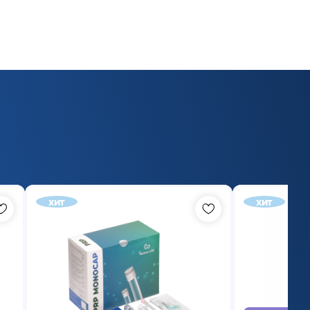
хит
хит