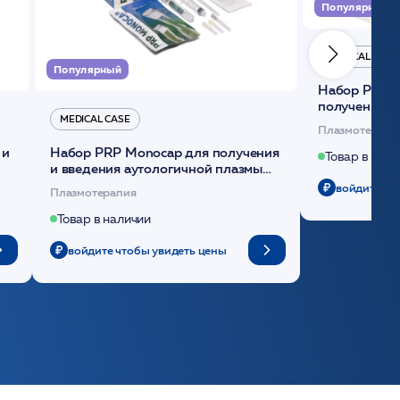
Популярный
MEDICAL CASE
Популярный
Набор Plasmoactive Стандарт для
получения и
MEDICAL CASE
плазмы (саше
Плазмотерапи
 и
Набор PRP Monocap для получения
Товар в нали
и введения аутологичной плазмы
(саше 1шт)/Medical Case
войдите чт
Плазмотерапия
Товар в наличии
войдите чтобы увидеть цены