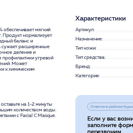
Характеристики
% обеспечивает мягкий
Артикул:
г. Продукт нормализует
Назначение:
идный баланс и
а сужает расширенные
Тип кожи:
очное деление и
Тип средства:
я профилактики угревой
ений. Может
Бренд:
ки к химическим
Категория:
оставьте на 1-2 минуты
Ответим в рабочие будн
льшим количеством воды.
етании с Facial C Masque.
Если у вас возн
заполните форм
перезвоним