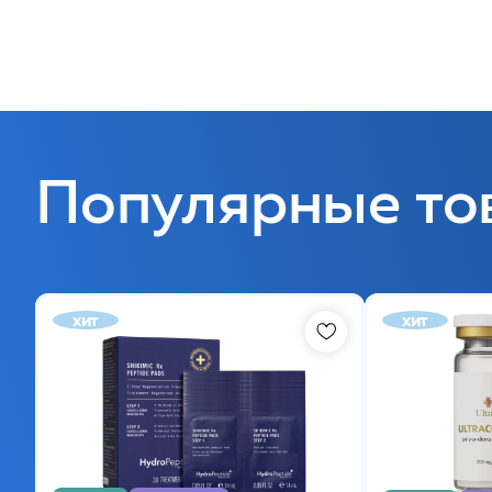
Популярные то
хит
хит