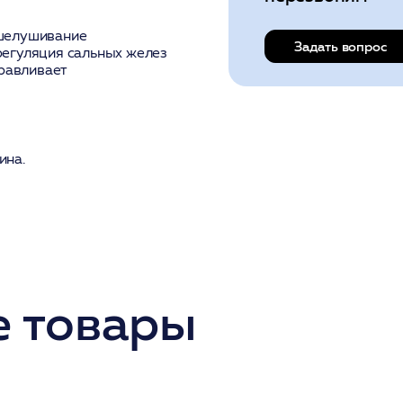
тшелушивание
Задать вопрос
регуляция сальных желез
равливает
ина.
 товары