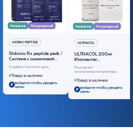
Новинка
Популярный
Новинка
Популярный
HYDRO PEPTIDE
ULTRACOL
Shikimic Rx peptide pads /
ULTRACOL 200мг
Cистема с шикимовой
Имплантат
кислотой обновляющая
внутридермальный,
Скрабы/пилинги дом.
Коллаген/
(30шт) /HP
стерильный на основе
коллагеностимуляторы
полидиоксанона
Товар в наличии
/ULTRACOL
Товар в наличии
войдите чтобы увидеть
цены
войдите чтобы увидеть
цены