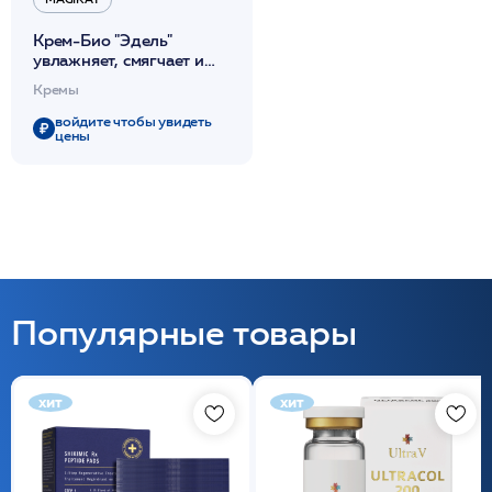
Крем-Био "Эдель"
увлажняет, смягчает и
успокаивает кожу 50мл
Кремы
/Magiray*
войдите чтобы увидеть
цены
Популярные товары
хит
хит