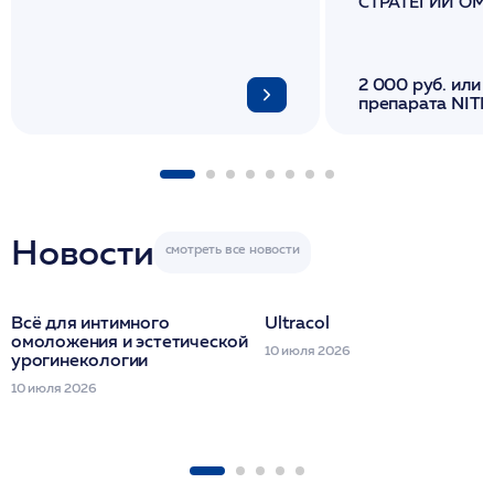
СТРАТЕГИИ О
И ЛИФТИНГА К
2 000 руб. или 
препарата NITH
флакона/ LINE
1 фл/ COLLOST о
FACETEM 1 шпр
ULTRACOL 1 фл
Miraline в день
семинара
Новости
Всё для интимного
Ultracol
омоложения и эстетической
10 июля 2026
урогинекологии
10 июля 2026