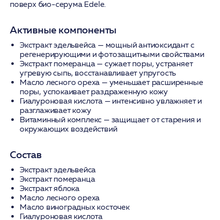
поверх био-серума Edele.
Активные компоненты
Экстракт эдельвейса
— мощный антиоксидант с
регенерирующими и фотозащитными свойствами
Экстракт померанца
— сужает поры, устраняет
угревую сыпь, восстанавливает упругость
Масло лесного ореха
— уменьшает расширенные
поры, успокаивает раздраженную кожу
Гиалуроновая кислота
— интенсивно увлажняет и
разглаживает кожу
Витаминный комплекс
— защищает от старения и
окружающих воздействий
Состав
Экстракт эдельвейса
Экстракт померанца
Экстракт яблока
Масло лесного ореха
Масло виноградных косточек
Гиалуроновая кислота