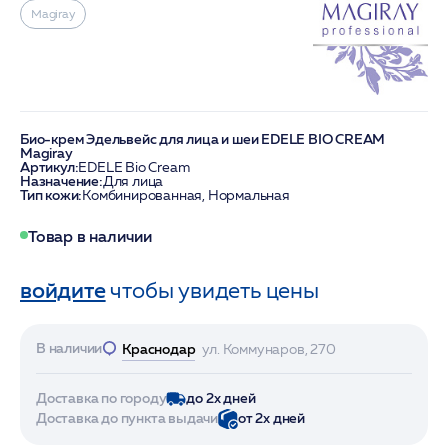
Magiray
Био-крем Эдельвейс для лица и шеи EDELE BIO CREAM
Magiray
Артикул:
EDELE Bio Cream
Назначение:
Для лица
Тип кожи:
Комбинированная, Нормальная
Товар в наличии
войдите
чтобы увидеть цены
В наличии
Краснодар
ул. Коммунаров, 270
Доставка по городу
до 2х дней
Доставка до пункта выдачи
от 2х дней