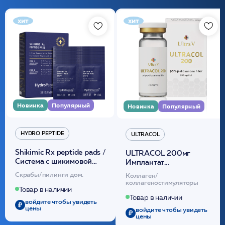
хит
хит
Новинка
Популярный
Новинка
Популярный
HYDRO PEPTIDE
ULTRACOL
Shikimic Rx peptide pads /
ULTRACOL 200мг
Cистема с шикимовой
Имплантат
кислотой обновляющая
внутридермальный,
Скрабы/пилинги дом.
Коллаген/
(30шт) /HP
стерильный на основе
коллагеностимуляторы
полидиоксанона
Товар в наличии
/ULTRACOL
Товар в наличии
войдите чтобы увидеть
цены
войдите чтобы увидеть
цены