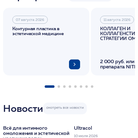
07 августа 2026
11 августа 2026
Контурная пластика в
КОЛЛАГЕН И
эстетической медицине
КОЛЛАГЕНСТИМ
СТРАТЕГИИ О
И ЛИФТИНГА К
2 000 руб. или 
препарата NITH
флакона/ LINE
1 фл/ COLLOST о
FACETEM 1 шпр
ULTRACOL 1 фл
Miraline в день
семинара
Новости
Всё для интимного
Ultracol
омоложения и эстетической
10 июля 2026