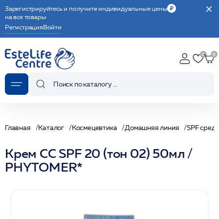
Зарегистрируйтесь и получите индивидуальные цены
на все товары
Регистрация
Войти
Главная
Каталог
Космецевтика
Домашняя линия
SPF сред
Крем СС SPF 20 (тон 02) 50мл /
PHYTOMER*