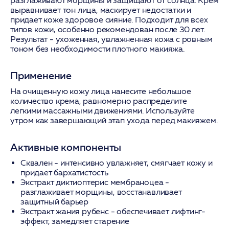
разглаживают морщины и защищают от солнца. Крем
выравнивает тон лица, маскирует недостатки и
придает коже здоровое сияние. Подходит для всех
типов кожи, особенно рекомендован после 30 лет.
Результат - ухоженная, увлажненная кожа с ровным
тоном без необходимости плотного макияжа.
Применение
На очищенную кожу лица нанесите небольшое
количество крема, равномерно распределите
легкими массажными движениями. Используйте
утром как завершающий этап ухода перед макияжем.
Активные компоненты
Сквален
- интенсивно увлажняет, смягчает кожу и
придает бархатистость
Экстракт диктиоптерис мембраноцеа
-
разглаживает морщины, восстанавливает
защитный барьер
Экстракт жания рубенс
- обеспечивает лифтинг-
эффект, замедляет старение