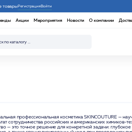
е товары
Регистрация
Войти
енды
Акции
Мероприятия
Новости
О компании
Доста
альная профессиональная косметика SKINCOUTURE — научн
ьтат сотрудничества российских и американских химиков-т
во — это точное решение для конкретной задачи: глубокое
ия, а также специализированный уход при проявлениях пиг