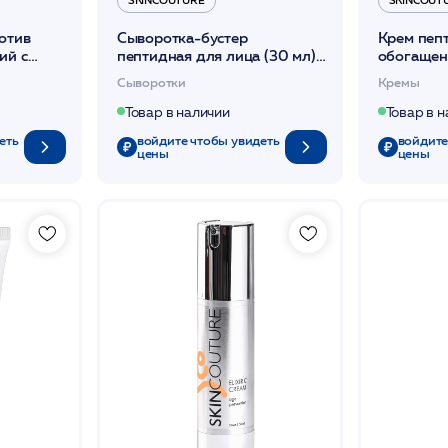
ротив
Сыворотка-бустер
Крем пеп
ий с
пептидная для лица (30 мл)
обогащен
л /STEM
/PEPTIDE STEM CELLS
кожей ли
Сыворотки
Кремы
SERUM-BOOSTER LEVEL
STEM CEL
/SKINCOUTURE*
/SKINCO
Товар в наличии
Товар в 
еть
войдите чтобы увидеть
войдите
цены
цены