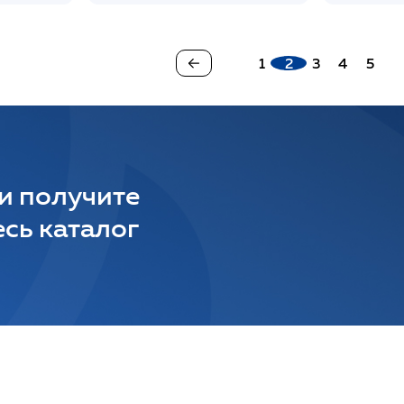
1
2
3
4
5
 и получите
сь каталог