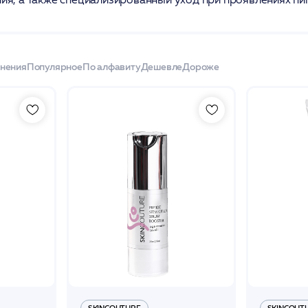
енения
Популярное
По алфавиту
Дешевле
Дороже
SKINCOUTURE
SKINCOUT