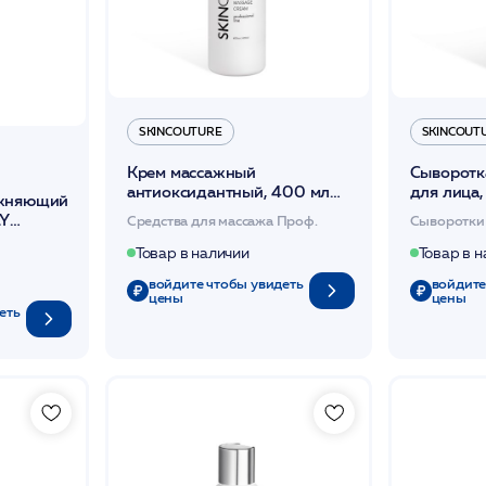
SKINCOUTURE
SKINCOUT
Крем массажный
Сыворотк
антиоксидантный, 400 мл
для лица,
ажняющий
/ANTIOXIDANT MASSAGE
100мл /
LY
Средства для массажа Проф.
Сыворотки
CREAM /SKINCOUTURE*
SERUM /
30
Товар в наличии
Товар в 
войдите чтобы увидеть
войдите
цены
цены
еть