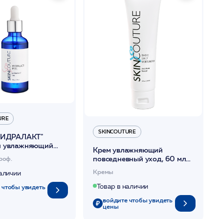
URE
SKINCOUTURE
ГИДРАЛАКТ"
й увлажняющий
Крем увлажняющий
YDRALACT PEEL
повседневный уход, 60 мл
роф.
UTURE
/BASIC DAILY MOISTURIZER
Кремы
наличии
/SKINCOUTURE*
Товар в наличии
 чтобы увидеть
войдите чтобы увидеть
цены