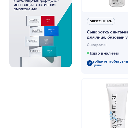
Ламеллярная формула -
Сухая и
инновация в нативном
чувствительная
омоложении
Увядающая
SKINCOUTURE
Сыворотка с витами
для лица, базовый у
мл /BASIC C SERUM
Сыворотки
/SKINCOUTURE*
Товар в наличии
войдите чтобы увид
цены