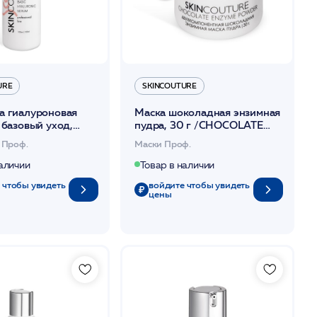
SKINCOUTURE
URE
Маска шоколадная энзимная
а гиалуроновая
пудра, 30 г /CHOCOLATE
 базовый уход,
ENZYME MASK powder
BASIC HYALURONIC
Маски Проф.
 Проф.
/SKINCOUTURE*
SKINCOUTURE*
Товар в наличии
наличии
войдите чтобы увидеть
 чтобы увидеть
цены