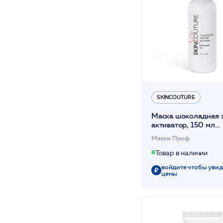
SKINCOUTURE
Маска шоколадная 
активатор, 150 мл
/CHOCOLATE ENZ
Маски Проф.
MASK activator
/SKINCOUTURE*
Товар в наличии
войдите чтобы увид
цены