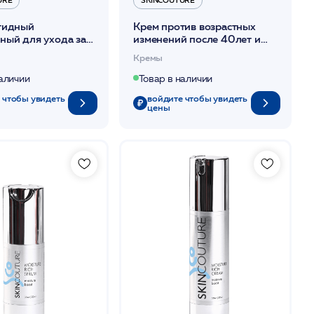
тидный
Крем против возрастных
ный для ухода за
изменений после 40лет и
ца, 50 мл /PEPTIDE
старше, 50мл /RETINOL
Кремы
L RICH
STEM CELL COMPLEX
UTURE*
/SKINCOUTURE*
наличии
Товар в наличии
 чтобы увидеть
войдите чтобы увидеть
цены