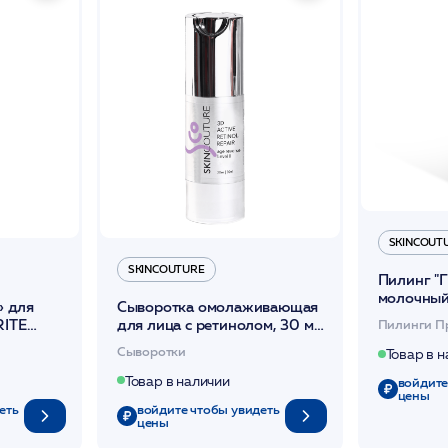
SKINCOUT
SKINCOUTURE
Пилинг "
молочны
 для
Сыворотка омолаживающая
50мл /H
RITE
для лица с ретинолом, 30 мл
Пилинги П
/SKINCO
URE*
/3D ACTIVE RETINOL REPAIR
Сыворотки
Товар в 
3D /SKINCOUTURE*
Товар в наличии
войдите
цены
еть
войдите чтобы увидеть
цены