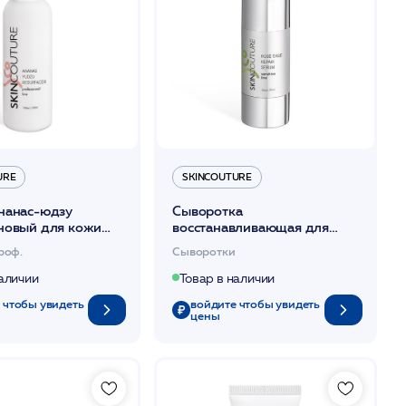
URE
SKINCOUTURE
нанас-юдзу
Сыворотка
новый для кожи
восстанавливающая для
0 мл /ANANAS-
кожи с розацеа, 30 мл
роф.
Сыворотки
ESURFACER
/ROSE-EASE REPAIR SERUM
UTURE*
/SKINCOUTURE*
наличии
Товар в наличии
 чтобы увидеть
войдите чтобы увидеть
цены