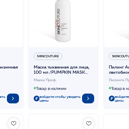
SKINCOUTURE
SKINCOUT
энзимная
Маска тыквенная для лица,
Пилинг А
100 мл /PUMPKIN MASK
лактобио
YME
/SKINCOUTURE*
лица, 10
Маски Проф.
Пилинги П
YUDZU R
/SKINCO
Товар в наличии
Товар в 
еть
войдите чтобы увидеть
войдите
цены
цены