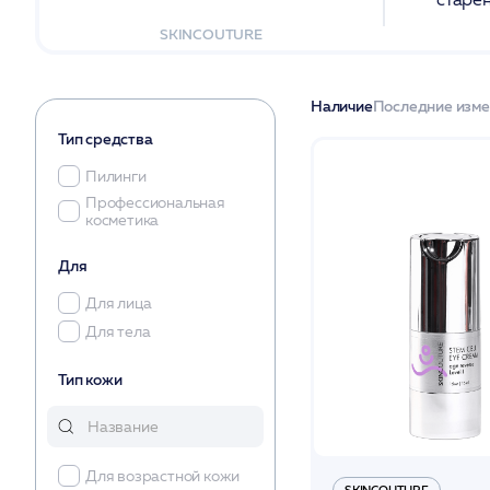
SKINCOUTURE
Наличие
Последние изм
Тип средства
Пилинги
Профессиональная
косметика
Для
Для лица
Для тела
Тип кожи
Для возрастной кожи
SKINCOUTURE