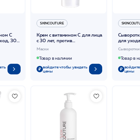
SKINCOUTURE
SKINCOUT
ном С
Крем с витамином С для лица
Сыворотк
ход, 30
с 30 лет, против
для ухода
фотостарения, 50 мл /ELIXIR
мл /MOI
Маски
Сыворотки
C CREAM /SKINCOUTURE*
/SKINCO
Товар в наличии
Товар в 
еть
войдите чтобы увидеть
войдите
цены
цены