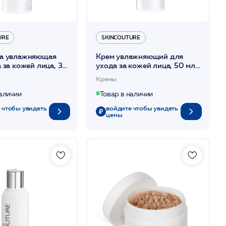
URE
SKINCOUTURE
а увлажняющая
Крем увлажняющий для
 за кожей лица, 30
ухода за кожей лица, 50 мл
STURE RICH SERUM
/MOISTURE RICH CREAM
Кремы
UTURE*
/SKINCOUTURE*
наличии
Товар в наличии
 чтобы увидеть
войдите чтобы увидеть
цены