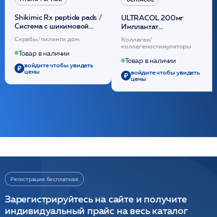
Shikimic Rx peptide pads /
ULTRACOL 200мг
Cистема с шикимовой
Имплантат
кислотой обновляющая
внутридермальный,
Скрабы/пилинги дом.
Коллаген/
(30шт) /HP
стерильный на основе
коллагеностимуляторы
полидиоксанона
Товар в наличии
/ULTRACOL
Товар в наличии
войдите чтобы увидеть
цены
войдите чтобы увидеть
цены
Регистрация бесплатная
Зарегистрируйтесь на сайте и получите
индивидуальный прайс на весь каталог