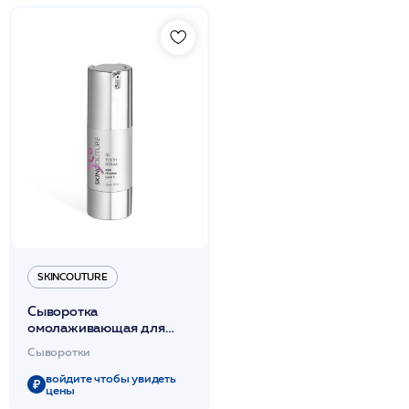
SKINCOUTURE
Сыворотка
омолаживающая для
лица 3D, 30 мл /3D
Сыворотки
YOUTH SERUM LEVEL
II/SKINCOUTURE*
войдите чтобы увидеть
цены