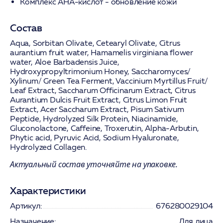
Комплекс AHA-кислот
- обновление кожи
Состав
Aqua, Sorbitan Olivate, Cetearyl Olivate, Citrus
aurantium fruit water, Hamamelis virginiana flower
water, Aloe Barbadensis Juice,
Hydroxypropyltrimonium Honey, Saccharomyces/
Xylinum/ Green Tea Ferment, Vaccinium Myrtillus Fruit/
Leaf Extract, Saccharum Officinarum Extract, Citrus
Aurantium Dulcis Fruit Extract, Citrus Limon Fruit
Extract, Acer Saccharum Extract, Pisum Sativum
Peptide, Hydrolyzed Silk Protein, Niacinamide,
Gluconolactone, Caffeine, Troxerutin, Alpha-Arbutin,
Phytic acid, Pyruvic Acid, Sodium Hyaluronate,
Hydrolyzed Collagen.
Актуальный состав уточняйте на упаковке.
Характеристики
Артикул:
676280029104
Назначение:
Для лица