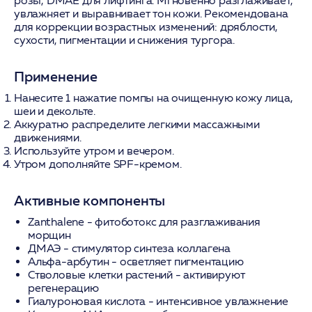
розы, DMAE для лифтинга. Мгновенно разглаживает,
увлажняет и выравнивает тон кожи. Рекомендована
для коррекции возрастных изменений: дряблости,
сухости, пигментации и снижения тургора.
Применение
Нанесите 1 нажатие помпы на очищенную кожу лица,
шеи и декольте.
Аккуратно распределите легкими массажными
движениями.
Используйте утром и вечером.
Утром дополняйте SPF-кремом.
Активные компоненты
Zanthalene
- фитоботокс для разглаживания
морщин
ДМАЭ
- стимулятор синтеза коллагена
Альфа-арбутин
- осветляет пигментацию
Стволовые клетки растений
- активируют
регенерацию
Гиалуроновая кислота
- интенсивное увлажнение