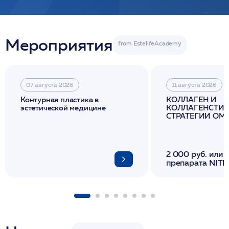
Мероприятия
07 августа 2026
11 августа 2026
Контурная пластика в
КОЛЛАГЕН И
эстетической медицине
КОЛЛАГЕНСТИМ
СТРАТЕГИИ О
И ЛИФТИНГА К
2 000 руб. или 
препарата NITH
флакона/ LINE
1 фл/ COLLOST о
FACETEM 1 шпр
ULTRACOL 1 фл
Miraline в день
семинара