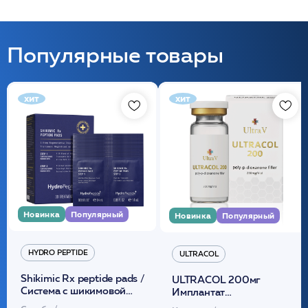
Популярные товары
хит
хит
Новинка
Популярный
Новинка
Популярный
HYDRO PEPTIDE
ULTRACOL
Shikimic Rx peptide pads /
ULTRACOL 200мг
Cистема с шикимовой
Имплантат
кислотой обновляющая
внутридермальный,