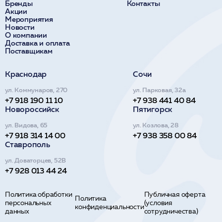
Бренды
Контакты
Акции
Мероприятия
Новости
О компании
Доставка и оплата
Поставщикам
Краснодар
Сочи
ул. Коммунаров, 270
ул. Парковая, 32а
+7 918 190 11 10
+7 938 441 40 84
Новороссийск
Пятигорск
ул. Видова, 65
ул. Козлова, 28
+7 918 314 14 00
+7 938 358 00 84
Ставрополь
ул. Доваторцев, 52В
+7 928 013 44 24
Политика обработки
Публичная оферта
Политика
персональных
(условия
конфиденциальности
данных
сотрудничества)