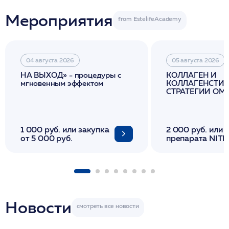
Мероприятия
04 августа 2026
05 августа 2026
НА ВЫХОД» - процедуры с
КОЛЛАГЕН И
мгновенным эффектом
КОЛЛАГЕНСТИМ
СТРАТЕГИИ О
И ЛИФТИНГА К
1 000 руб. или закупка
2 000 руб. или 
от 5 000 руб.
препарата NITH
флакона/ LINE
1 фл/ COLLOST о
FACETEM 1 шпр
ULTRACOL 1 фл
Miraline в день
семинара
Новости