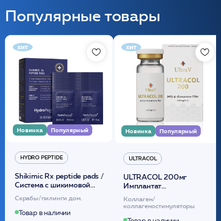
Популярные товары
хит
хит
Новинка
Популярный
Новинка
Популярный
HYDRO PEPTIDE
ULTRACOL
Shikimic Rx peptide pads /
ULTRACOL 200мг
Cистема с шикимовой
Имплантат
кислотой обновляющая
внутридермальный,
Скрабы/пилинги дом.
Коллаген/
(30шт) /HP
стерильный на основе
коллагеностимуляторы
полидиоксанона
Товар в наличии
Товар в наличии