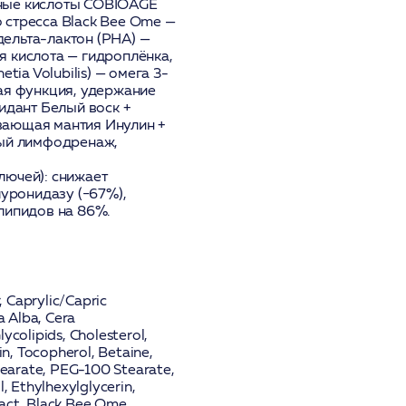
ные кислоты
COBIOAGE
 стресса
Black Bee Ome
—
дельта-лактон
(PHA) —
я кислота
— гидроплёнка,
tia Volubilis)
— омега 3-
я функция, удержание
идант
Белый воск +
вающая мантия
Инулин +
ый лимфодренаж,
лючей): снижает
луронидазу (−67%),
липидов на 86%.
 Caprylic/Capric
a Alba, Cera
Glycolipids, Cholesterol,
in, Tocopherol, Betaine,
Stearate, PEG-100 Stearate,
 Ethylhexylglycerin,
ract, Black Bee Ome