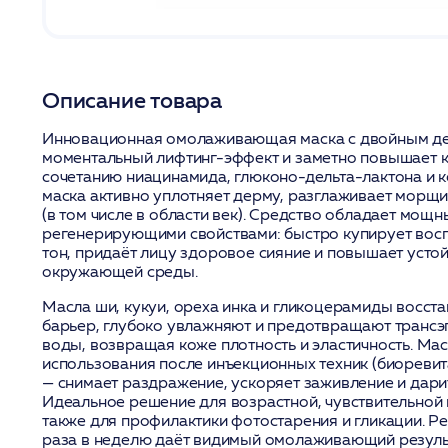
Описание товара
Инновационная омолаживающая маска с двойным де
моментальный лифтинг-эффект и заметно повышает к
сочетанию ниацинамида, глюконо-дельта-лактона и
маска активно уплотняет дерму, разглаживает морщи
(в том числе в области век). Средство обладает мощ
регенерирующими свойствами: быстро купирует вос
тон, придаёт лицу здоровое сияние и повышает усто
окружающей среды.
Масла ши, кукуи, ореха инка и гликоцерамиды восст
барьер, глубоко увлажняют и предотвращают транс
воды, возвращая коже плотность и эластичность. Ма
использования после инъекционных техник (биоревит
— снимает раздражение, ускоряет заживление и дар
Идеальное решение для возрастной, чувствительной 
также для профилактики фотостарения и гликации. Р
раза в неделю даёт видимый омолаживающий результ