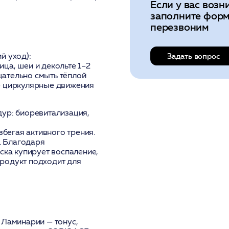
Если у вас возн
заполните форм
перезвоним
й уход):
Задать вопрос
ца, шеи и декольте 1–2
тщательно смыть тёплой
е циркулярные движения
дур: биоревитализация,
збегая активного трения.
й. Благодаря
ка купирует воспаление,
родукт подходит для
т Ламинарии
— тонус,