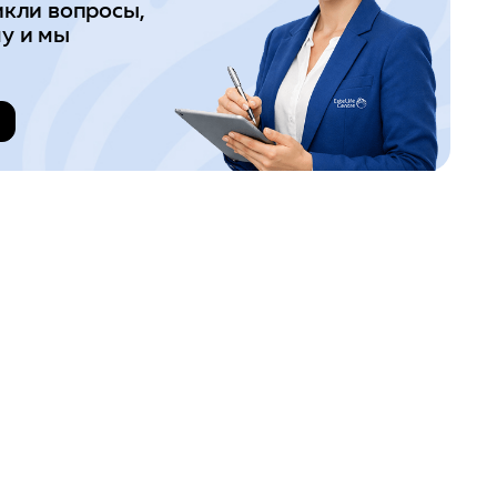
икли вопросы,
у и мы