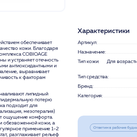
Характеристики
йствием обеспечивает
Артикул:
ачество кожи. Благодаря
Назначение:
 комплекса COBIOAGE
ны и устраняет отечность
Тип кожи:
Для возрастн
ными антиоксидантными и
паление, выравнивает
Тип средства:
йчивость к факторам
Бренд:
анавливают липидный
Категория:
эпидермальную потерю
ска подходит для
ализация, мезотерапия)
ит ощущение комфорта.
и обезвоженной кожи, а
Ответим в рабочие будн
егулярное применение 1-2
ат, разглаживает рельеф