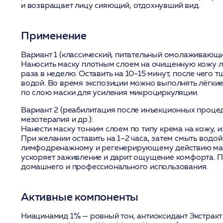
и возвращает лицу сияющий, отдохнувший вид.
Применение
Вариант 1 (классический, питательный омолаживающи
Наносить маску плотным слоем на очищенную кожу ли
раза в неделю. Оставить на 10–15 минут, после чего 
водой. Во время экспозиции можно выполнять лёгки
по слою маски для усиления микроциркуляции.
Вариант 2 (реабилитация после инъекционных проце
мезотерапия и др.):
Нанести маску тонким слоем по типу крема на кожу, и
При желании оставить на 1–2 часа, затем смыть водо
лимфодренажному и регенерирующему действию мас
ускоряет заживление и дарит ощущение комфорта. П
домашнего и профессионального использования.
Активные компоненты
Ниацинамид 1%
— ровный тон, антиоксидант
Экстрак