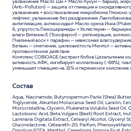
увлажнение
Масло Ши + Масло Кукуи
— барьер, жир
(Anti-Pollution)
— защита от гликации и оксидативного
увлажнение + восстановление микробиома
Глюконо-
лифтинг, увлажнение без раздражения
Лактобионова
антигликация, антиоксидант
Масло ореха Инка (Plukene
6, упругость
Гликоцерамиды + Холестерин
— барьерна
влаги
Витамин Е (Токоферол)
— регенерация, антиокс
Пчелиный воск + парафин — невесомая влагоудержи
Бетаин — смягчение, шелковистость
Ментол — активн
противоотечное действие
Комплекс
COBIOAGE
(экстракт бобов Цезальпинии ко
активность АФК, ингибирует коллагеназу (−88%), гиа
уменьшает гликацию на 31% и перекисное окисление 
Состав
Aqua, Niacinamide, Butyrospermum Parkii (Shea) Butter,
Triglyceride, Aleurites Moluccanus Seed Oil, Lanolin, Cer
Microcristallina, Glycerin, Plukenetia Volubilis Seed Oil, 
Lactobionic Acid, Beta Vulgaris (Beet) Root Extract, Inul
Laminaria Digitata Extract, Cetearyl Alcohol, Glyceryl 
Gluconolactone, Ceteareth-20, Parfum, Phenoxyethanol,
Disodium EDTA, Menthol, Caesalpinia Spinosa Fruit Ext