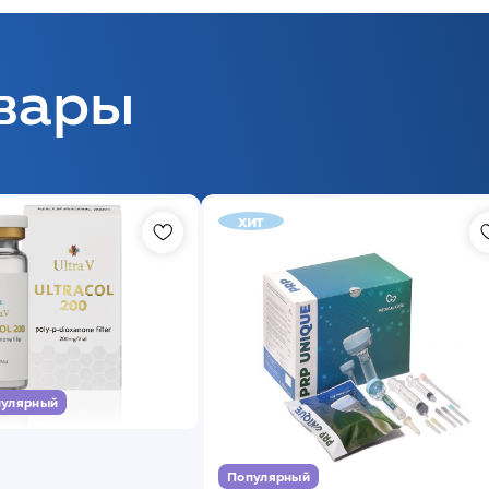
вары
хит
улярный
Популярный