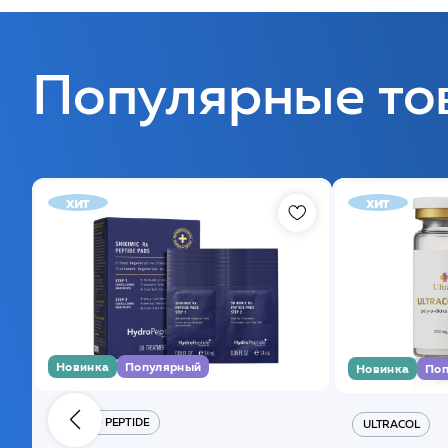
Популярные то
хит
хит
Новинка
Популярный
Новинка
Поп
HYDRO PEPTIDE
ULTRACOL