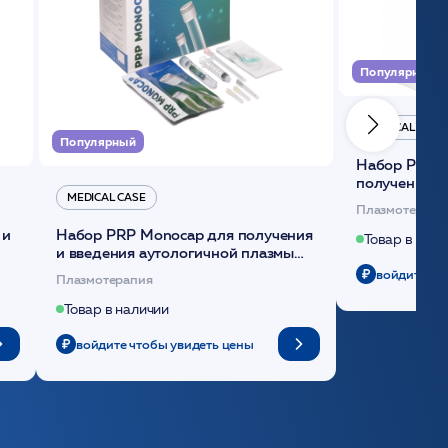
Популярный
MEDICAL CASE
Популярный
Набор Plasmoactive Стандарт для
получения и
MEDICAL CASE
плазмы (саше
Плазмотерапи
 и
Набор PRP Monocap для получения
Товар в нали
и введения аутологичной плазмы
(саше 1шт)/Medical Case
войдите чт
Плазмотерапия
Товар в наличии
войдите чтобы увидеть цены