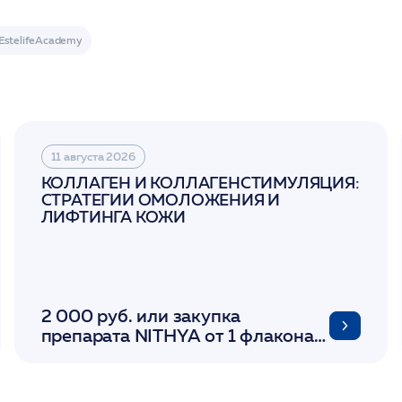
11 августа 2026
КОЛЛАГЕН И КОЛЛАГЕНСТИМУЛЯЦИЯ:
СТРАТЕГИИ ОМОЛОЖЕНИЯ И
ЛИФТИНГА КОЖИ
2 000 руб. или закупка
препарата NITHYA от 1 флакона/
LINERASE от 1 фл/ COLLOST от 1
фл/ FACETEM 1 шприц/
ULTRACOL 1 фл/ PLLA Miraline в