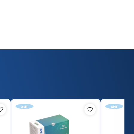
хит
хит