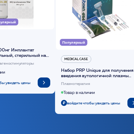
улярный
Популярный
00мг Имплантат
льный, стерильный на
MEDICAL CASE
диоксанона /ULTRACOL
агеностимуляторы
Набор PRP Unique для получения
чии
введения аутологичной плазмы
(саше 1шт)/Medical Case
бы увидеть цены
Плазмотерапия
Товар в наличии
войдите чтобы увидеть цены