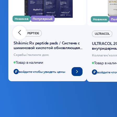
Новинка
Популярный
Новинка
Поп
HYDRO PEPTIDE
ULTRACOL
Shikimic Rx peptide pads / Cистема с
ULTRACOL 2
шикимовой кислотой обновляющая
внутридерма
(30шт) /HP
основе поли
Скрабы/пилинги дом.
Коллаген/колл
Товар в наличии
Товар в нали
войдите чтобы увидеть цены
войдите что