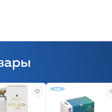
вары
хит