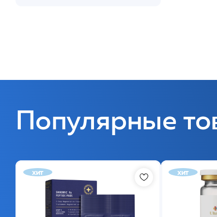
Популярные то
хит
хит