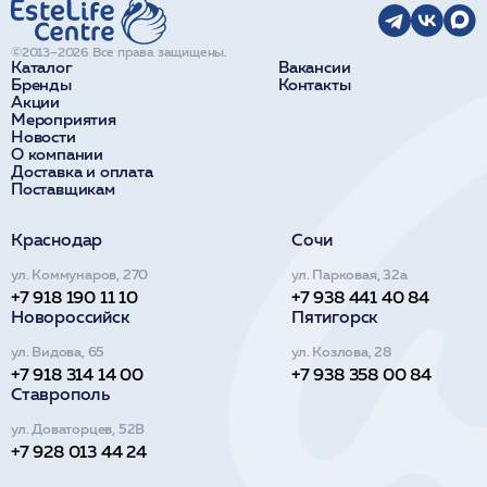
©2013–2026 Все права защищены.
Каталог
Вакансии
Бренды
Контакты
Акции
Мероприятия
Новости
О компании
Доставка и оплата
Поставщикам
Краснодар
Сочи
ул. Коммунаров, 270
ул. Парковая, 32а
+7 918 190 11 10
+7 938 441 40 84
Новороссийск
Пятигорск
ул. Видова, 65
ул. Козлова, 28
+7 918 314 14 00
+7 938 358 00 84
Ставрополь
ул. Доваторцев, 52В
+7 928 013 44 24