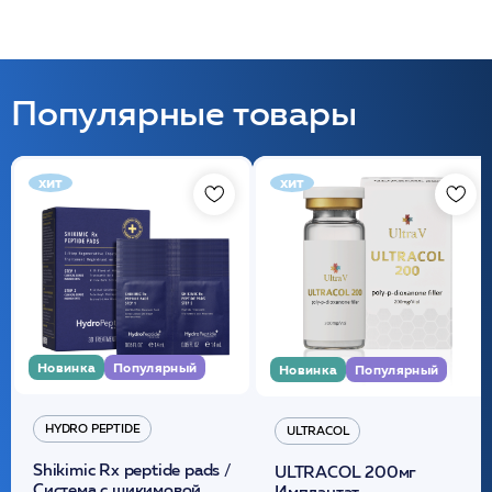
Популярные товары
хит
хит
Новинка
Популярный
Новинка
Популярный
HYDRO PEPTIDE
ULTRACOL
Shikimic Rx peptide pads /
ULTRACOL 200мг
Cистема с шикимовой
Имплантат