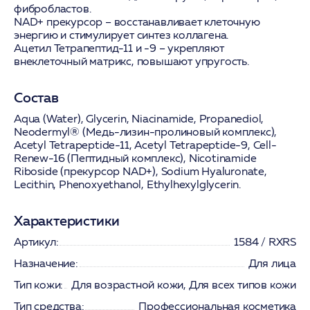
фибробластов.
NAD+ прекурсор
– восстанавливает клеточную
энергию и стимулирует синтез коллагена.
Ацетил Тетрапептид-11 и -9
– укрепляют
внеклеточный матрикс, повышают упругость.
Состав
Aqua (Water), Glycerin, Niacinamide, Propanediol,
Neodermyl® (Медь-лизин-пролиновый комплекс),
Acetyl Tetrapeptide-11, Acetyl Tetrapeptide-9, Cell-
Renew-16 (Пептидный комплекс), Nicotinamide
Riboside (прекурсор NAD+), Sodium Hyaluronate,
Lecithin, Phenoxyethanol, Ethylhexylglycerin.
Характеристики
Артикул:
1584 / RXRS
Назначение:
Для лица
Тип кожи:
Для возрастной кожи, Для всех типов кожи
Тип средства:
Профессиональная косметика