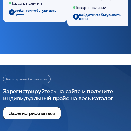
полидиоксанона
Товар в наличии
/ULTRACOL
Товар в наличии
войдите чтобы увидеть
цены
войдите чтобы увидеть
цены
Регистрация бесплатная
Зарегистрируйтесь на сайте и получите
индивидуальный прайс на весь каталог
Зарегистрироваться