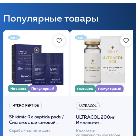
Популярные товары
хит
хит
Новинка
Популярный
Новинка
Популярный
HYDRO PEPTIDE
ULTRACOL
Shikimic Rx peptide pads /
ULTRACOL 200мг
Cистема с шикимовой
Имплантат
кислотой обновляющая
внутридермальный,
Скрабы/пилинги дом.
Коллаген/
(30шт) /HP
стерильный на основе
коллагеностимуляторы