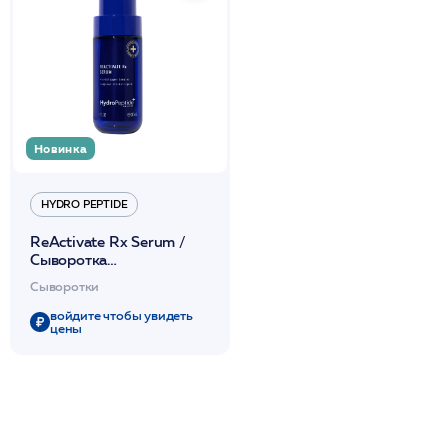
Новинка
HYDRO PEPTIDE
ReActivate Rx Serum /
Сыворотка
концентрированная
Сыворотки
коллаген-
стимулирующая
войдите чтобы увидеть
цены
уплотняющая 30мл /HP