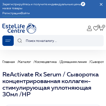
Зарегистрируйтесь и получите индивидуальные цены
на все товары
Регистрация
Войти
Главная
Каталог
Космецевтика
Домашняя линия
Сыворотк
ReActivate Rx Serum / Сыворотка
концентрированная коллаген-
стимулирующая уплотняющая
30мл /HP