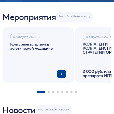
Мероприятия
07 августа 2026
11 августа 2026
Контурная пластика в
КОЛЛАГЕН И
эстетической медицине
КОЛЛАГЕНСТИМ
СТРАТЕГИИ О
И ЛИФТИНГА К
2 000 руб. или 
препарата NITH
флакона/ LINE
1 фл/ COLLOST о
FACETEM 1 шпр
ULTRACOL 1 фл
Miraline в день
семинара
Новости