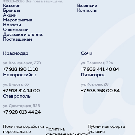
©2013–2026 Все права защищены.
Каталог
Вакансии
Бренды
Контакты
Акции
Мероприятия
Новости
О компании
Доставка и оплата
Поставщикам
Краснодар
Сочи
ул. Коммунаров, 270
ул. Парковая, 32а
+7 918 190 11 10
+7 938 441 40 84
Новороссийск
Пятигорск
ул. Видова, 65
ул. Козлова, 28
+7 918 314 14 00
+7 938 358 00 84
Ставрополь
ул. Доваторцев, 52В
+7 928 013 44 24
Политика обработки
Публичная оферта
Политика
персональных
(условия
конфиденциальности