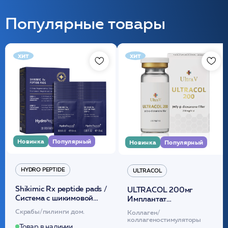
Популярные товары
хит
хит
Новинка
Популярный
Новинка
Популярный
HYDRO PEPTIDE
ULTRACOL
Shikimic Rx peptide pads /
ULTRACOL 200мг
Cистема с шикимовой
Имплантат
кислотой обновляющая
внутридермальный,
Скрабы/пилинги дом.
Коллаген/
(30шт) /HP
стерильный на основе
коллагеностимуляторы
полидиоксанона
Товар в наличии