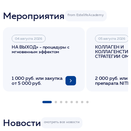
Мероприятия
04 августа 2026
05 августа 2026
НА ВЫХОД» - процедуры с
КОЛЛАГЕН И
мгновенным эффектом
КОЛЛАГЕНСТИМ
СТРАТЕГИИ О
И ЛИФТИНГА К
1 000 руб. или закупка
2 000 руб. или 
от 5 000 руб.
препарата NITH
флакона/ LINE
1 фл/ COLLOST о
FACETEM 1 шпр
ULTRACOL 1 фл
Miraline в день
семинара
Новости