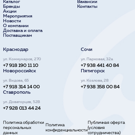
Каталог
Вакансии
Бренды
Контакты
Акции
Мероприятия
Новости
О компании
Доставка и оплата
Поставщикам
Краснодар
Сочи
ул. Коммунаров, 270
ул. Парковая, 32а
+7 918 190 11 10
+7 938 441 40 84
Новороссийск
Пятигорск
ул. Видова, 65
ул. Козлова, 28
+7 918 314 14 00
+7 938 358 00 84
Ставрополь
ул. Доваторцев, 52В
+7 928 013 44 24
Политика обработки
Публичная оферта
Политика
персональных
(условия
конфиденциальности
данных
сотрудничества)