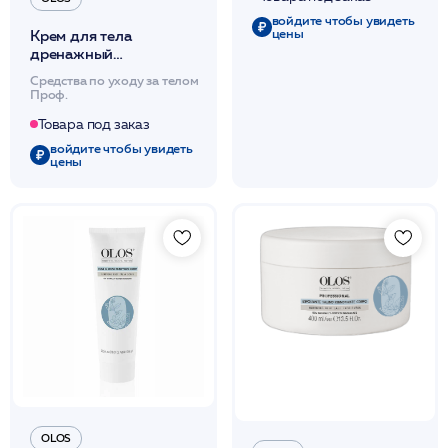
войдите чтобы увидеть
цены
Крем для тела
дренажный
антицеллюлитный 400
Средства по уходу за телом
мл /OLOS
Проф.
Товара под заказ
войдите чтобы увидеть
цены
OLOS