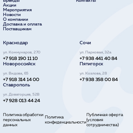
Бренды
Контакты
Акции
Мероприятия
Новости
О компании
Доставка и оплата
Поставщикам
Краснодар
Сочи
ул. Коммунаров, 270
ул. Парковая, 32а
+7 918 190 11 10
+7 938 441 40 84
Новороссийск
Пятигорск
ул. Видова, 65
ул. Козлова, 28
+7 918 314 14 00
+7 938 358 00 84
Ставрополь
ул. Доваторцев, 52В
+7 928 013 44 24
Политика обработки
Публичная оферта
Политика
персональных
(условия
конфиденциальности
данных
сотрудничества)