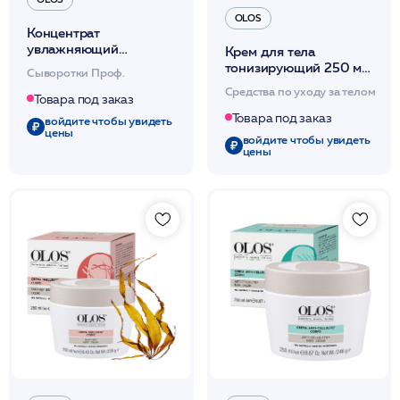
OLOS
Концентрат
увлажняющий
Крем для тела
ревитализирующий 6
тонизирующий 250 мл
Сыворотки Проф.
шт/5мл /OLOS
/OLOS
Средства по уходу за телом
Товара под заказ
Товара под заказ
войдите чтобы увидеть
цены
войдите чтобы увидеть
цены