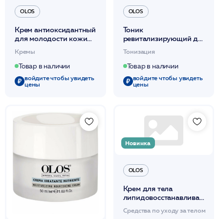
OLOS
OLOS
Крем антиоксидантный
Тоник
для молодости кожи
ревитализирующий для
SPF30 50мл /OLOS
молодости кожи 250мл
Кремы
Тонизация
/OLOS
Товар в наличии
Товар в наличии
войдите чтобы увидеть
войдите чтобы увидеть
цены
цены
Новинка
OLOS
Крем для тела
липидовосстанавливающи
250мл / OLOS
Средства по уходу за телом