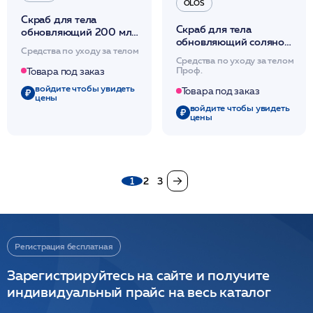
OLOS
Скраб для тела
Скраб для тела
обновляющий 200 мл
обновляющий соляной
/OLOS
Средства по уходу за телом
400мл /OLOS
Средства по уходу за телом
Проф.
Товара под заказ
войдите чтобы увидеть
Товара под заказ
цены
войдите чтобы увидеть
цены
1
2
3
Регистрация бесплатная
Зарегистрируйтесь на сайте и получите
индивидуальный прайс на весь каталог