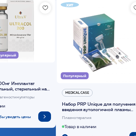
хит
улярный
Популярный
00мг Имплантат
льный, стерильный на
MEDICAL CASE
диоксанона /ULTRACOL
агеностимуляторы
Набор PRP Unique для получения
чии
введения аутологичной плазмы
(саше 1шт)/Medical Case
бы увидеть цены
Плазмотерапия
Товар в наличии