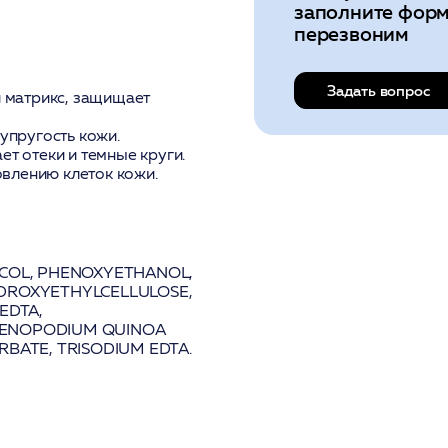
заполните форм
перезвоним
Задать вопрос
 матрикс, защищает
упругость кожи.
т отеки и темные круги.
овлению клеток кожи.
YCOL, PHENOXYETHANOL,
YDROXYETHYLCELLULOSE,
EDTA,
HENOPODIUM QUINOA
RBATE, TRISODIUM EDTA.