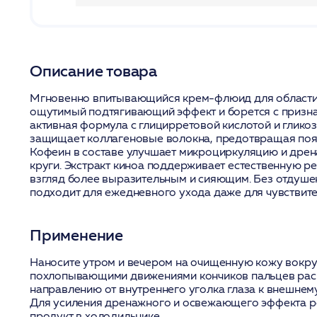
Описание товара
Мгновенно впитывающийся крем-флюид для области 
ощутимый подтягивающий эффект и борется с призна
активная формула с глицирретовой кислотой и глико
защищает коллагеновые волокна, предотвращая поя
Кофеин в составе улучшает микроциркуляцию и дрен
круги. Экстракт киноа поддерживает естественную р
взгляд более выразительным и сияющим. Без отдушек
подходит для ежедневного ухода даже для чувствите
Применение
Наносите утром и вечером на очищенную кожу вокруг
похлопывающими движениями кончиков пальцев рас
направлению от внутреннего уголка глаза к внешнем
Для усиления дренажного и освежающего эффекта р
продукт в холодильнике.