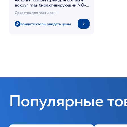
вокруг глаз биоактивирующий NO-
AGE 10 мл /DIBI
Средства для глаз и век
войдите чтобы увидеть цены
Популярные то