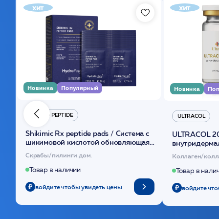
хит
хит
Новинка
Популярный
Новинка
Поп
HYDRO PEPTIDE
ULTRACOL
Shikimic Rx peptide pads / Cистема с
ULTRACOL 2
шикимовой кислотой обновляющая
внутридерма
(30шт) /HP
основе поли
Скрабы/пилинги дом.
Коллаген/колл
Товар в наличии
Товар в нали
войдите чтобы увидеть цены
войдите что