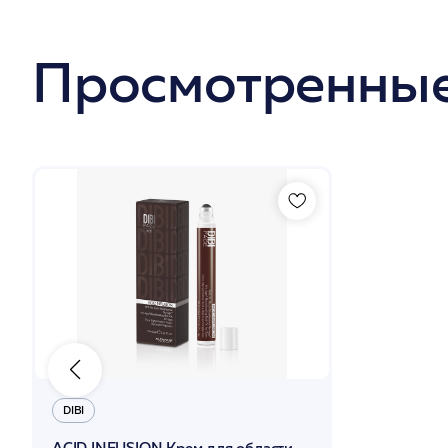
Просмотренные
DIBI
ACID INFUSION Крем для области