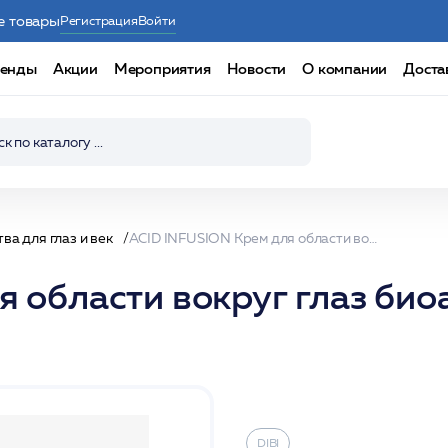
е товары
Регистрация
Войти
енды
Акции
Мероприятия
Новости
О компании
Доста
ва для глаз и век
ACID INFUSION Крем для области вокруг глаз биоактивирующий NO-AGE 10 мл /DIBI
я области вокруг глаз б
DIBI