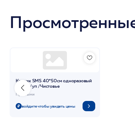
Просмотренные
Коврик SMS 40*50см одноразовый
100шт/уп /Чистовье
Простыни
войдите чтобы увидеть цены