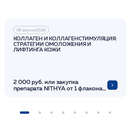
05 августа 2026
КОЛЛАГЕН И КОЛЛАГЕНСТИМУЛЯЦИЯ:
СТРАТЕГИИ ОМОЛОЖЕНИЯ И
ЛИФТИНГА КОЖИ
2 000 руб. или закупка
препарата NITHYA от 1 флакона/
LINERASE от 1 фл/ COLLOST от 1
фл/ FACETEM 1 шприц/
ULTRACOL 1 фл/ PLLA Miraline в
день семинара