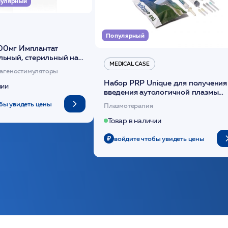
улярный
Популярный
00мг Имплантат
льный, стерильный на
MEDICAL CASE
диоксанона /ULTRACOL
агеностимуляторы
Набор PRP Unique для получения
чии
введения аутологичной плазмы
(саше 1шт)/Medical Case
бы увидеть цены
Плазмотерапия
Товар в наличии
войдите чтобы увидеть цены