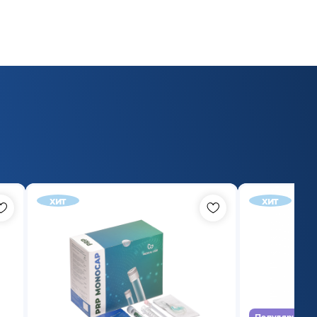
хит
хит
Популярный