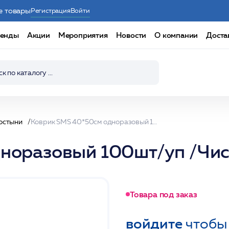
е товары
Регистрация
Войти
енды
Акции
Мероприятия
Новости
О компании
Доста
остыни
Коврик SMS 40*50см одноразовый 100шт/уп /Чистовье
норазовый 100шт/уп /Чис
Товара под заказ
войдите
чтобы