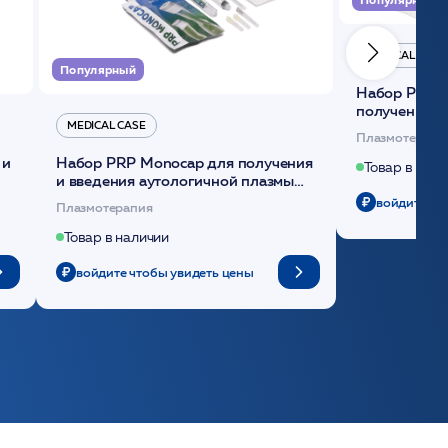
MEDICAL CASE
Популярный
Набор Plasmoactive Стандарт для
получения и
MEDICAL CASE
плазмы (саше
Плазмотерапи
 и
Набор PRP Monocap для получения
Товар в нали
и введения аутологичной плазмы
(саше 1шт)/Medical Case
войдите чт
Плазмотерапия
Товар в наличии
войдите чтобы увидеть цены