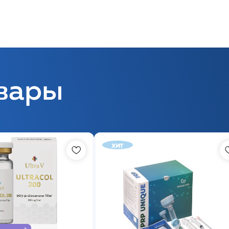
вары
хит