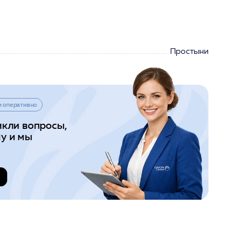
Простыни
и оперативно
икли вопросы,
у и мы