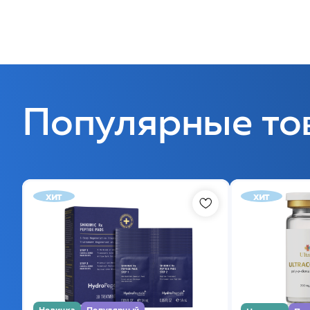
Популярные то
хит
хит
Новинка
Популярный