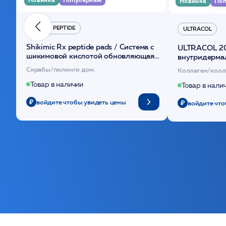
Новинка
Поп
HYDRO PEPTIDE
ULTRACOL
Shikimic Rx peptide pads / Cистема с
ULTRACOL 2
шикимовой кислотой обновляющая
внутридерма
(30шт) /HP
основе поли
Скрабы/пилинги дом.
Коллаген/колл
Товар в наличии
Товар в нали
войдите чтобы увидеть цены
войдите что