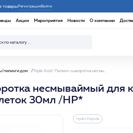
е товары
Регистрация
Войти
енды
Акции
Мероприятия
Новости
О компании
Доста
ы/пилинги дом.
Triple Acid/ Пилинг-сыворотка несмываймый для комплексного омоложения и защиты клеток 30мл /HP*
воротка несмываймый для 
леток 30мл /HP*
Hydro Peptide