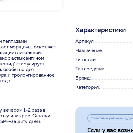
Характеристики
и пептидами
Артикул:
шает морщины, осветляет
Назначение:
нации гликолевой,
екс с астаксантином
Тип кожи:
пептид" стимулирует
Тип средства:
и, особенно для
тура и пролонгированное
Бренд:
хода.
Категория:
 вечером 1-2 раза в
отку или крем. Остатки
Ответим в рабочие будн
 SPF-защиту днем.
Если у вас возн