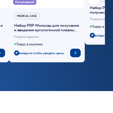
Популярный
Набор Plasmoactive Стандарт для
получения и
MEDICAL CASE
плазмы (саше
Плазмотерапи
 и
Набор PRP Monocap для получения
Товар в нали
и введения аутологичной плазмы
(саше 1шт)/Medical Case
войдите чт
Плазмотерапия
Товар в наличии
войдите чтобы увидеть цены