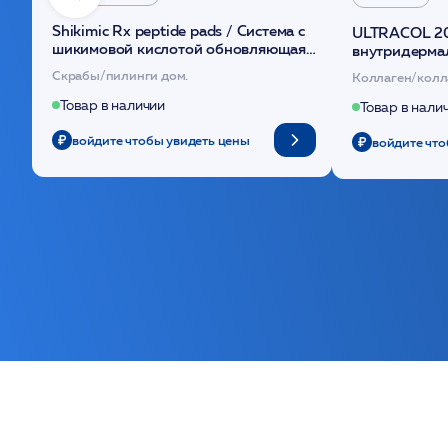
Shikimic Rx peptide pads / Cистема с
ULTRACOL 2
шикимовой кислотой обновляющая
внутридерма
(30шт) /HP
основе поли
Скрабы/пилинги дом.
Коллаген/колл
Товар в наличии
Товар в нали
войдите чтобы увидеть цены
войдите что