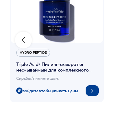
HYDRO PEPTIDE
Triple Acid/ Пилинг-сыворотка
несмываймый для комплексного
омоложения и защиты клеток 30мл
Скрабы/пилинги дом.
/HP*
войдите чтобы увидеть цены