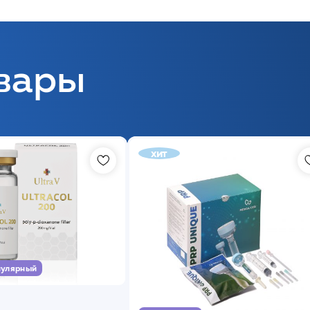
вары
хит
улярный