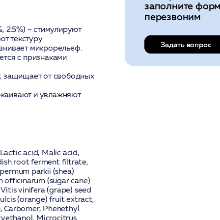
заполните форм
перезвоним
, 2.5%)
– стимулируют
т текстуру.
Задать вопрос
внивает микрорельеф.
ется с признаками
, защищает от свободных
окаивают и увлажняют
Lactic acid, Malic acid,
h root ferment filtrate,
ospermum parkii (shea)
m officinarum (sugar cane)
Vitis vinifera (grape) seed
lcis (orange) fruit extract,
in, Carbomer, Phenethyl
xyethanol, Microcitrus