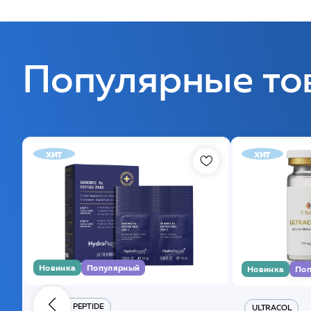
Популярные то
хит
хит
Новинка
Популярный
Новинка
Поп
HYDRO PEPTIDE
ULTRACOL