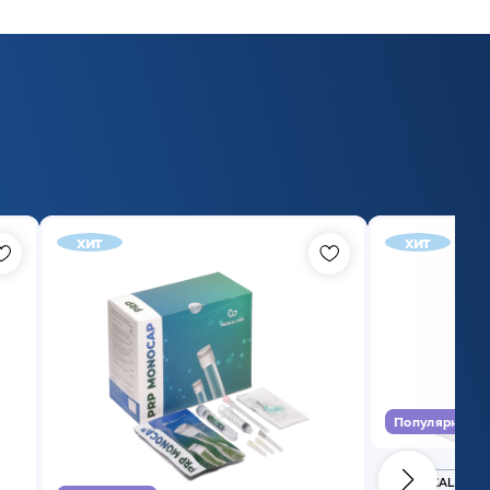
хит
хит
Популярный
MEDICAL CASE