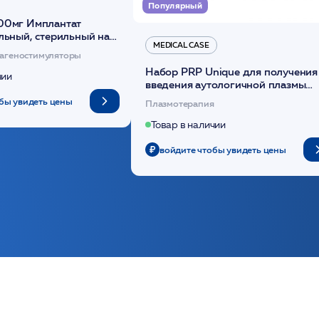
Популярный
00мг Имплантат
льный, стерильный на
MEDICAL CASE
диоксанона /ULTRACOL
агеностимуляторы
Набор PRP Unique для получения
чии
введения аутологичной плазмы
(саше 1шт)/Medical Case
бы увидеть цены
Плазмотерапия
Товар в наличии
войдите чтобы увидеть цены