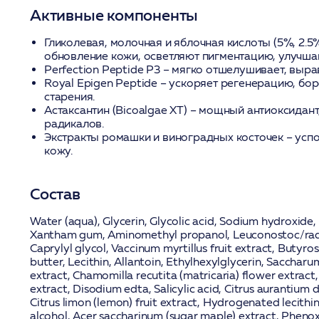
Активные компоненты
Гликолевая, молочная и яблочная кислоты (5%, 2.5%
обновление кожи, осветляют пигментацию, улучшаю
Perfection Peptide P3
– мягко отшелушивает, выра
Royal Epigen Peptide
– ускоряет регенерацию, бор
старения.
Астаксантин (Bicoalgae XT)
– мощный антиоксидант
радикалов.
Экстракты ромашки и виноградных косточек
– усп
кожу.
Состав
Water (aqua), Glycerin, Glycolic acid, Sodium hydroxide, 
Xantham gum, Aminomethyl propanol, Leuconostoc/radis
Caprylyl glycol, Vaccinum myrtillus fruit extract, Butyr
butter, Lecithin, Allantoin, Ethylhexylglycerin, Saccharu
extract, Chamomilla recutita (matricaria) flower extract, 
extract, Disodium edta, Salicylic acid, Citrus aurantium du
Citrus limon (lemon) fruit extract, Hydrogenated lecith
alcohol, Acer saccharinum (sugar maple) extract, Pheno