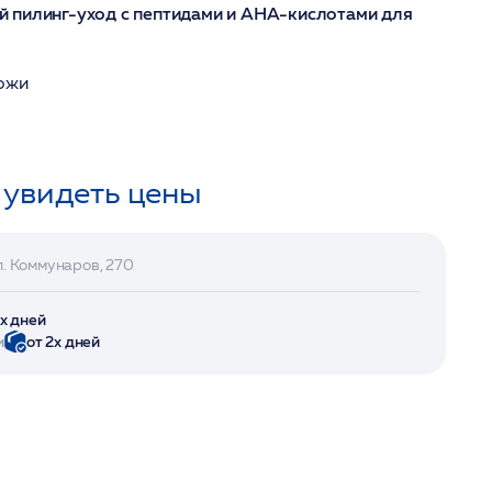
 пилинг-уход с пептидами и AHA-кислотами для
кожи
 увидеть цены
л. Коммунаров, 270
2х дней
и
от 2х дней