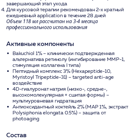
завершающий этап ухода
Для курсовой терапии рекомендован 2-х кратный
ежедневный application в течение 28 дней
Объем 118 мл рассчитан на 3-4 месяца
профессионального использования
Активные компоненты
Bakuchiol 1%
– клинически подтвержденная
альтернатива ретинолу (ингибирование MMP-1,
стимуляция коллагена I типа)
Пептидный комплекс 3%
(Hexapeptide-10,
Myristoyl Tripeptide-31) – targeted anti-age
воздействие
4D-гиалуронат натрия
(низко-, средне-,
высокомолекулярная + сшитая формы) –
мультиуровневая гидратация
Антиоксидантный коктейль 2%
(MAP 1%, экстракт
Polysiphonia elongata 0.5%) – защита от
photoaging
Состав