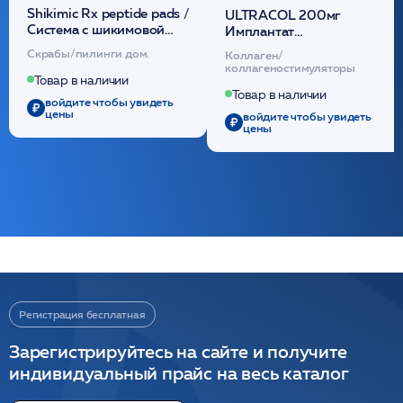
Shikimic Rx peptide pads /
ULTRACOL 200мг
Cистема с шикимовой
Имплантат
кислотой обновляющая
внутридермальный,
Скрабы/пилинги дом.
Коллаген/
(30шт) /HP
стерильный на основе
коллагеностимуляторы
полидиоксанона
Товар в наличии
/ULTRACOL
Товар в наличии
войдите чтобы увидеть
цены
войдите чтобы увидеть
цены
Регистрация бесплатная
Зарегистрируйтесь на сайте и получите
индивидуальный прайс на весь каталог