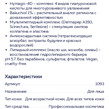
Hymagic-4D
– комплекс 4 видов гиалуроновой
кислоты для многоуровневого увлажнения
Bakuchiol 1%
– растительный аналог ретинола с
доказанной эффективностью
Мультипептидный комплекс
(Dermapep A350,
Scinectura, Serilesine) – стимуляция синтеза
коллагена и эластина
Антиоксидантная система
(тетрагексилдецил
аскорбат, экстракты будулеи и красных
водорослей)
Липидный комплекс
(масло ши, жожоба, оливы) –
восстановление гидролипидного барьера
pH 5.7. Без парабенов, сульфатов, фталатов. Vegan,
cruelty-free.
Характеристики
Артикул:
1093
Назначение:
Для лица
Тип кожи:
Для возрастной кожи, Для всех типов кожи
Тип средства:
Профессиональная косметика