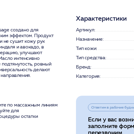
Характеристики
age создано для
Артикул:
ким эффектом. Продукт
Назначение:
и не сушит кожу рук
индаля и авокадо, в
Тип кожи:
нерацию, улучшают
Тип средства:
Масло интенсивно
е подтянутость, ровный
Бренд:
ниверсальность делают
 направления.
Категория:
лите по массажным линиям
Ответим в рабочие будн
уйте для
оцедуры остатки
Если у вас возн
заполните форм
перезвоним