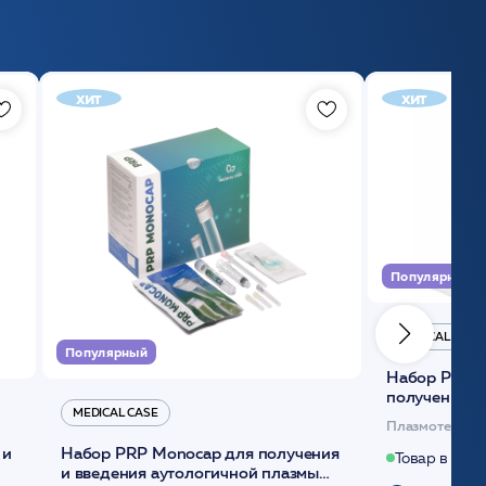
хит
хит
Популярный
MEDICAL CASE
Популярный
Набор Plasmoactive Стандарт для
получения и
MEDICAL CASE
плазмы (саше
Плазмотерапи
 и
Набор PRP Monocap для получения
Товар в нали
и введения аутологичной плазмы