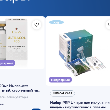
хит
улярный
Популярный
00мг Имплантат
льный, стерильный на
MEDICAL CASE
диоксанона /ULTRACOL
агеностимуляторы
Набор PRP Unique для получения
чии
введения аутологичной плазмы