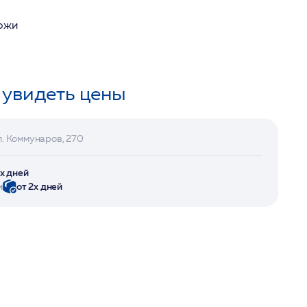
кожи
 увидеть цены
л. Коммунаров, 270
2х дней
и
от 2х дней