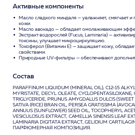
Активные компоненты
Масло сладкого миндаля
— увлажняет, смягчает и
кожи.
Масло авокадо
— обладает омолаживающим эффект
Экстракт водорослей (Fucus, Laminaria)
— активизи
токсины, улучшает микроциркуляцию.
Токоферол (Витамин Е)
— защищает кожу, обладае
свойствами.
Природные UV-фильтры
— обеспечивают дополнит
Состав
PARAFFINUM LIQUIDUM (MINERAL OIL), C12-15 ALK
MYRISTATE, DECYL OLEATE, CYCLOPENTASILOXANE, 
TRIGLYCERIDE,
PRUNUS AMYGDALUS DULCIS (SWEET
SATIVA (RICE) BRAN OIL,
PERSEA GRATISSIMA (AVOCA
ANNUUS (SUNFLOWER) SEED OIL, TOCOPHERYL ACETA
VESICULOSUS EXTRACT
, CAMELLIA SINENSIS LEAF E
LAMINARIA DIGITATA EXTRACT
, GELIDIUM CARTILAG
ПАРФЮМЕРНАЯ КОМПОЗИЦИЯ.