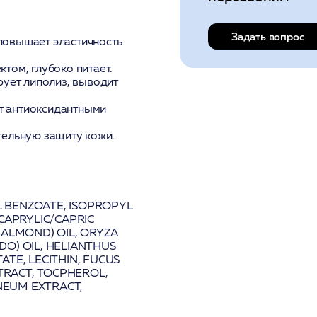
Задать вопрос
 повышает эластичность
ом, глубоко питает.
рует липолиз, выводит
т антиоксидантными
ельную защиту кожи.
YL BENZOATE, ISOPROPYL
CAPRYLIC/CAPRIC
 ALMOND) OIL
, ORYZA
DO) OIL
, HELIANTHUS
TE, LECITHIN,
FUCUS
XTRACT, TOCPHEROL,
INEUM EXTRACT,