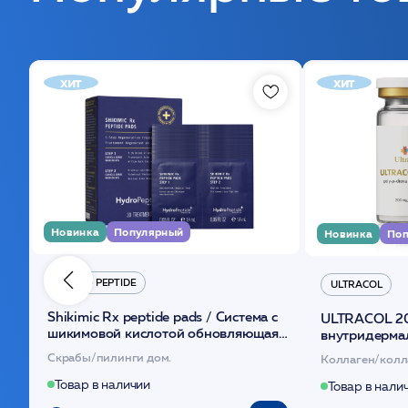
хит
хит
Новинка
Популярный
Новинка
Поп
HYDRO PEPTIDE
ULTRACOL
Shikimic Rx peptide pads / Cистема с
ULTRACOL 2
шикимовой кислотой обновляющая
внутридерма
(30шт) /HP
основе поли
Скрабы/пилинги дом.
Коллаген/колл
Товар в наличии
Товар в нали