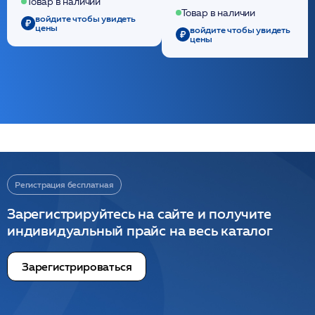
полидиоксанона
Товар в наличии
/ULTRACOL
Товар в наличии
войдите чтобы увидеть
цены
войдите чтобы увидеть
цены
Регистрация бесплатная
Зарегистрируйтесь на сайте и получите
индивидуальный прайс на весь каталог
Зарегистрироваться