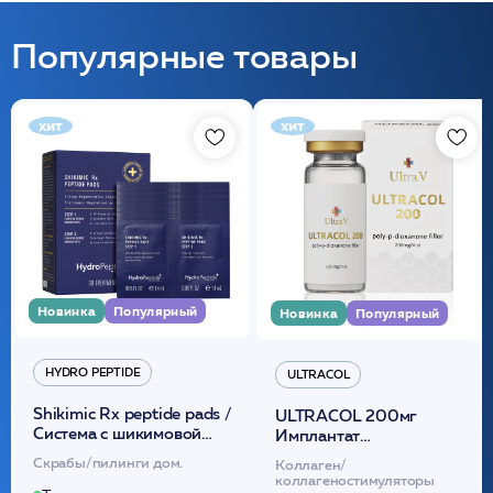
Популярные товары
хит
хит
Новинка
Популярный
Новинка
Популярный
HYDRO PEPTIDE
ULTRACOL
Shikimic Rx peptide pads /
ULTRACOL 200мг
Cистема с шикимовой
Имплантат
кислотой обновляющая
внутридермальный,
Скрабы/пилинги дом.
Коллаген/
(30шт) /HP
стерильный на основе
коллагеностимуляторы