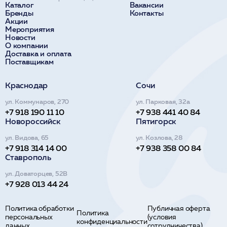
Каталог
Вакансии
Бренды
Контакты
Акции
Мероприятия
Новости
О компании
Доставка и оплата
Поставщикам
Краснодар
Сочи
ул. Коммунаров, 270
ул. Парковая, 32а
+7 918 190 11 10
+7 938 441 40 84
Новороссийск
Пятигорск
ул. Видова, 65
ул. Козлова, 28
+7 918 314 14 00
+7 938 358 00 84
Ставрополь
ул. Доваторцев, 52В
+7 928 013 44 24
Политика обработки
Публичная оферта
Политика
персональных
(условия
конфиденциальности
данных
сотрудничества)