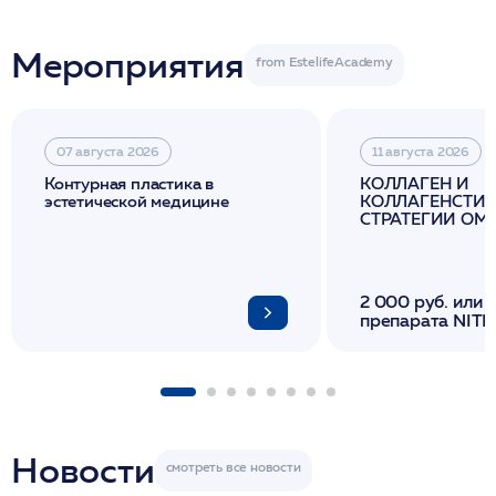
Мероприятия
07 августа 2026
11 августа 2026
Контурная пластика в
КОЛЛАГЕН И
эстетической медицине
КОЛЛАГЕНСТИМ
СТРАТЕГИИ О
И ЛИФТИНГА К
2 000 руб. или 
препарата NITH
флакона/ LINE
1 фл/ COLLOST о
FACETEM 1 шпр
ULTRACOL 1 фл
Miraline в день
семинара
Новости