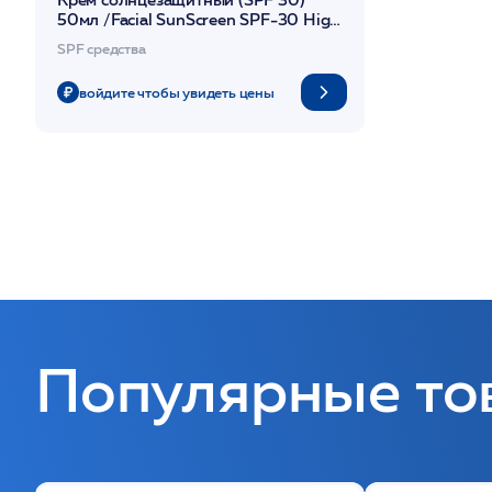
50мл /Facial SunScreen SPF-30 High
Protection /MM
SPF средства
войдите чтобы увидеть цены
Популярные то