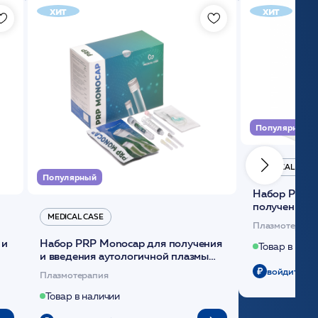
хит
хит
Популярный
MEDICAL CASE
Популярный
Набор Plasmoactive Стандарт для
получения и
MEDICAL CASE
плазмы (саше
Плазмотерапи
 и
Набор PRP Monocap для получения
Товар в нали
и введения аутологичной плазмы
(саше 1шт)/Medical Case
войдите чт
Плазмотерапия
Товар в наличии