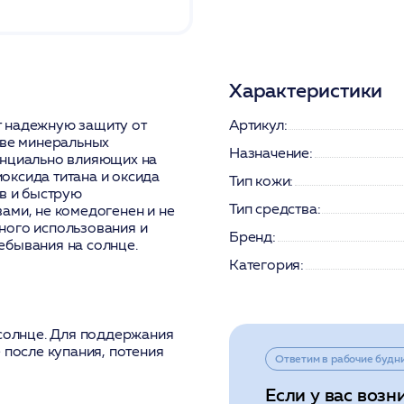
Характеристики
т надежную защиту от
Артикул:
ове минеральных
Назначение:
енциально влияющих на
оксида титана и оксида
Тип кожи:
ов и быструю
Тип средства:
ами, не комедогенен и не
ного использования и
Бренд:
ебывания на солнце.
Категория:
 солнце. Для поддержания
 после купания, потения
Ответим в рабочие будн
Если у вас возн