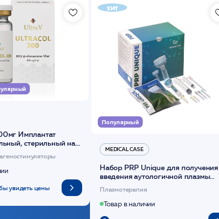
хит
улярный
Популярный
00мг Имплантат
льный, стерильный на
MEDICAL CASE
диоксанона /ULTRACOL
агеностимуляторы
Набор PRP Unique для получения
чии
введения аутологичной плазмы
(саше 1шт)/Medical Case
бы увидеть цены
Плазмотерапия
Товар в наличии