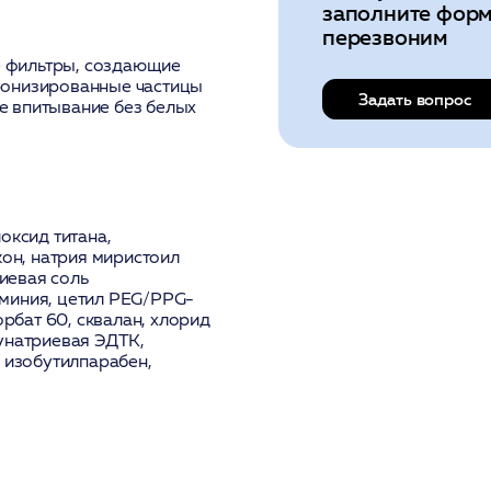
заполните форм
перезвоним
 фильтры, создающие
ронизированные частицы
Задать вопрос
е впитывание без белых
оксид титана,
кон, натрия миристоил
риевая соль
миния, цетил PEG/PPG-
орбат 60, сквалан, хлорид
унатриевая ЭДТК,
, изобутилпарабен,