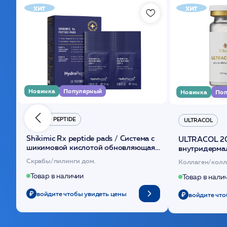
хит
хит
Новинка
Популярный
Новинка
Поп
HYDRO PEPTIDE
ULTRACOL
Shikimic Rx peptide pads / Cистема с
ULTRACOL 2
шикимовой кислотой обновляющая
внутридерма
(30шт) /HP
основе поли
Скрабы/пилинги дом.
Коллаген/колл
Товар в наличии
Товар в нали
войдите чтобы увидеть цены
войдите что