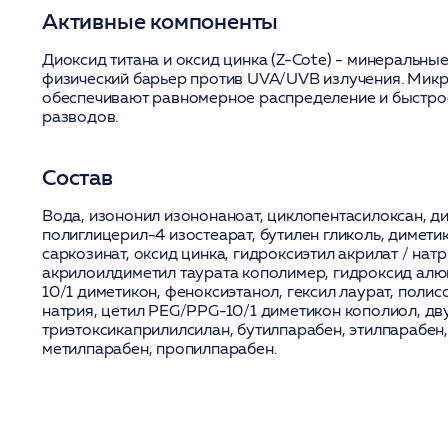
Активные компоненты
Диоксид титана
и
оксид цинка (Z-Cote)
- минеральные
физический барьер против UVA/UVB излучения. Мик
обеспечивают равномерное распределение и быстро
разводов.
Состав
Вода, изононил изононаноат, циклопентасилоксан, ди
полиглицерил-4 изостеарат, бутилен гликоль, димети
саркозинат, оксид цинка, гидроксиэтил акрилат / нат
акрилоилдиметил таурата кополимер, гидроксид алю
10/1 диметикон, феноксиэтанол, гексил лаурат, полис
натрия, цетил PEG/PPG-10/1 диметикон кополиол, дв
триэтоксикаприлилсилан, бутилпарабен, этилпарабен
метилпарабен, пропилпарабен.