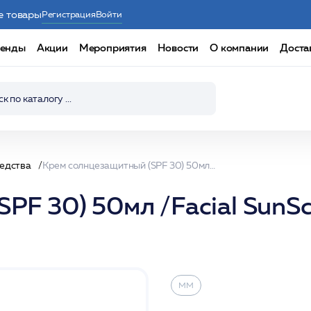
е товары
Регистрация
Войти
енды
Акции
Мероприятия
Новости
О компании
Доста
редства
Крем солнцезащитный (SPF 30) 50мл /Facial SunScreen SPF-30 High Protection /MM
PF 30) 50мл /Facial SunS
ММ