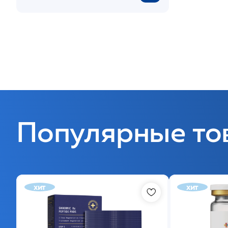
Популярные то
хит
хит