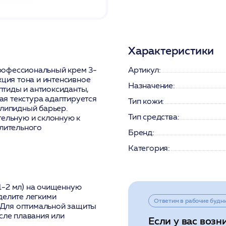
Характеристики
 профессиональный крем 3-
Артикул:
кция тона и интенсивное
Назначение:
тиды и антиоксиданты,
я текстура адаптируется
Тип кожи:
олипидный барьер.
Тип средства:
тельную и склонную к
длительного
Бренд:
Категория:
1-2 мл) на очищенную
делите легкими
Ответим в рабочие будн
 Для оптимальной защиты
сле плавания или
Если у вас возн