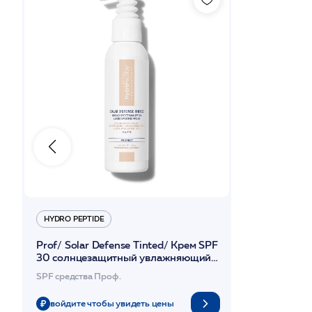
HYDRO PEPTIDE
Prof/ Solar Defense Tinted/ Крем SPF
30 солнцезащитный увлажняющий с
тональным эффектом 118мл /HP
SPF средства Проф.
войдите чтобы увидеть цены