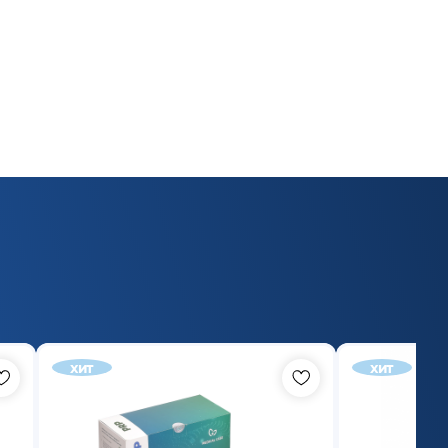
хит
хит