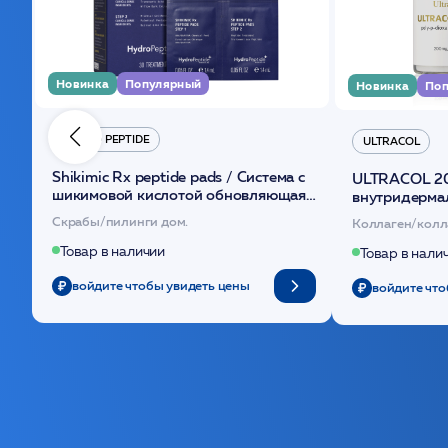
Новинка
Популярный
Новинка
Поп
HYDRO PEPTIDE
ULTRACOL
Shikimic Rx peptide pads / Cистема с
ULTRACOL 2
шикимовой кислотой обновляющая
внутридерма
(30шт) /HP
основе поли
Скрабы/пилинги дом.
Коллаген/колл
Товар в наличии
Товар в нали
войдите чтобы увидеть цены
войдите что