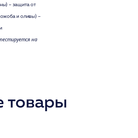
ны) – защита от
жожоба и оливы) –
и
 тестируется на
 товары