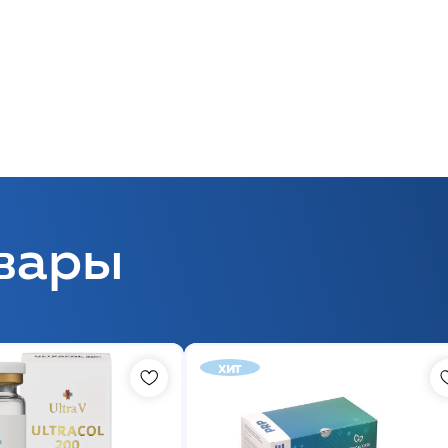
вары
хит