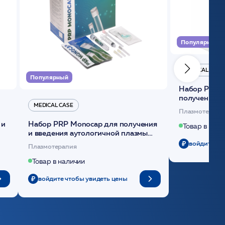
Популярный
MEDICAL CASE
Популярный
Набор Plasmoactive Стандарт для
получения и
MEDICAL CASE
плазмы (саше
Плазмотерапи
 и
Набор PRP Monocap для получения
Товар в нали
и введения аутологичной плазмы
(саше 1шт)/Medical Case
войдите чт
Плазмотерапия
Товар в наличии
войдите чтобы увидеть цены