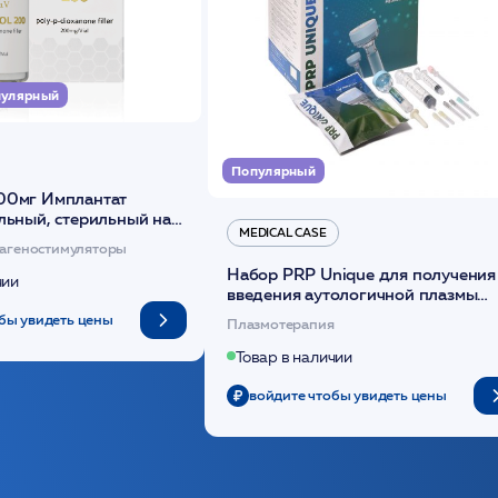
улярный
Популярный
00мг Имплантат
льный, стерильный на
MEDICAL CASE
диоксанона /ULTRACOL
агеностимуляторы
Набор PRP Unique для получения
чии
введения аутологичной плазмы
(саше 1шт)/Medical Case
бы увидеть цены
Плазмотерапия
Товар в наличии
войдите чтобы увидеть цены