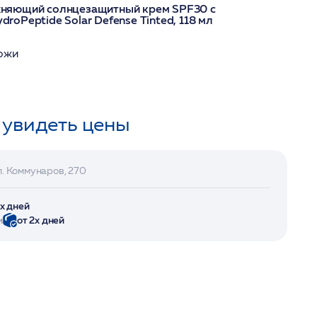
няющий солнцезащитный крем SPF30 с
oPeptide Solar Defense Tinted, 118 мл
кожи
 увидеть цены
л. Коммунаров, 270
2х дней
и
от 2х дней