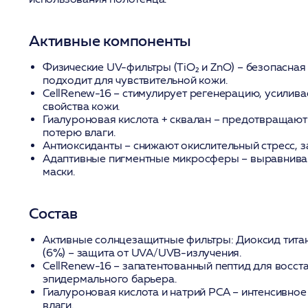
Активные компоненты
Физические UV-фильтры (TiO₂ и ZnO)
– безопасная
подходит для чувствительной кожи.
CellRenew-16
– стимулирует регенерацию, усилив
свойства кожи.
Гиалуроновая кислота + сквалан
– предотвращают
потерю влаги.
Антиоксиданты
– снижают окислительный стресс, 
Адаптивные пигментные микросферы
– выравнива
маски.
Состав
Активные солнцезащитные фильтры:
Диоксид титан
(6%) – защита от UVA/UVB-излучения.
CellRenew-16
– запатентованный пептид для восст
эпидермального барьера.
Гиалуроновая кислота и натрий PCA
– интенсивное
влаги.