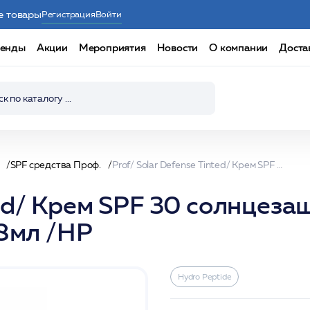
е товары
Регистрация
Войти
енды
Акции
Мероприятия
Новости
О компании
Доста
SPF средства Проф.
Prof/ Solar Defense Tinted/ Крем SPF 30 солнцезащитный увлажняющий с тональным эффектом 118мл /HP
nted/ Крем SPF 30 солнце
8мл /HP
Hydro Peptide