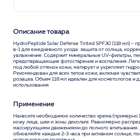
Описание товара
HydroPeptide Solar Defense Tinted SPF30 (118 мл) –
в-1 для ежедневного ухода: защита от солнца, корре
увлажнение. Содержит минеральные UV-фильтры, пеп
предотвращающие фотостарение и воспаления. Легка
под любой оттенок кожи, матирует и укрепляет гидр
Рекомендован для всех типов кожи, включая чувстви
розацеа. Объем 118 мл идеален для косметологов и 
использования.
Применение
Нанесите необходимое количество крема (примерно 
кожу лица, шеи и зоны декольте. Равномерно распре
массирующими движениями до полного впитывания.
обновляйте каждые 2-3 часа при активном солнце, по
использования полотенца.