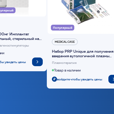
улярный
Популярный
00мг Имплантат
льный, стерильный на
MEDICAL CASE
диоксанона /ULTRACOL
агеностимуляторы
Набор PRP Unique для получения
чии
введения аутологичной плазмы
(саше 1шт)/Medical Case
бы увидеть цены
Плазмотерапия
Товар в наличии
войдите чтобы увидеть цены