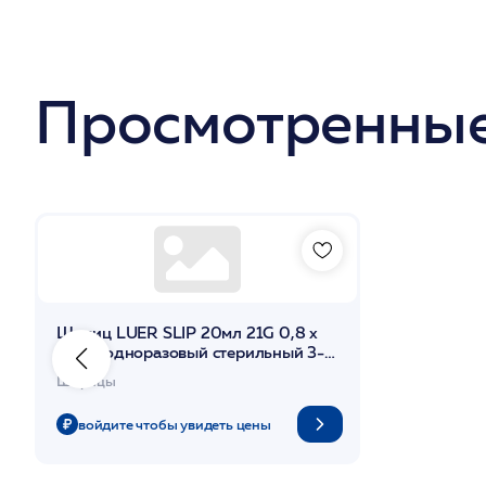
Просмотренные
Шприц LUER SLIP 20мл 21G 0,8 х
40мм одноразовый стерильный 3-х
комп. с иглой /SF -Medikal
Шприцы
войдите чтобы увидеть цены