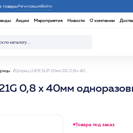
е товары
Регистрация
Войти
енды
Акции
Мероприятия
Новости
О компании
Доста
рицы
Шприц LUER SLIP 20мл 21G 0,8 х 40мм одноразовый стерильный 3-х комп. с иглой /SF -Medikal
1G 0,8 х 40мм одноразов
Товара под заказ