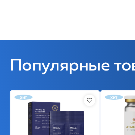
Популярные то
хит
хит