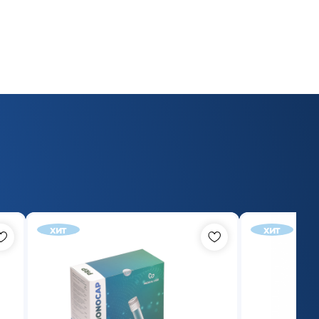
хит
хит