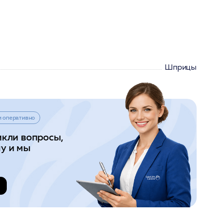
Шприцы
и оперативно
икли вопросы,
у и мы