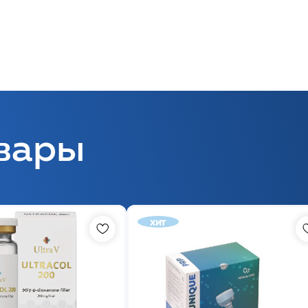
вары
хит