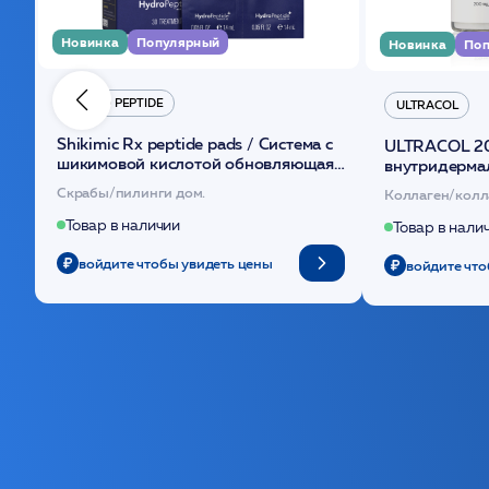
Новинка
Популярный
Новинка
Поп
HYDRO PEPTIDE
ULTRACOL
Shikimic Rx peptide pads / Cистема с
ULTRACOL 2
шикимовой кислотой обновляющая
внутридерма
(30шт) /HP
основе поли
Скрабы/пилинги дом.
Коллаген/колл
Товар в наличии
Товар в нали
войдите чтобы увидеть цены
войдите что