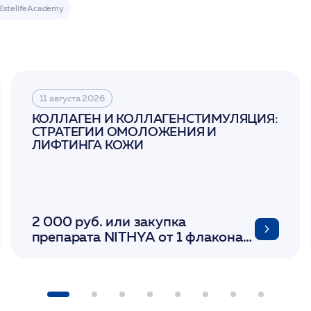
11 августа 2026
КОЛЛАГЕН И КОЛЛАГЕНСТИМУЛЯЦИЯ:
СТРАТЕГИИ ОМОЛОЖЕНИЯ И
ЛИФТИНГА КОЖИ
2 000 руб. или закупка
препарата NITHYA от 1 флакона/
LINERASE от 1 фл/ COLLOST от 1
фл/ FACETEM 1 шприц/
ULTRACOL 1 фл/ PLLA Miraline в
день семинара