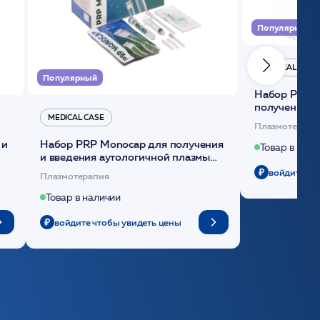
Популярный
MEDICAL CASE
Популярный
Набор Plasmoactive Стандарт для
получения и
MEDICAL CASE
плазмы (саше
Плазмотерапи
 и
Набор PRP Monocap для получения
Товар в нали
и введения аутологичной плазмы
(саше 1шт)/Medical Case
войдите чт
Плазмотерапия
Товар в наличии
войдите чтобы увидеть цены