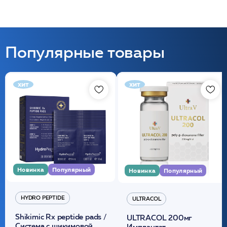
Популярные товары
хит
хит
Новинка
Популярный
Новинка
Популярный
HYDRO PEPTIDE
ULTRACOL
Shikimic Rx peptide pads /
ULTRACOL 200мг
Cистема с шикимовой
Имплантат