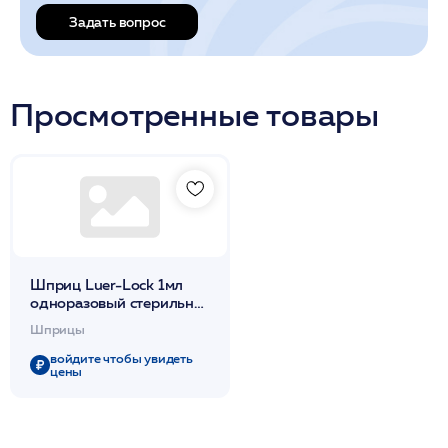
Задать вопрос
Просмотренные товары
Шприц Luer-Lock 1мл
одноразовый стерильный
3-х комп. Без иглы /BD
Шприцы
Plastipak
войдите чтобы увидеть
цены