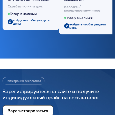
кислотой обновляющая
внутридермальный,
Скрабы/пилинги дом.
Коллаген/
(30шт) /HP
стерильный на основе
коллагеностимуляторы
полидиоксанона
Товар в наличии
/ULTRACOL
Товар в наличии
войдите чтобы увидеть
цены
войдите чтобы увидеть
цены
Регистрация бесплатная
Зарегистрируйтесь на сайте и получите
индивидуальный прайс на весь каталог
Зарегистрироваться