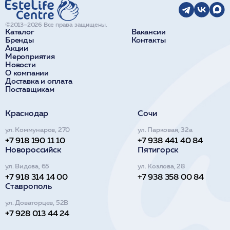
©2013–2026 Все права защищены.
Каталог
Вакансии
Бренды
Контакты
Акции
Мероприятия
Новости
О компании
Доставка и оплата
Поставщикам
Краснодар
Сочи
ул. Коммунаров, 270
ул. Парковая, 32а
+7 918 190 11 10
+7 938 441 40 84
Новороссийск
Пятигорск
ул. Видова, 65
ул. Козлова, 28
+7 918 314 14 00
+7 938 358 00 84
Ставрополь
ул. Доваторцев, 52В
+7 928 013 44 24