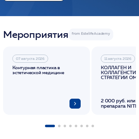
Мероприятия
07 августа 2026
11 августа 2026
Контурная пластика в
КОЛЛАГЕН И
эстетической медицине
КОЛЛАГЕНСТИМ
СТРАТЕГИИ О
И ЛИФТИНГА К
2 000 руб. или 
препарата NITH
флакона/ LINE
1 фл/ COLLOST о
FACETEM 1 шпр
ULTRACOL 1 фл
Miraline в день
семинара