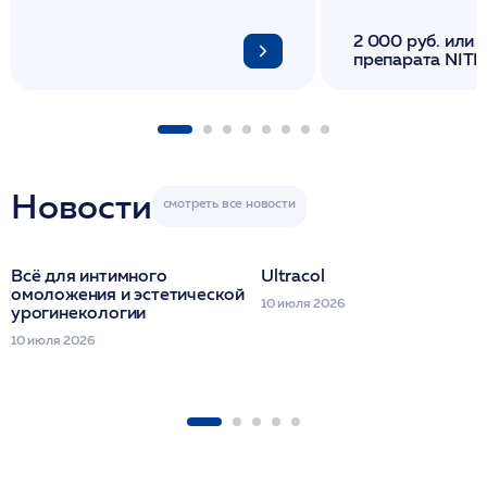
2 000 руб. или 
препарата NITH
флакона/ LINE
1 фл/ COLLOST о
FACETEM 1 шпр
ULTRACOL 1 фл
Miraline в день
семинара
Новости
Всё для интимного
Ultracol
омоложения и эстетической
10 июля 2026
урогинекологии
10 июля 2026