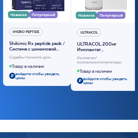
Новинка
Популярный
Новинка
Популярный
HYDRO PEPTIDE
ULTRACOL
Shikimic Rx peptide pads /
ULTRACOL 200мг
Cистема с шикимовой
Имплантат
кислотой обновляющая
внутридермальный,
Скрабы/пилинги дом.
Коллаген/
(30шт) /HP
стерильный на основе
коллагеностимуляторы
полидиоксанона
Товар в наличии
/ULTRACOL
Товар в наличии
войдите чтобы увидеть
цены
войдите чтобы увидеть
цены