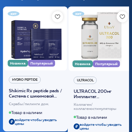
хит
хит
Новинка
Популярный
Новинка
Популярный
HYDRO PEPTIDE
ULTRACOL
Shikimic Rx peptide pads /
ULTRACOL 200мг
Cистема с шикимовой
Имплантат
кислотой обновляющая
внутридермальный,
Скрабы/пилинги дом.
Коллаген/
(30шт) /HP
стерильный на основе
коллагеностимуляторы
полидиоксанона
Товар в наличии
/ULTRACOL
Товар в наличии
войдите чтобы увидеть
цены
войдите чтобы увидеть
цены