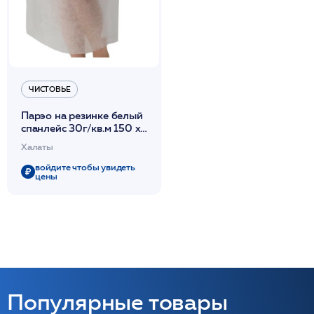
ЧИСТОВЬЕ
Парэо на резинке белый
спанлейс 30г/кв.м 150 х
80см 10 шт/уп /Чистовье
Халаты
войдите чтобы увидеть
цены
Популярные товары