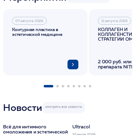
07 августа 2026
11 августа 2026
Контурная пластика в
КОЛЛАГЕН И
эстетической медицине
КОЛЛАГЕНСТИМ
СТРАТЕГИИ О
И ЛИФТИНГА К
2 000 руб. или 
препарата NITH
флакона/ LINE
1 фл/ COLLOST о
FACETEM 1 шпр
ULTRACOL 1 фл
Miraline в день
семинара
Новости
Всё для интимного
Ultracol
омоложения и эстетической
10 июля 2026