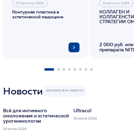
07 августа 2026
11 августа 2026
Контурная пластика в
КОЛЛАГЕН И
эстетической медицине
КОЛЛАГЕНСТИМ
СТРАТЕГИИ О
И ЛИФТИНГА К
2 000 руб. или 
препарата NITH
флакона/ LINE
1 фл/ COLLOST о
FACETEM 1 шпр
ULTRACOL 1 фл
Miraline в день
семинара
Новости
Всё для интимного
Ultracol
омоложения и эстетической
10 июля 2026
урогинекологии
10 июля 2026