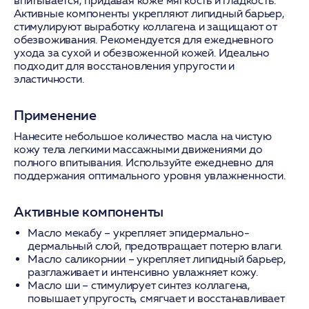
впитывается, придавая коже мягкость и гладкость.
Активные компоненты укрепляют липидный барьер,
стимулируют выработку коллагена и защищают от
обезвоживания. Рекомендуется для ежедневного
ухода за сухой и обезвоженной кожей. Идеально
подходит для восстановления упругости и
эластичности.
Применение
Нанесите небольшое количество масла на чистую
кожу тела легкими массажными движениями до
полного впитывания. Используйте ежедневно для
поддержания оптимального уровня увлажненности.
Активные компоненты
Масло мекабу
– укрепляет эпидермально-
дермальный слой, предотвращает потерю влаги.
Масло саликорнии
– укрепляет липидный барьер,
разглаживает и интенсивно увлажняет кожу.
Масло ши
– стимулирует синтез коллагена,
повышает упругость, смягчает и восстанавливает