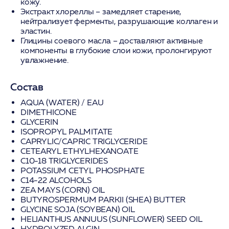
кожу.
Экстракт хлореллы
– замедляет старение,
нейтрализует ферменты, разрушающие коллаген и
эластин.
Глицины соевого масла
– доставляют активные
компоненты в глубокие слои кожи, пролонгируют
увлажнение.
Состав
AQUA (WATER) / EAU
DIMETHICONE
GLYCERIN
ISOPROPYL PALMITATE
CAPRYLIC/CAPRIC TRIGLYCERIDE
CETEARYL ETHYLHEXANOATE
C10-18 TRIGLYCERIDES
POTASSIUM CETYL PHOSPHATE
C14-22 ALCOHOLS
ZEA MAYS (CORN) OIL
BUTYROSPERMUM PARKII (SHEA) BUTTER
GLYCINE SOJA (SOYBEAN) OIL
HELIANTHUS ANNUUS (SUNFLOWER) SEED OIL
HYDROLYZED ALGIN