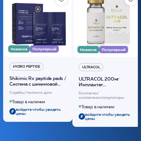
Новинка
Популярный
Новинка
Популярный
HYDRO PEPTIDE
ULTRACOL
Shikimic Rx peptide pads /
ULTRACOL 200мг
Cистема с шикимовой
Имплантат
кислотой обновляющая
внутридермальный,
Скрабы/пилинги дом.
Коллаген/
(30шт) /HP
стерильный на основе
коллагеностимуляторы
полидиоксанона
Товар в наличии
/ULTRACOL
Товар в наличии
войдите чтобы увидеть
цены
войдите чтобы увидеть
цены