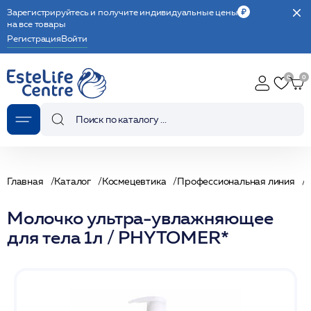
Зарегистрируйтесь и получите индивидуальные цены
на все товары
Регистрация
Войти
Главная
Каталог
Космецевтика
Профессиональная линия
С
Молочко ультра-увлажняющее
для тела 1л / PHYTOMER*