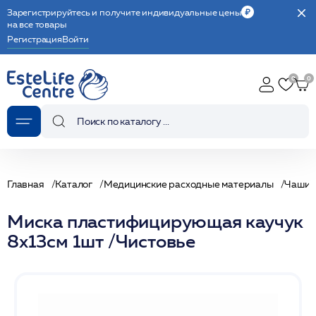
Зарегистрируйтесь и получите индивидуальные цены
на все товары
Регистрация
Войти
Главная
Каталог
Медицинские расходные материалы
Чаши 
Миска пластифицирующая каучук
8х13см 1шт /Чистовье