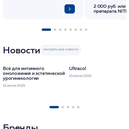
2 000 руб. или 
препарата NITH
флакона/ LINE
1 фл/ COLLOST о
FACETEM 1 шпр
ULTRACOL 1 фл
Miraline в день
семинара
Новости
Всё для интимного
Ultracol
омоложения и эстетической
10 июля 2026
урогинекологии
10 июля 2026
Бренды