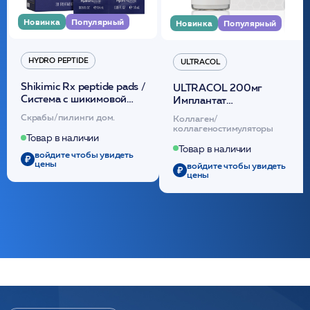
Новинка
Популярный
Новинка
Популярный
HYDRO PEPTIDE
ULTRACOL
Shikimic Rx peptide pads /
ULTRACOL 200мг
Cистема с шикимовой
Имплантат
кислотой обновляющая
внутридермальный,
Скрабы/пилинги дом.
Коллаген/
(30шт) /HP
стерильный на основе
коллагеностимуляторы
полидиоксанона
Товар в наличии
/ULTRACOL
Товар в наличии
войдите чтобы увидеть
цены
войдите чтобы увидеть
цены