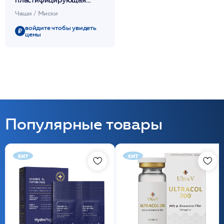
каучук 8х13см 1шт /
Чаши / Миски
Чистовье
войдите чтобы увидеть
цены
Популярные товары
хит
хит