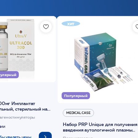
хит
улярный
Популярный
00мг Имплантат
льный, стерильный на
MEDICAL CASE
диоксанона /ULTRACOL
агеностимуляторы
Набор PRP Unique для получения
чии
введения аутологичной плазмы
(саше 1шт)/Medical Case
бы увидеть цены
Плазмотерапия