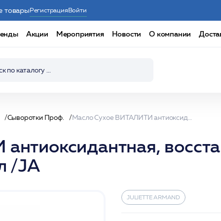
е товары
Регистрация
Войти
енды
Акции
Мероприятия
Новости
О компании
Доста
Сыворотки Проф.
Масло Сухое ВИТАЛИТИ антиоксидантная, восстанавливающая и противовозрастная 55мл /JA
 антиоксидантная, восст
л /JA
JULIETTE ARMAND