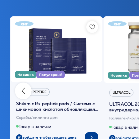
хит
хит
Новинка
Популярный
Новинка
Поп
HYDRO PEPTIDE
ULTRACOL
Shikimic Rx peptide pads / Cистема с
ULTRACOL 2
шикимовой кислотой обновляющая
внутридерма
(30шт) /HP
основе поли
Скрабы/пилинги дом.
Коллаген/колл
Товар в наличии
Товар в нали
войдите чтобы увидеть цены
войдите что