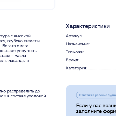
Характеристики
кстура с высокой
Артикул:
я, глубоко питает и
Назначение:
. Богато омега-
овышает упругость.
Тип кожи:
ставе – масла
Бренд:
акты лаванды и
Категория:
тно распределить до
Ответим в рабочие будн
ром в составе уходовой
Если у вас возн
заполните форм