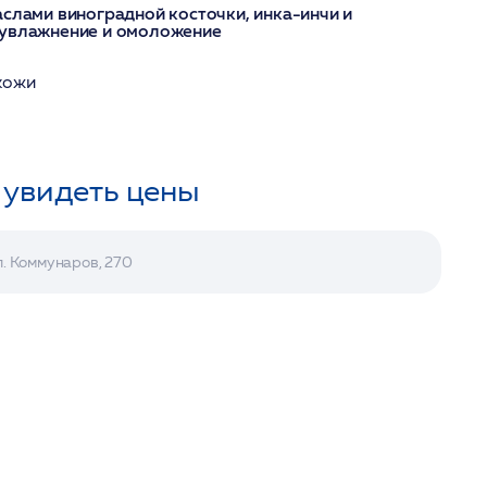
аслами виноградной косточки, инка-инчи и
 увлажнение и омоложение
кожи
 увидеть цены
л. Коммунаров, 270