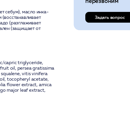
перезвоним
ет себум), масло инка-
и (восстанавливает
Задать вопрос
кадо (разглаживает
вален (защищает от
/capric triglyceride,
ruit oil, persea gratissima
 squalene, vitis vinifera
 oil, tocopheryl acetate,
ia flower extract, arnica
go major leaf extract,