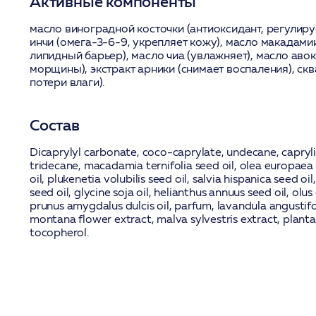
Активные компоненты
масло виноградной косточки (антиоксидант, регулиру
инчи (омега-3-6-9, укрепляет кожу), масло макадами
липидный барьер), масло чиа (увлажняет), масло аво
морщины), экстракт арники (снимает воспаления), ск
потери влаги).
Состав
Dicaprylyl carbonate, coco-caprylate, undecane, caprylic
tridecane, macadamia ternifolia seed oil, olea europaea f
oil, plukenetia volubilis seed oil, salvia hispanica seed oil,
seed oil, glycine soja oil, helianthus annuus seed oil, olus
prunus amygdalus dulcis oil, parfum, lavandula angustifol
montana flower extract, malva sylvestris extract, planta
tocopherol.