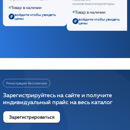
(30шт) /HP
стерильный на основе
коллагеностимуляторы
полидиоксанона
Товар в наличии
/ULTRACOL
Товар в наличии
войдите чтобы увидеть
цены
войдите чтобы увидеть
цены
Регистрация бесплатная
Зарегистрируйтесь на сайте и получите
индивидуальный прайс на весь каталог
Зарегистрироваться