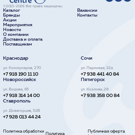
©2013–2026 Все права защищены.
Каталог
Вакансии
Бренды
Контакты
Акции
Мероприятия
Новости
О компании
Доставка и оплата
Поставщикам
Краснодар
Сочи
ул. Коммунаров, 270
ул. Парковая, 32а
+7 918 190 11 10
+7 938 441 40 84
Новороссийск
Пятигорск
ул. Видова, 65
ул. Козлова, 28
+7 918 314 14 00
+7 938 358 00 84
Ставрополь
ул. Доваторцев, 52В
+7 928 013 44 24
Политика обработки
Публичная оферта
Политика