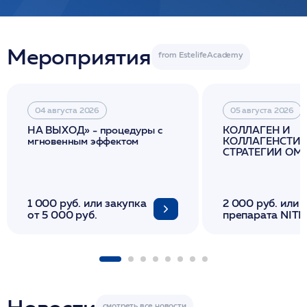
Мероприятия
04 августа 2026
05 августа 2026
НА ВЫХОД» - процедуры с
КОЛЛАГЕН И
мгновенным эффектом
КОЛЛАГЕНСТИМ
СТРАТЕГИИ О
И ЛИФТИНГА К
1 000 руб. или закупка
2 000 руб. или 
от 5 000 руб.
препарата NITH
флакона/ LINE
1 фл/ COLLOST о
FACETEM 1 шпр
ULTRACOL 1 фл
Miraline в день
семинара