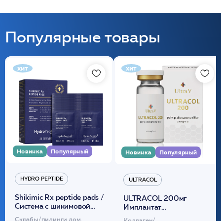
Популярные товары
хит
хит
Новинка
Популярный
Новинка
Популярный
HYDRO PEPTIDE
ULTRACOL
Shikimic Rx peptide pads /
ULTRACOL 200мг
Cистема с шикимовой
Имплантат
кислотой обновляющая
внутридермальный,
Скрабы/пилинги дом.
Коллаген/