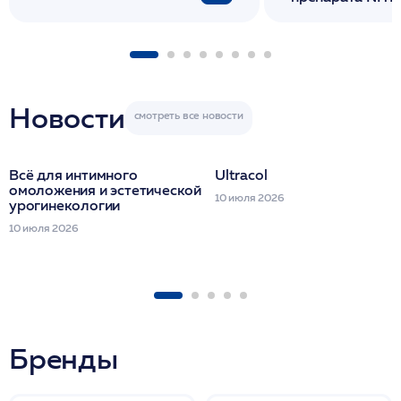
флакона/ LINE
1 фл/ COLLOST о
FACETEM 1 шпр
ULTRACOL 1 фл
Miraline в день
семинара
Новости
Всё для интимного
Ultracol
омоложения и эстетической
10 июля 2026
урогинекологии
10 июля 2026
Бренды