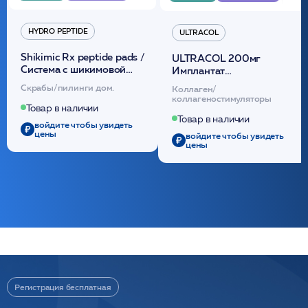
HYDRO PEPTIDE
ULTRACOL
Shikimic Rx peptide pads /
ULTRACOL 200мг
Cистема с шикимовой
Имплантат
кислотой обновляющая
внутридермальный,
Скрабы/пилинги дом.
Коллаген/
(30шт) /HP
стерильный на основе
коллагеностимуляторы
полидиоксанона
Товар в наличии
/ULTRACOL
Товар в наличии
войдите чтобы увидеть
цены
войдите чтобы увидеть
цены
Регистрация бесплатная