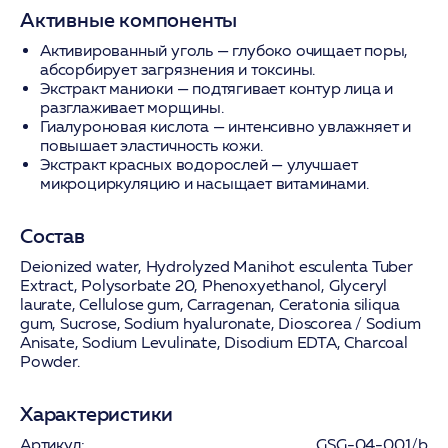
Активные компоненты
Активированный уголь
— глубоко очищает поры,
абсорбирует загрязнения и токсины.
Экстракт маниоки
— подтягивает контур лица и
разглаживает морщины.
Гиалуроновая кислота
— интенсивно увлажняет и
повышает эластичность кожи.
Экстракт красных водорослей
— улучшает
микроциркуляцию и насыщает витаминами.
Состав
Deionized water, Hydrolyzed Manihot esculenta Tuber
Extract, Polysorbate 20, Phenoxyethanol, Glyceryl
laurate, Cellulose gum, Carragenan, Ceratonia siliqua
gum, Sucrose, Sodium hyaluronate, Dioscorea / Sodium
Anisate, Sodium Levulinate, Disodium EDTA, Charcoal
Powder.
Характеристики
Артикул:
GSG-04-001/b