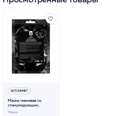
SETCABINET
Маска тканевая со
стимулирующим
(лифтинг) эффектом
Маски
(черная) 1шт /SetCabinet