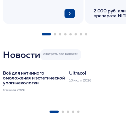
2 000 руб. или 
препарата NITH
флакона/ LINE
1 фл/ COLLOST о
FACETEM 1 шпр
ULTRACOL 1 фл
Miraline в день
семинара
Новости
Всё для интимного
Ultracol
омоложения и эстетической
10 июля 2026
урогинекологии
10 июля 2026