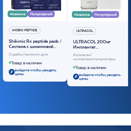
Новинка
Популярный
Новинка
Популярный
HYDRO PEPTIDE
ULTRACOL
Shikimic Rx peptide pads /
ULTRACOL 200мг
Cистема с шикимовой
Имплантат
кислотой обновляющая
внутридермальный,
Скрабы/пилинги дом.
Коллаген/
(30шт) /HP
стерильный на основе
коллагеностимуляторы
полидиоксанона
Товар в наличии
/ULTRACOL
Товар в наличии
войдите чтобы увидеть
цены
войдите чтобы увидеть
цены