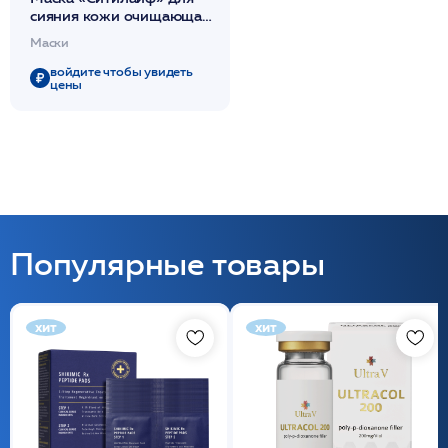
сияния кожи очищающая
50мл / PHYTOMER*
Маски
войдите чтобы увидеть
цены
Популярные товары
хит
хит