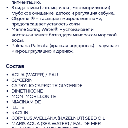
пигментацию.
3 вида глины (каолин, иллит, монтмориллонит)
–
глубокое очищение, детокс и регуляция себума.
Oligomer®
– насыщает микроэлементами,
предотвращает усталость кожи.
Marine Spring Water®
– успокаивает и
восстанавливает благодаря минералам морской
воды.
Palmaria Palmata (красная водоросль)
– улучшает
микроциркуляцию и дренаж.
Состав
AQUA (WATER) / EAU
GLYCERIN
CAPRYLIC/CAPRIC TRIGLYCERIDE
DIMETHICONE
MONTMORILLONITE
NIACINAMIDE
ILLITE
KAOLIN
CORYLUS AVELLANA (HAZELNUT) SEED OIL
MARIS AQUA (SEA WATER) / EAU DE MER